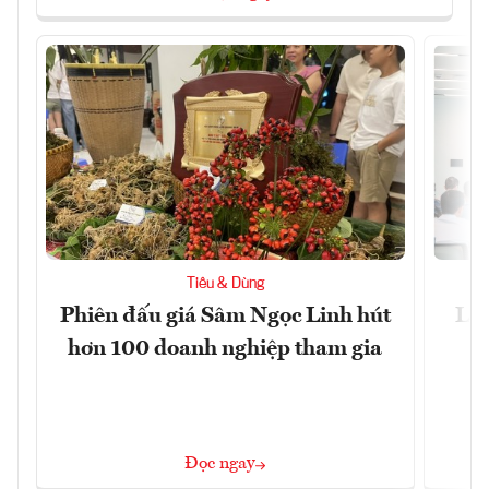
Tiêu & Dùng
Phiên đấu giá Sâm Ngọc Linh hút
Làm
hơn 100 doanh nghiệp tham gia
Đọc ngay