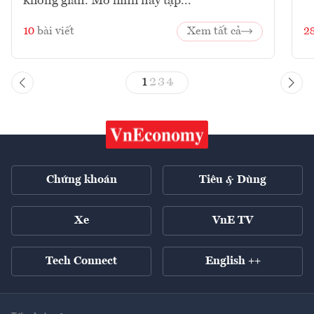
không gian. Mô hình này tập...
10
bài viết
Xem tất cả
2
1
2
3
4
Chứng khoán
Tiêu & Dùng
Xe
VnE TV
Tech Connect
English ++