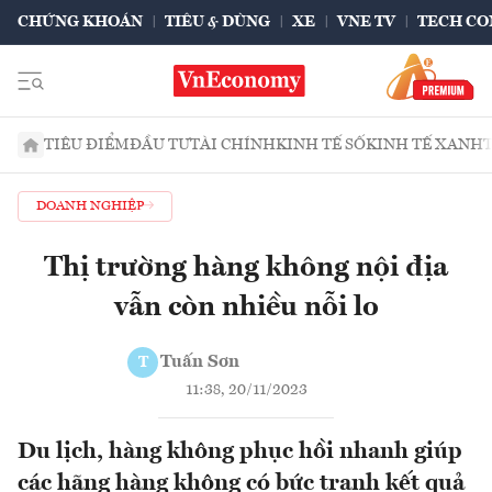
CHỨNG KHOÁN
TIÊU & DÙNG
XE
VNE TV
TECH CO
TIÊU ĐIỂM
ĐẦU TƯ
TÀI CHÍNH
KINH TẾ SỐ
KINH TẾ XANH
DOANH NGHIỆP
Thị trường hàng không nội địa
vẫn còn nhiều nỗi lo
Tuấn Sơn
T
11:38, 20/11/2023
Du lịch, hàng không phục hồi nhanh giúp
các hãng hàng không có bức tranh kết quả