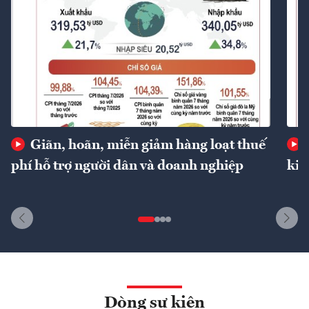
Giãn, hoãn, miễn giảm hàng loạt thuế
phí hỗ trợ người dân và doanh nghiệp
kin
Dòng sự kiện