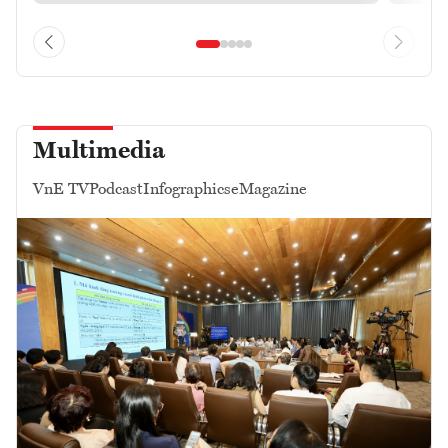
Multimedia
VnE TV
Podcast
Infographics
eMagazine