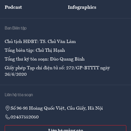
An sinh
Podcast
Infographics
Giải trí
Y tế
Nhà
Ban Biên tập
Ẩm thực
Chủ tịch HĐBT: TS. Chử Văn Lâm
Tổng biên tập: Chử Thị Hạnh
Tổng thư ký tòa soạn: Đào Quang Bính
Giấy phép Tạp chí điện tử số: 272/GP-BTTTT ngày
26/6/2020
Liên hệ tòa soạn
Số 96-98 Hoàng Quốc Việt, Cầu Giấy, Hà Nội
02437552050
Liên hệ quảng cáo