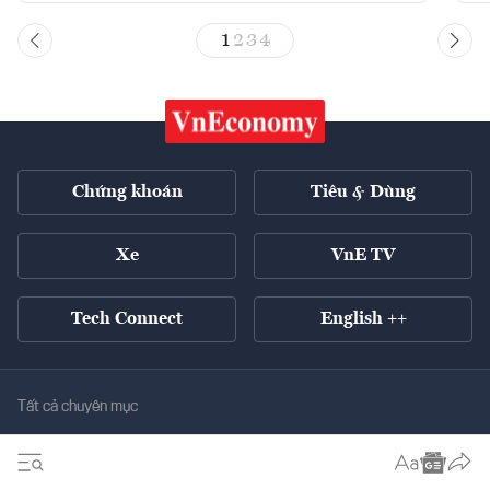
1
2
3
4
Chứng khoán
Tiêu & Dùng
Xe
VnE TV
Tech Connect
English ++
Tất cả chuyên mục
Kinh tế xanh
Tiêu điểm
Chuyển động xanh