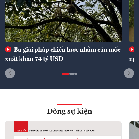
Ba giải pháp chiến lược nhằm cán mốc
xuất khẩu 74 tỷ USD
ngu
Dòng sự kiện