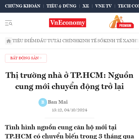
CHỨNG KHOÁN
TIÊU & DÙNG
XE
VNE TV
TECH CO
TIÊU ĐIỂM
ĐẦU TƯ
TÀI CHÍNH
KINH TẾ SỐ
KINH TẾ XANH
BẤT ĐỘNG SẢN
Thị trường nhà ở TP.HCM: Nguồn
cung mới chuyển động trở lại
Ban Mai
B
13:12, 04/10/2024
Tình hình nguồn cung căn hộ mới tại
TP.HCM có chuyển biến trong 3 tháng qua