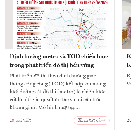
Định hướng metro và TOD chiến lược
K
trong phát triển đô thị bền vững
K
Phát triển đô thị theo định hướng giao
K
thông công cộng (TOD) kết hợp với mạng
V
lưới đường sắt đô thị (metro) là chiến lược
cốt lõi để giải quyết ùn tắc và tái cấu trúc
không gian. Mô hình này tập...
10
bài viết
Xem tất cả
2