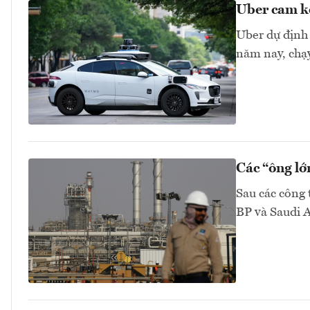
Uber cam kế
Uber dự định 
năm nay, chạ
Các “ông lớ
Sau các công 
BP và Saudi A