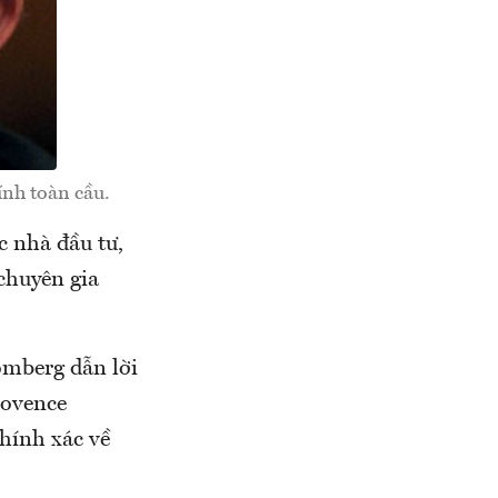
ính toàn cầu.
c nhà đầu tư,
chuyên gia
oomberg dẫn lời
rovence
chính xác về