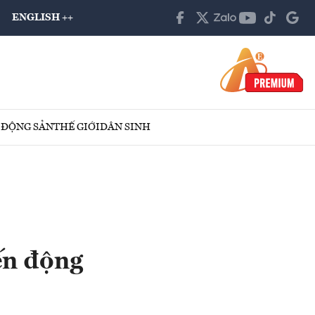
ENGLISH ++
 ĐỘNG SẢN
THẾ GIỚI
DÂN SINH
ến động