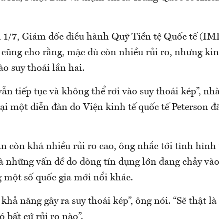
 1/7, Giám đốc điều hành Quỹ Tiền tệ Quốc tế (I
 cũng cho rằng, mặc dù còn nhiều rủi ro, nhưng kin
ào suy thoái lần hai.
ẫn tiếp tục và không thể rơi vào suy thoái kép”, nh
ại một diễn đàn do Viện kinh tế quốc tế Peterson đă
n còn khá nhiều rủi ro cao, ông nhắc tới tình hình 
à những vấn đề do dòng tín dụng lớn đang chảy vào
g một số quốc gia mới nổi khác.
khả năng gây ra suy thoái kép”, ông nói. “Sẽ thật là
ó bất cứ rủi ro nào”.