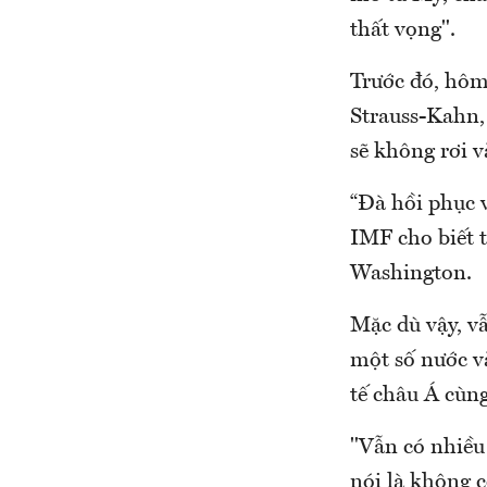
thất vọng".
Trước đó, hôm
Strauss-Kahn,
sẽ không rơi v
“Đà hồi phục v
IMF cho biết t
Washington.
Mặc dù vậy, vẫ
một số nước v
tế châu Á cùn
"Vẫn có nhiều 
nói là không c