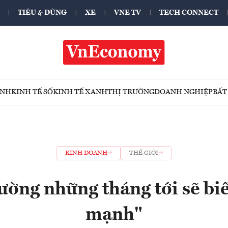
TIÊU & DÙNG
XE
VNE TV
TECH CONNECT
ÍNH
KINH TẾ SỐ
KINH TẾ XANH
THỊ TRƯỜNG
DOANH NGHIỆP
BẤT
KINH DOANH
THẾ GIỚI
rường những tháng tới sẽ bi
mạnh"