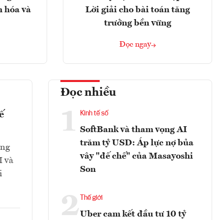
n hóa và
Lời giải cho bài toán tăng
trưởng bền vững
Đọc ngay
Đọc nhiều
1
ế
Kinh tế số
SoftBank và tham vọng AI
trăm tỷ USD: Áp lực nợ bủa
ăng
vây "đế chế" của Masayoshi
I và
Son
i
2
Thế giới
Uber cam kết đầu tư 10 tỷ