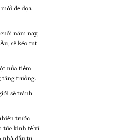
h mối đe dọa
 cuối năm nay,
Âu, sẽ kéo tụt
ột nửa tiềm
 tăng trưởng.
iới sẽ tránh
 nhiên trước
 tức kinh tế vĩ
n nhà đầu tư