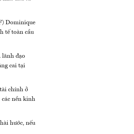
MF) Dominique
h tế toàn cầu
à lãnh đạo
ng cai tại
tài chính ở
 các nền kinh
 hài hước, nếu