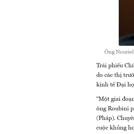
Ông Nouriel 
Trái phiếu Chí
do các thị tr
kinh tế Đại h
“Một giai đoạn
ông Roubini p
(Pháp). Chuyên
cuộc khủng ho