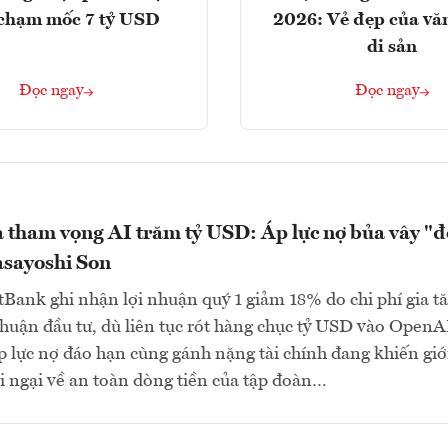
chạm mốc 7 tỷ USD
2026: Vẻ đẹp của vă
di sản
Đọc ngay
Đọc ngay
 tham vọng AI trăm tỷ USD: Áp lực nợ bủa vây "đ
asayoshi Son
Bank ghi nhận lợi nhuận quý 1 giảm 18% do chi phí gia t
i nhuận đầu tư, dù liên tục rót hàng chục tỷ USD vào OpenA
p lực nợ đáo hạn cùng gánh nặng tài chính đang khiến giớ
i ngại về an toàn dòng tiền của tập đoàn…