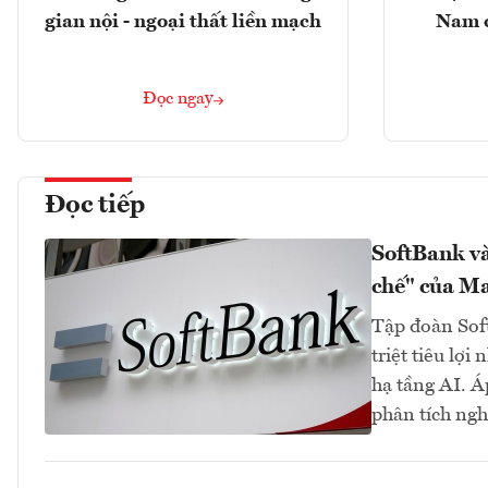
gian nội - ngoại thất liền mạch
Nam 
Đọc ngay
Đọc tiếp
SoftBank và
chế" của M
Tập đoàn Soft
triệt tiêu lợ
hạ tầng AI. Á
phân tích ngh