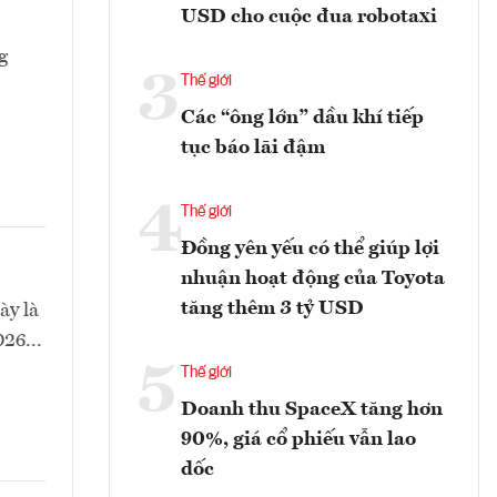
USD cho cuộc đua robotaxi
g
3
Thế giới
Các “ông lớn” dầu khí tiếp
tục báo lãi đậm
4
Thế giới
Đồng yên yếu có thể giúp lợi
nhuận hoạt động của Toyota
tăng thêm 3 tỷ USD
ày là
26...
5
Thế giới
Doanh thu SpaceX tăng hơn
90%, giá cổ phiếu vẫn lao
dốc