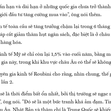
gắn hạn và dài hạn ở những quốc gia chưa trở thàn
giới đầu tư tăng cường mua vào”, ông nói thêm.
 tế toàn cầu sẽ tăng trưởng chậm lại trong 6 tháng
áp cắt giảm thâm hụt ngân sách, đặc biệt là ở châu 
 hàng hóa.
inh tế Mỹ sẽ chỉ còn lại 1,5% vào cuối năm, bằng m
gia này, trong khi khu vực châu Âu có thể sẽ không
yên gia kinh tế Roubini cho rằng, nhìn chung, thế g
 lần 2.
 sẽ là thời điểm bất ổn nhất, bởi thị trường sẽ ngạc
, ông nói. "Đó sẽ là một bức tranh khá ảm đạm. Tin
u Âu, Nhật Bản và thậm chí là Trung Quốc sẽ khiế