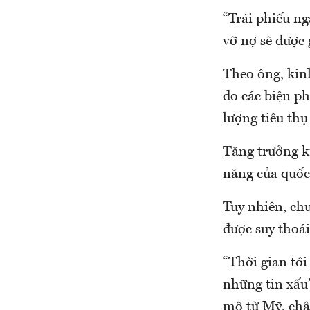
“Trái phiếu n
vỡ nợ sẽ được 
Theo ông, kinh
do các biện ph
lượng tiêu thụ
Tăng trưởng k
năng của quốc 
Tuy nhiên, chu
được suy thoái
“Thời gian tới
những tin xấu”
mô từ Mỹ, châ