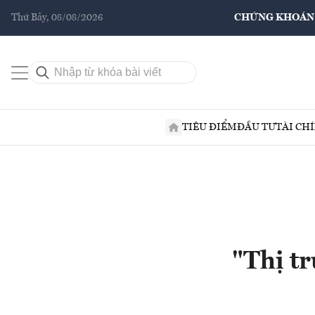
Thứ Bảy, 08/08/2026
CHỨNG KHOÁN
TIÊU ĐIỂM
ĐẦU TƯ
TÀI CH
"Thị t