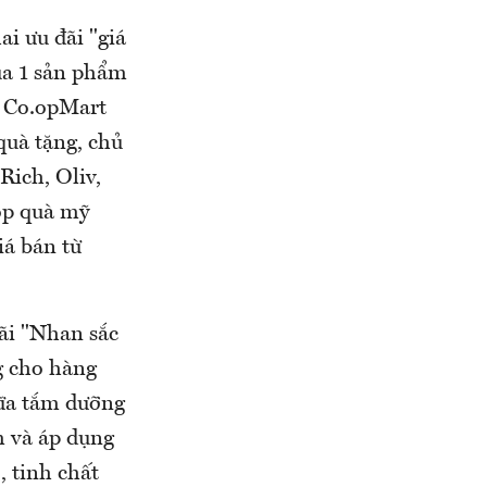
i ưu đãi "giá
ua 1 sản phẩm
ị Co.opMart
quà tặng, chủ
Rich, Oliv,
hộp quà mỹ
iá bán từ
ãi "Nhan sắc
g cho hàng
sữa tắm dưỡng
 và áp dụng
 tinh chất