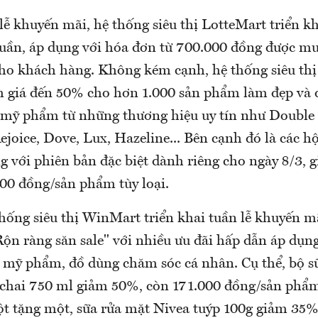
 khuyến mãi, hệ thống siêu thị LotteMart triển kha
 tuần, áp dụng với hóa đơn từ 700.000 đồng được m
cho khách hàng. Không kém cạnh, hệ thống siêu th
m giá đến 50% cho hơn 1.000 sản phẩm làm đẹp và 
ại mỹ phẩm từ những thương hiệu uy tín như Double 
Rejoice, Dove, Lux, Hazeline... Bên cạnh đó là các 
 với phiên bản đặc biệt dành riêng cho ngày 8/3, g
000 đồng/sản phẩm tùy loại.
thống siêu thị WinMart triển khai tuần lễ khuyến m
Rộn ràng săn sale" với nhiều ưu đãi hấp dẫn áp dụn
 mỹ phẩm, đồ dùng chăm sóc cá nhân. Cụ thể, bộ 
chai 750 ml giảm 50%, còn 171.000 đồng/sản phẩm
t tặng một, sữa rửa mặt Nivea tuýp 100g giảm 35%,