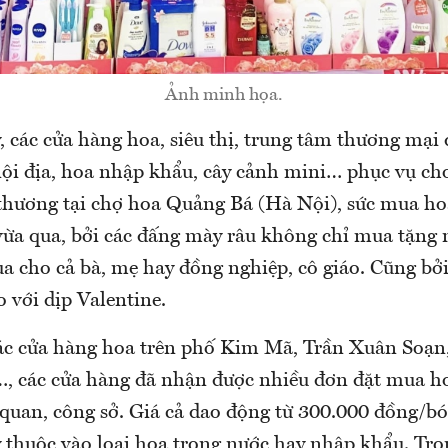
Ảnh minh họa.
 các cửa hàng hoa, siêu thị, trung tâm thương mại 
nội địa, hoa nhập khẩu, cây cảnh mini… phục vụ ch
 thương tại chợ hoa Quảng Bá (Hà Nội), sức mua hoa
vừa qua, bởi các đấng mày râu không chỉ mua tặng 
a cho cả bà, mẹ hay đồng nghiệp, cô giáo. Cũng bởi
 với dịp Valentine.
các cửa hàng hoa trên phố Kim Mã, Trần Xuân Soạ
, các cửa hàng đã nhận được nhiều đơn đặt mua hoa
quan, công sở. Giá cả dao động từ 300.000 đồng/bó 
y thuộc vào loại hoa trong nước hay nhập khẩu. Tro