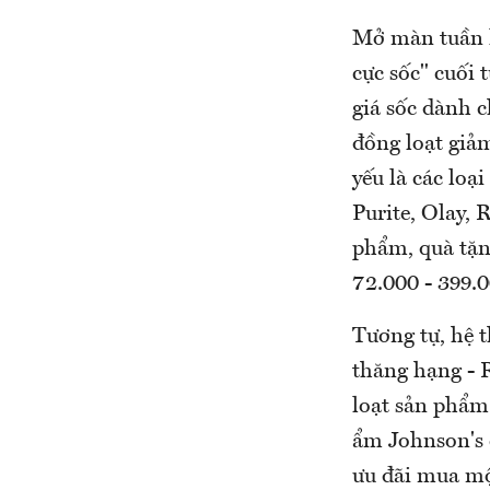
Mở màn tuần lễ
cực sốc" cuối
giá sốc dành 
đồng loạt giả
yếu là các lo
Purite, Olay, 
phẩm, quà tặng
72.000 - 399.
Tương tự, hệ 
thăng hạng - 
loạt sản phẩm
ẩm Johnson's 
ưu đãi mua mộ