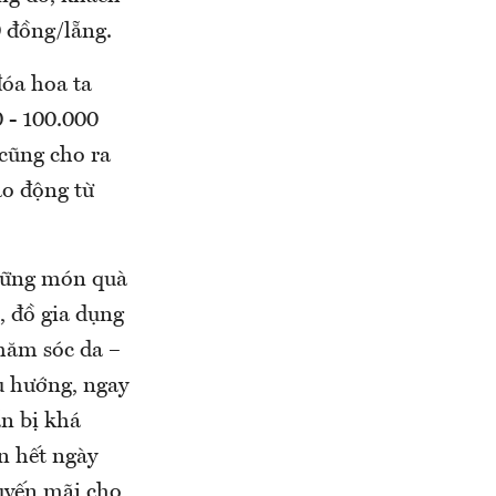
0 đồng/lẵng.
đóa hoa ta
 - 100.000
cũng cho ra
ao động từ
những món quà
, đồ gia dụng
hăm sóc da –
u hướng, ngay
ẩn bị khá
n hết ngày
huyến mãi cho