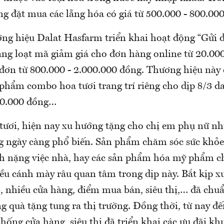
g đặt mua các lẵng hóa có giá từ 500.000 - 800.00
ơng hiệu Dalat Hasfarm triển khai hoạt động “Gửi 
àng loạt mã giảm giá cho đơn hàng online từ 20.000
đơn từ 800.000 - 2.000.000 đồng. Thương hiệu này 
phẩm combo hoa tươi trang trí riêng cho dịp 8/3 d
00.000 đồng…
tươi, hiện nay xu hướng tặng cho chị em phụ nữ 
ng ngày càng phổ biến. Sản phẩm chăm sóc sức khỏe
h nặng việc nhà, hay các sản phẩm hóa mỹ phẩm c
ều cánh mày râu quan tâm trong dịp này. Bắt kịp x
, nhiều cửa hàng, điểm mua bán, siêu thị,… đã chu
 quà tặng tung ra thị trường. Đồng thời, từ nay đế
thống cửa hàng, siêu thị đã triển khai các ưu đãi k