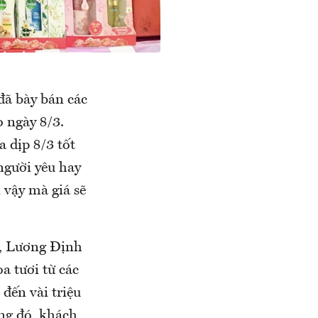
đã bày bán các
o ngày 8/3.
 dịp 8/3 tốt
người yêu hay
 vậy mà giá sẽ
n, Lương Định
 tươi từ các
đến vài triệu
ng đó, khách