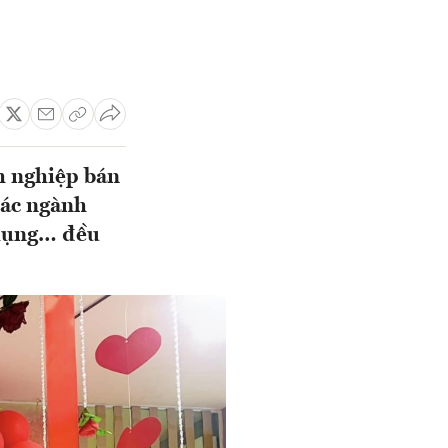
h nghiệp bán
 các ngành
 dụng… đều