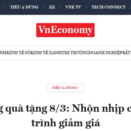
TIÊU & DÙNG
XE
VNE TV
TECH CONNECT
ÍNH
KINH TẾ SỐ
KINH TẾ XANH
THỊ TRƯỜNG
DOANH NGHIỆP
BẤT
TIÊU & DÙNG
g quà tặng 8/3: Nhộn nhịp 
trình giảm giá