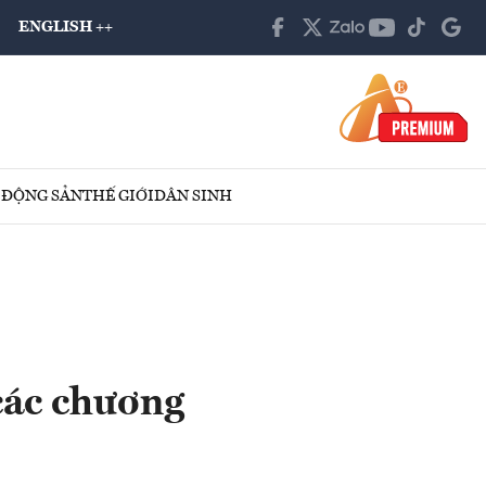
ENGLISH ++
 ĐỘNG SẢN
THẾ GIỚI
DÂN SINH
các chương