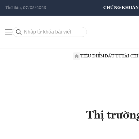
Thứ Sáu, 07/08/2026
CHỨNG KHOÁN
TIÊU ĐIỂM
ĐẦU TƯ
TÀI CH
Thị trườn