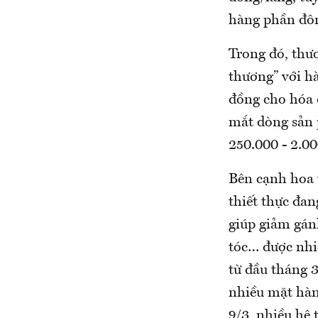
hàng phần đôn
Trong đó, thư
thương” với h
đồng cho hóa 
mắt dòng sản 
250.000 - 2.0
Bên cạnh hoa 
thiết thực đa
giúp giảm gán
tóc… được nhi
từ đầu tháng 3
nhiều mặt hàng
9/3, nhiều hệ 