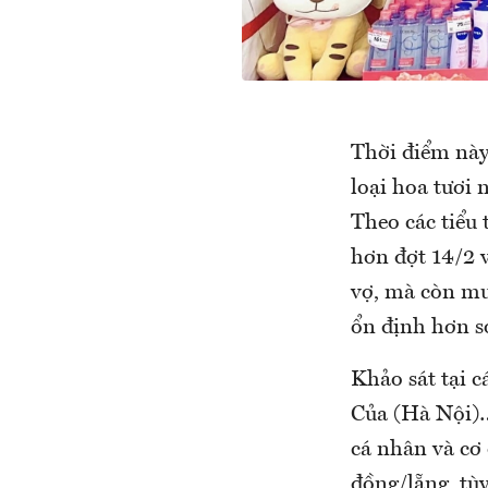
Thời điểm này,
loại hoa tươi 
Theo các tiểu
hơn đợt 14/2 
vợ, mà còn mu
ổn định hơn so
Khảo sát tại 
Của (Hà Nội)…
cá nhân và cơ 
đồng/lẵng, tù