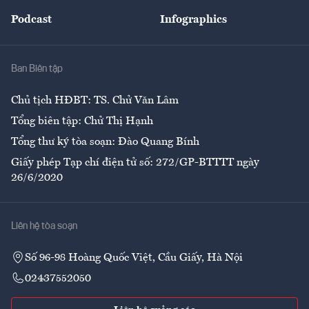
Đẹp +
An sinh
Podcast
Infographics
Giải trí
Y tế
Nhà
Ban Biên tập
Ẩm thực
Chủ tịch HĐBT: TS. Chử Văn Lâm
Tổng biên tập: Chử Thị Hạnh
Tổng thư ký tòa soạn: Đào Quang Bính
Giấy phép Tạp chí điện tử số: 272/GP-BTTTT ngày
26/6/2020
Liên hệ tòa soạn
Số 96-98 Hoàng Quốc Việt, Cầu Giấy, Hà Nội
02437552050