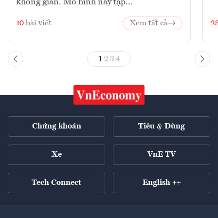
không gian. Mô hình này tập...
10
bài viết
Xem tất cả
2
1
2
3
4
Chứng khoán
Tiêu & Dùng
Xe
VnE TV
Tech Connect
English ++