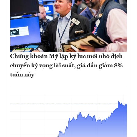
Chứng khoán Mỹ lập kỷ lục mới nhờ dịch
chuyển kỳ vọng lãi suất, giá dầu giảm 8%
tuần này