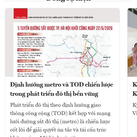
Định hướng metro và TOD chiến lược
K
trong phát triển đô thị bền vững
K
Phát triển đô thị theo định hướng giao
K
thông công cộng (TOD) kết hợp với mạng
V
lưới đường sắt đô thị (metro) là chiến lược
cốt lõi để giải quyết ùn tắc và tái cấu trúc