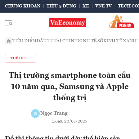
CHỨNG KHOÁN
TIÊU & DÙNG
XE
VNE TV
TECH CO
TIÊU ĐIỂM
ĐẦU TƯ
TÀI CHÍNH
KINH TẾ SỐ
KINH TẾ XANH
THẾ GIỚI
Thị trường smartphone toàn cầu
10 năm qua, Samsung và Apple
thống trị
Ngọc Trang
N
15:48, 20/05/2025
Đồ thị thông tin dưới đây thể hiện sản