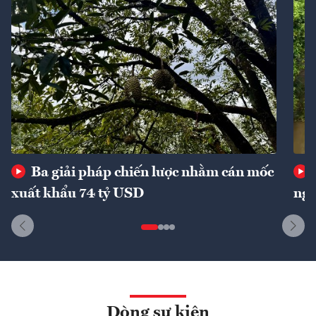
Ba giải pháp chiến lược nhằm cán mốc
xuất khẩu 74 tỷ USD
ngu
Dòng sự kiện