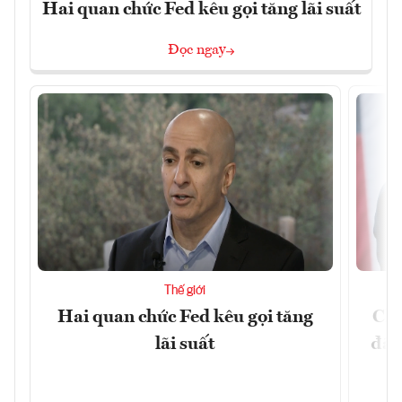
Hai quan chức Fed kêu gọi tăng lãi suất
Đọc ngay
Thế giới
Hai quan chức Fed kêu gọi tăng
Chí
lãi suất
đã 