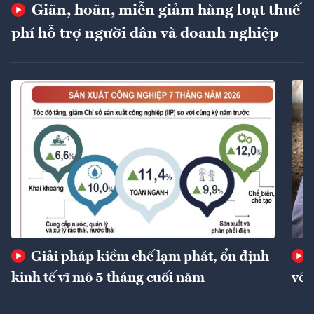
Giãn, hoãn, miễn giảm hàng loạt thuế
phí hỗ trợ người dân và doanh nghiệp
Giải pháp kiềm chế lạm phát, ổn định
kinh tế vĩ mô 5 tháng cuối năm
về 