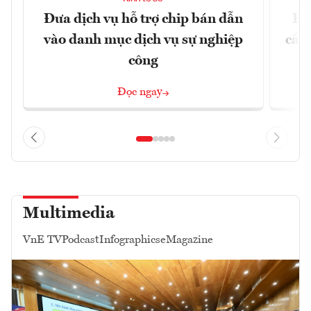
Đưa dịch vụ hỗ trợ chip bán dẫn
EU
vào danh mục dịch vụ sự nghiệp
cầu
công
Đọc ngay
Multimedia
VnE TV
Podcast
Infographics
eMagazine