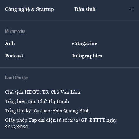
Cafe BĐS
Thị trường
Kinh doanh
Kết nối
Tạp chí kinh tế Việt Nam
eMagazine
Nhà đầu tư
Du lịch
Công nghệ & Startup
Dân sinh
Tư vấn
Nông sản
Doanh nhân
Tư vấn Tiêu & Dùng
Infographics
Hạ tầng
Sức khỏe
Khung pháp lý
Doanh nghiệp
Địa phương
Thị trường
Bảo hiểm
Multimedia
Sự kiện
Nhân lực
Ảnh
eMagazine
Đẹp +
An sinh
Podcast
Infographics
Giải trí
Y tế
Nhà
Ban Biên tập
Ẩm thực
Chủ tịch HĐBT: TS. Chử Văn Lâm
Tổng biên tập: Chử Thị Hạnh
Tổng thư ký tòa soạn: Đào Quang Bính
Giấy phép Tạp chí điện tử số: 272/GP-BTTTT ngày
26/6/2020