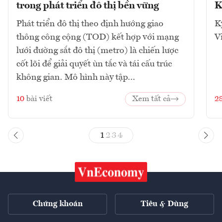
trong phát triển đô thị bền vững
K
Phát triển đô thị theo định hướng giao
K
thông công cộng (TOD) kết hợp với mạng
V
lưới đường sắt đô thị (metro) là chiến lược
cốt lõi để giải quyết ùn tắc và tái cấu trúc
không gian. Mô hình này tập...
10
bài viết
Xem tất cả
2
1
2
3
4
Chứng khoán
Tiêu & Dùng