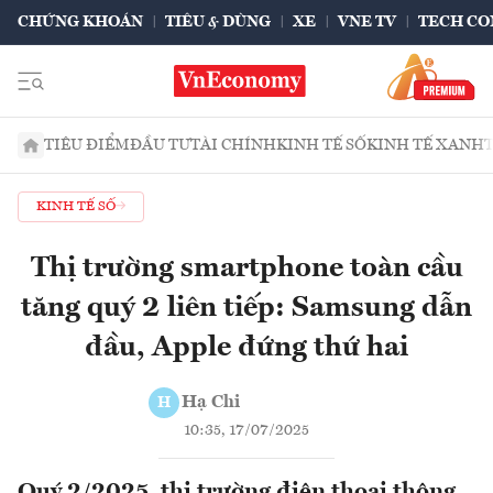
CHỨNG KHOÁN
TIÊU & DÙNG
XE
VNE TV
TECH CO
TIÊU ĐIỂM
ĐẦU TƯ
TÀI CHÍNH
KINH TẾ SỐ
KINH TẾ XANH
KINH TẾ SỐ
Thị trường smartphone toàn cầu
tăng quý 2 liên tiếp: Samsung dẫn
đầu, Apple đứng thứ hai
Hạ Chi
H
10:35, 17/07/2025
Quý 2/2025, thị trường điện thoại thông