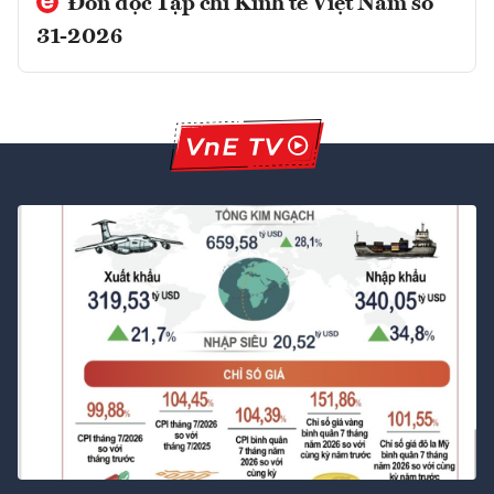
Đón đọc Tạp chí Kinh tế Việt Nam số
31-2026