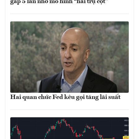
gấp 5 lần nhờ mô hình “hai trụ cột”
Hai quan chức Fed kêu gọi tăng lãi suất