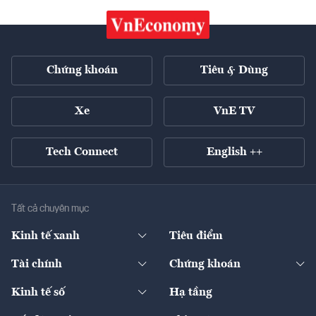
Chứng khoán
Tiêu & Dùng
Xe
VnE TV
Tech Connect
English ++
Tất cả chuyên mục
Kinh tế xanh
Tiêu điểm
Chuyển động xanh
Tài chính
Chứng khoán
Pháp lý
Ngân hàng
Doanh nghiệp niêm yết
Kinh tế số
Hạ tầng
Thương hiệu xanh
Thị trường vốn
Thị trường
Sản phẩm - Thị trường