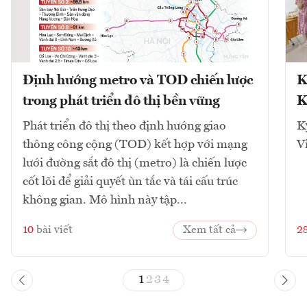
Định hướng metro và TOD chiến lược
K
trong phát triển đô thị bền vững
K
Phát triển đô thị theo định hướng giao
K
thông công cộng (TOD) kết hợp với mạng
V
lưới đường sắt đô thị (metro) là chiến lược
cốt lõi để giải quyết ùn tắc và tái cấu trúc
không gian. Mô hình này tập...
10
bài viết
Xem tất cả
2
1
2
3
4