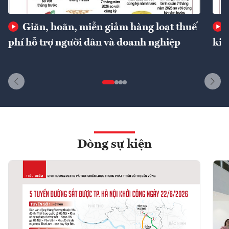
Giãn, hoãn, miễn giảm hàng loạt thuế
phí hỗ trợ người dân và doanh nghiệp
kin
Dòng sự kiện