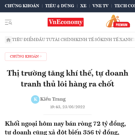
CHỨNG KHOÁN
TIÊU & DÙNG
XE
VNE TV
TECH CO
TIÊU ĐIỂM
ĐẦU TƯ
TÀI CHÍNH
KINH TẾ SỐ
KINH TẾ XANH
CHỨNG KHOÁN
Thị trường tăng khí thế, tự doanh
tranh thủ lôi hàng ra chốt
Kiều Trang
K
19:43, 23/08/2022
Khối ngoại hôm nay bán ròng 72 tỷ đồng,
tự doanh cũng xả đột biến 356 tỷ đồng,