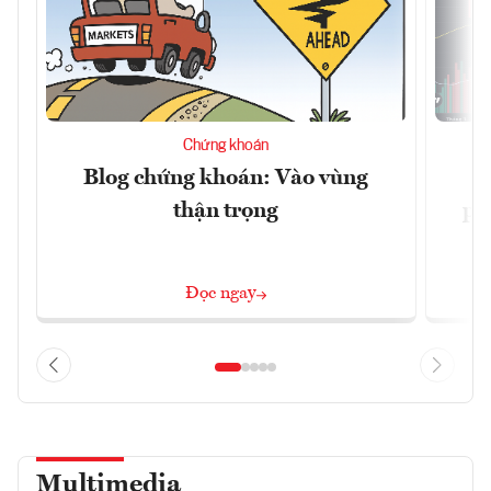
Chứng khoán
Blog chứng khoán: Vào vùng
V
thận trọng
ph
Đọc ngay
Multimedia