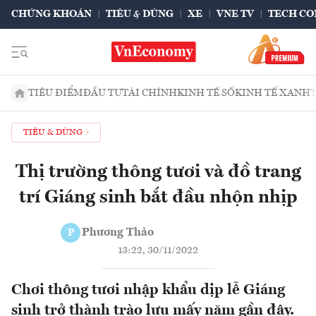
CHỨNG KHOÁN
TIÊU & DÙNG
XE
VNE TV
TECH CO
TIÊU ĐIỂM
ĐẦU TƯ
TÀI CHÍNH
KINH TẾ SỐ
KINH TẾ XANH
TIÊU & DÙNG
Thị trường thông tươi và đồ trang
trí Giáng sinh bắt đầu nhộn nhịp
Phương Thảo
P
13:22, 30/11/2022
Chơi thông tươi nhập khẩu dịp lễ Giáng
sinh trở thành trào lưu mấy năm gần đây.