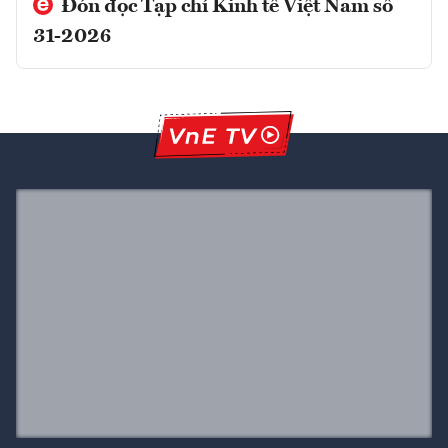
Đón đọc Tạp chí Kinh tế Việt Nam số
31-2026