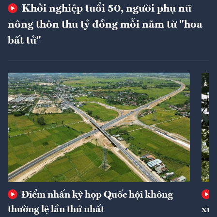
Khởi nghiệp tuổi 50, người phụ nữ
nông thôn thu tỷ đồng mỗi năm từ "hoa
bất tử"
Điểm nhấn kỳ họp Quốc hội không
thường lệ lần thứ nhất
xuấ