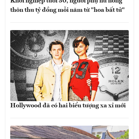
Khởi nghiệp tuổi 50, người phụ nữ nông
thôn thu tỷ đồng mỗi năm từ "hoa bất tử"
Hollywood đã có hai biểu tượng xa xỉ mới