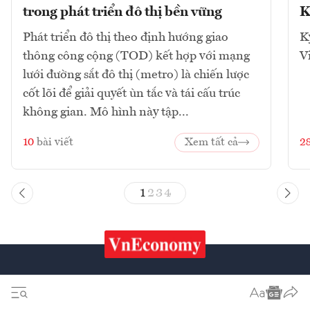
trong phát triển đô thị bền vững
K
Phát triển đô thị theo định hướng giao
K
thông công cộng (TOD) kết hợp với mạng
V
lưới đường sắt đô thị (metro) là chiến lược
cốt lõi để giải quyết ùn tắc và tái cấu trúc
không gian. Mô hình này tập...
10
bài viết
Xem tất cả
2
1
2
3
4
Chứng khoán
Tiêu & Dùng