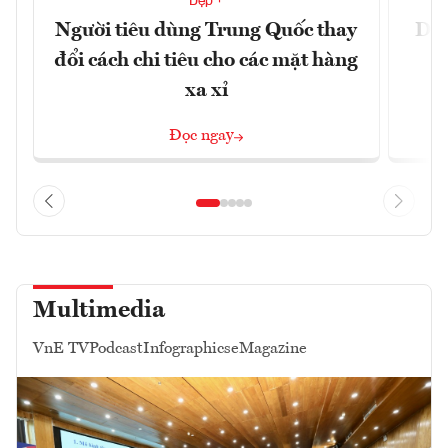
Đẹp +
Người tiêu dùng Trung Quốc thay
Du 
đổi cách chi tiêu cho các mặt hàng
xa xỉ
Đọc ngay
Multimedia
VnE TV
Podcast
Infographics
eMagazine