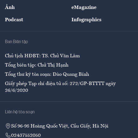
Sự kiện
Nhân lực
Ảnh
eMagazine
Đẹp +
An sinh
Podcast
Infographics
Giải trí
Y tế
Nhà
Ban Biên tập
Ẩm thực
Chủ tịch HĐBT: TS. Chử Văn Lâm
Tổng biên tập: Chử Thị Hạnh
Tổng thư ký tòa soạn: Đào Quang Bính
Giấy phép Tạp chí điện tử số: 272/GP-BTTTT ngày
26/6/2020
Liên hệ tòa soạn
Số 96-98 Hoàng Quốc Việt, Cầu Giấy, Hà Nội
02437552050