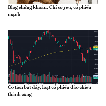
Blog chứng khoán: Chỉ số yếu, cổ phiếu
mạnh
Có tiền bắt đáy, loạt cổ phiếu đảo chiều
thành công