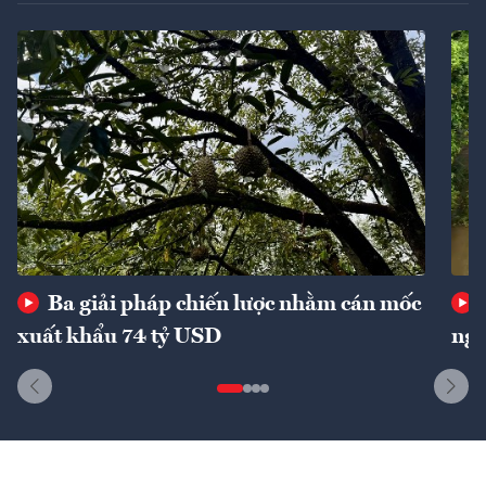
Ba giải pháp chiến lược nhằm cán mốc
xuất khẩu 74 tỷ USD
ngu