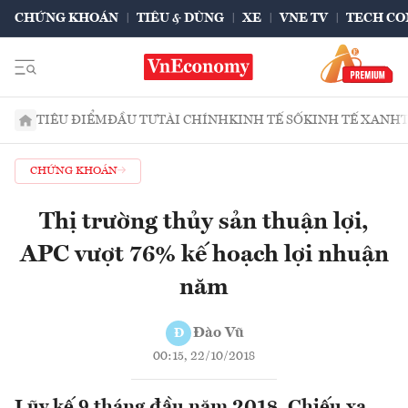
CHỨNG KHOÁN
TIÊU & DÙNG
XE
VNE TV
TECH CO
TIÊU ĐIỂM
ĐẦU TƯ
TÀI CHÍNH
KINH TẾ SỐ
KINH TẾ XANH
CHỨNG KHOÁN
Thị trường thủy sản thuận lợi,
APC vượt 76% kế hoạch lợi nhuận
năm
Đào Vũ
Đ
00:15, 22/10/2018
Lũy kế 9 tháng đầu năm 2018, Chiếu xạ