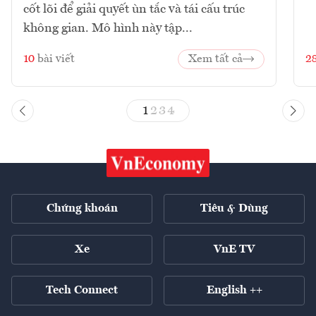
cốt lõi để giải quyết ùn tắc và tái cấu trúc
không gian. Mô hình này tập...
10
bài viết
Xem tất cả
2
1
2
3
4
Chứng khoán
Tiêu & Dùng
Xe
VnE TV
Tech Connect
English ++