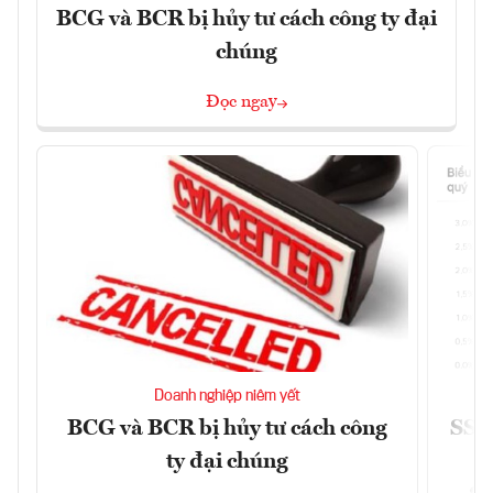
BCG và BCR bị hủy tư cách công ty đại
chúng
Đọc ngay
Doanh nghiệp niêm yết
BCG và BCR bị hủy tư cách công
SSI 
ty đại chúng