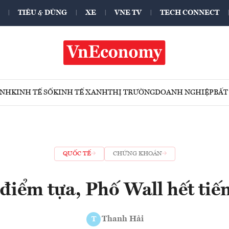
TIÊU & DÙNG
XE
VNE TV
TECH CONNECT
ÍNH
KINH TẾ SỐ
KINH TẾ XANH
THỊ TRƯỜNG
DOANH NGHIỆP
BẤT
QUỐC TẾ
CHỨNG KHOÁN
điểm tựa, Phố Wall hết tiến 
Thanh Hải
T