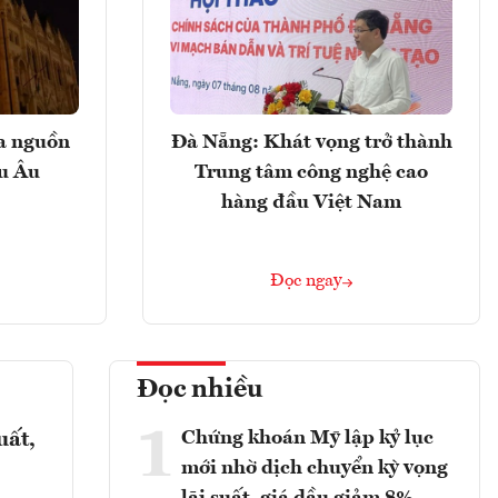
ọa nguồn
Đà Nẵng: Khát vọng trở thành
âu Âu
Trung tâm công nghệ cao
hàng đầu Việt Nam
Đọc ngay
Đọc nhiều
1
Chứng khoán Mỹ lập kỷ lục
uất,
mới nhờ dịch chuyển kỳ vọng