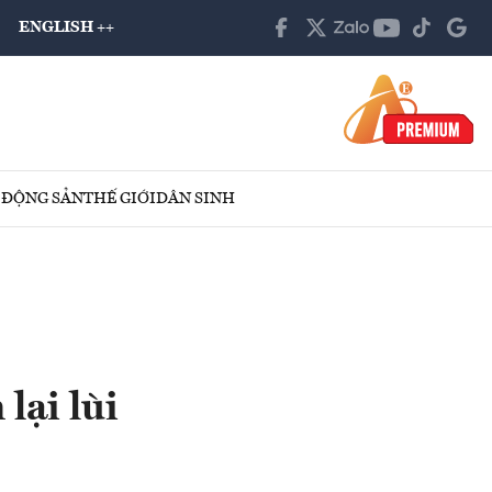
ENGLISH ++
 ĐỘNG SẢN
THẾ GIỚI
DÂN SINH
lại lùi