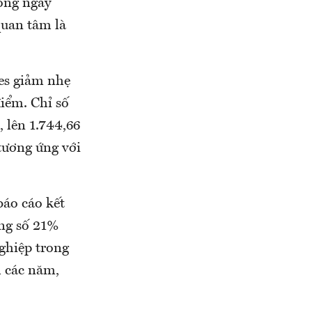
ong ngày
quan tâm là
nes giảm nhẹ
iểm. Chỉ số
 lên 1.744,66
tương ứng với
báo cáo kết
ong số 21%
ghiệp trong
h các năm,