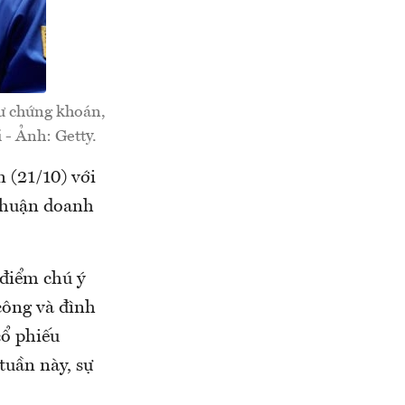
tư chứng khoán,
 - Ảnh: Getty.
 (21/10) với
 nhuận doanh
 điểm chú ý
công và đình
cổ phiếu
tuần này, sự