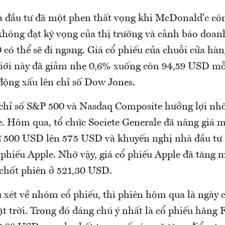
à đầu tư đã một phen thất vọng khi McDonald'c cô
không đạt kỳ vọng của thị trường và cảnh báo doan
 có thể sẽ đi ngang. Giá cổ phiếu của chuỗi cửa h
 giới này đã giảm nhẹ 0,6% xuống còn 94,59 USD mỗ
động xấu lên chỉ số Dow Jones.
 chỉ số S&P 500 và Nasdaq Composite hưởng lợi nhờ 
e. Hôm qua, tổ chức Societe Generale đã nâng giá m
ừ 500 USD lên 575 USD và khuyến nghị nhà đầu tư
phiếu Apple. Nhờ vậy, giá cổ phiếu Apple đã tăng 
 chốt phiên ở 521,30 USD.
 xét về nhóm cổ phiếu, thì phiên hôm qua là ngày c
 trời. Trong đó đáng chú ý nhất là cổ phiếu hãng F