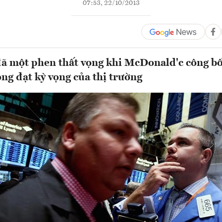
07:53, 22/10/2013
ã một phen thất vọng khi McDonald'c công b
ng đạt kỳ vọng của thị trường