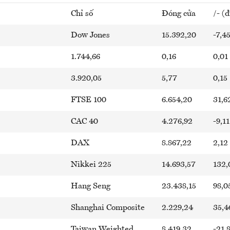
Chỉ số
Đóng cửa
/- (
Dow Jones
15.392,20
-7,4
1.744,66
0,16
0,01
3.920,05
5,77
0,15
FTSE 100
6.654,20
31,6
CAC 40
4.276,92
-9,11
DAX
8.867,22
2,12
Nikkei 225
14.693,57
132,
Hang Seng
23.438,15
98,0
Shanghai Composite
2.229,24
35,4
Taiwan Weighted
8.419,32
-21,