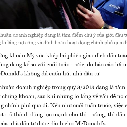
nhuận doanh nghiệp đang là tâm điểm chú ý của giới đầu 
 lo lắng nợ công và đình hoãn hoạt động chính phủ qua đi
ứng khoán Mỹ vừa khép lại phiên giao dịch đầu tuần
ông đáng kể so với cuối tuần trước, do báo cáo lợi
Donald's không đủ cuốn hút nhà đầu tư.
 nhuận doanh nghiệp trong quý 3/2013 đang là tâm
ư chứng khoán, sau khi những lo lắng về vấn đề nợ 
g chính phủ qua đi. Nếu như cuối tuần trước, việc 
t trở thành động lực mạnh cho thị trường, thì đầu 
của nhà đầu tư được dành cho McDonald's.