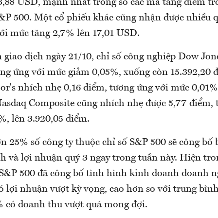
53,88 USD, mạnh nhất trong số các mã tăng điểm tr
S&P 500. Một cổ phiếu khác cũng nhận được nhiều 
với mức tăng 2,7% lên 17,01 USD.
n giao dịch ngày 21/10, chỉ số công nghiệp Dow Jo
ơng ứng với mức giảm 0,05%, xuống còn 15.392,20 đ
or's nhích nhẹ 0,16 điểm, tương ứng với mức 0,01%,
Nasdaq Composite cũng nhích nhẹ được 5,77 điểm, 
%, lên 3.920,05 điểm.
ơn 25% số công ty thuộc chỉ số S&P 500 sẽ công bố 
h và lợi nhuận quý 3 ngay trong tuần này. Hiện tr
 S&P 500 đã công bố tình hình kinh doanh doanh n
ó lợi nhuận vượt kỳ vọng, cao hơn so với trung bìn
 có doanh thu vượt quá mong đợi.