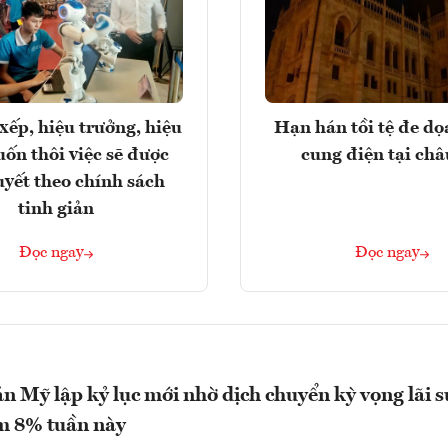
xếp, hiệu trưởng, hiệu
Hạn hán tồi tệ đe d
ốn thôi việc sẽ được
cung điện tại ch
uyết theo chính sách
tinh giản
Đọc ngay
Đọc ngay
 Mỹ lập kỷ lục mới nhờ dịch chuyển kỳ vọng lãi s
m 8% tuần này