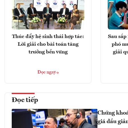
Thúc đẩy hệ sinh thái hợp tác:
Sau sắp 
Lời giải cho bài toán tăng
phó mu
trưởng bền vững
giải q
Đọc ngay
Đọc tiếp
Chứng khoán
giá dầu giả