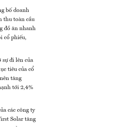
ng bố doanh
h thu toàn cầu
àng đồ ăn nhanh
i cổ phiếu,
sự đi lên của
ục tiêu của cổ
 nên tăng
mạnh tới 2,4%
ủa các công ty
irst Solar tăng