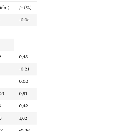
điểm)
/- (%)
5
-0,05
2
0,48
-0,21
0,02
03
0,91
5
0,42
6
1,62
87
-0,26