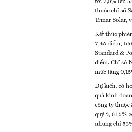
tới 7,8% lên 
thuộc chỉ số 
Trinar Solar, 
Kết thúc phiê
7,45 điểm, tư
Standard & Po
điểm. Chỉ số 
mức tăng 0,15
Dự kiến, có h
quả kinh doan
công ty thuộc
quý 3, 61,5% c
nhưng chỉ 52%