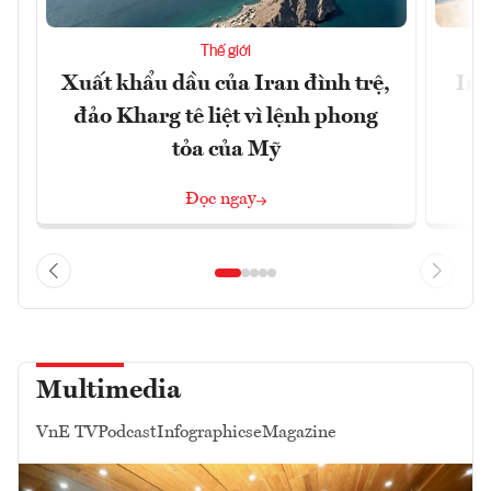
Thế giới
Xuất khẩu dầu của Iran đình trệ,
Ira
đảo Kharg tê liệt vì lệnh phong
tỏa của Mỹ
Đọc ngay
Multimedia
VnE TV
Podcast
Infographics
eMagazine