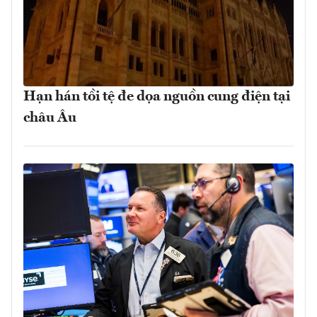
Hạn hán tồi tệ đe dọa nguồn cung điện tại
châu Âu