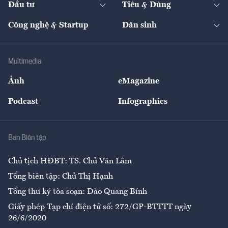
Đầu tư
Tiêu & Dùng
Quản trị số
Cafe BĐS
Thị trường
Kinh doanh
Kết nối
Tạp chí kinh tế Việt Nam
eMagazine
Nhà đầu tư
Du lịch
Công nghệ & Startup
Dân sinh
Tư vấn
Nông sản
Doanh nhân
Tư vấn Tiêu & Dùng
Infographics
Hạ tầng
Sức khỏe
Khung pháp lý
Doanh nghiệp
Địa phương
Thị trường
Bảo hiểm
Multimedia
Sự kiện
Nhân lực
Ảnh
eMagazine
Đẹp +
An sinh
Podcast
Infographics
Giải trí
Y tế
Nhà
Ban Biên tập
Ẩm thực
Chủ tịch HĐBT: TS. Chử Văn Lâm
Tổng biên tập: Chử Thị Hạnh
Tổng thư ký tòa soạn: Đào Quang Bính
Giấy phép Tạp chí điện tử số: 272/GP-BTTTT ngày
26/6/2020