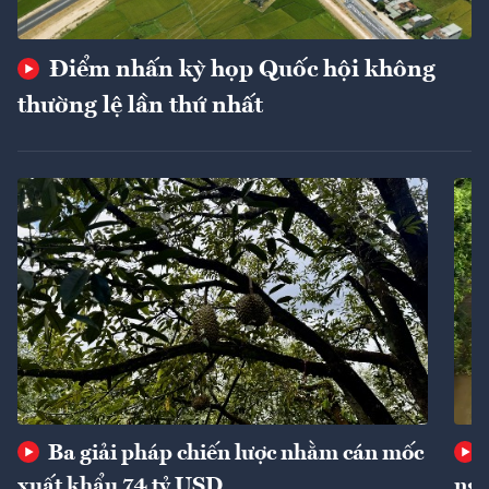
Điểm nhấn kỳ họp Quốc hội không
thường lệ lần thứ nhất
Ba giải pháp chiến lược nhằm cán mốc
xuất khẩu 74 tỷ USD
ngu