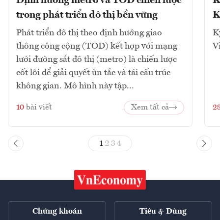
Định hướng metro và TOD chiến lược
K
trong phát triển đô thị bền vững
K
Phát triển đô thị theo định hướng giao
K
thông công cộng (TOD) kết hợp với mạng
V
lưới đường sắt đô thị (metro) là chiến lược
cốt lõi để giải quyết ùn tắc và tái cấu trúc
không gian. Mô hình này tập...
10
bài viết
Xem tất cả
2
1
2
3
4
Chứng khoán
Tiêu & Dùng