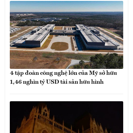
4 tập đoàn công nghệ lớn của Mỹ sở hữu
1,46 nghìn tỷ USD tài sản hữu hình