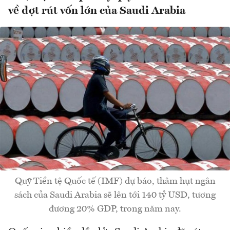
về đợt rút vốn lớn của Saudi Arabia
Quỹ Tiền tệ Quốc tế (IMF) dự báo, thâm hụt ngân
sách của Saudi Arabia sẽ lên tới 140 tỷ USD, tương
đương 20% GDP, trong năm nay.