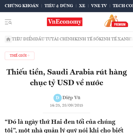
CHỨNG KHOÁN
TIÊU & DÙNG
XE
VNE TV
TECH CO
TIÊU ĐIỂM
ĐẦU TƯ
TÀI CHÍNH
KINH TẾ SỐ
KINH TẾ XANH
THẾ GIỚI
Thiếu tiền, Saudi Arabia rút hàng
chục tỷ USD về nước
Diệp Vũ
D
14:25, 28/09/2015
“Đó là ngày thứ Hai đen tối của chúng
tôi”, một nhà quản lý quỹ nói khi cho biết