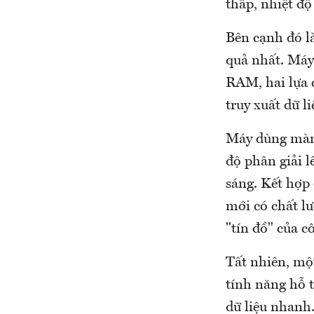
thấp, nhiệt độ
Bên cạnh đó l
quả nhất. Máy 
RAM, hai lựa
truy xuất dữ li
Máy dùng màn 
độ phân giải l
sáng. Kết hợp
mới có chất l
"tín đồ" của c
Tất nhiên, mộ
tính năng hỗ t
dữ liệu nhanh