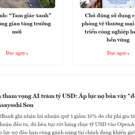
nh: “Tam giác xanh”
Chủ động sử dụng c
ng gian tăng trưởng
phòng vệ thương mại
mới
triển công nghiệp h
bền vững
Đọc ngay
Đọc ngay
 tham vọng AI trăm tỷ USD: Áp lực nợ bủa vây "đ
asayoshi Son
Bank ghi nhận lợi nhuận quý 1 giảm 18% do chi phí gia t
i nhuận đầu tư, dù liên tục rót hàng chục tỷ USD vào OpenA
p lực nợ đáo hạn cùng gánh nặng tài chính đang khiến giớ