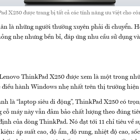
ad X250 được trang bị tất cả các tính năng ưu việt cho côn
ân là những người thường xuyên phải di chuyển. 
mỏng nhẹ nhưng bền bỉ, đáp ứng nhu cầu sử dụng và
 Lenovo ThinkPad X250 được xem là một trong nh
ệ điều hành Windows nhẹ nhất trên thị trường hiện
h là “laptop siêu di động”, ThinkPad X250 có trọn
g cỗ máy này vẫn đảm bảo chất lượng theo đúng ti
n định của dòng ThinkPad. Nó đạt tới 11 chỉ tiêu về 
 kiện: áp suất cao, độ ẩm, độ rung, nhiệt độ cao, sốc