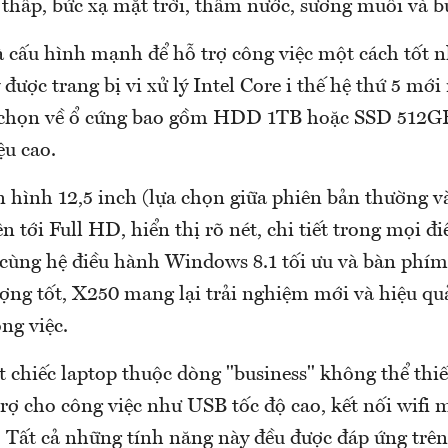
 thấp, bức xạ mặt trời, thấm nước, sương muối và b
à cấu hình mạnh để hỗ trợ công việc một cách tốt n
được trang bị vi xử lý Intel Core i thế hệ thứ 5 mớ
 chọn về ổ cứng bao gồm HDD 1TB hoặc SSD 512GB
ệu cao.
hình 12,5 inch (lựa chọn giữa phiên bản thường v
ên tới Full HD, hiển thị rõ nét, chi tiết trong mọi đ
 cùng hệ điều hành Windows 8.1 tối ưu và bàn phím 
ượng tốt, X250 mang lại trải nghiệm mới và hiệu q
ông việc.
t chiếc laptop thuộc dòng "business" không thể th
rợ cho công việc như USB tốc độ cao, kết nối wifi 
. Tất cả những tính năng này đều được đáp ứng trê