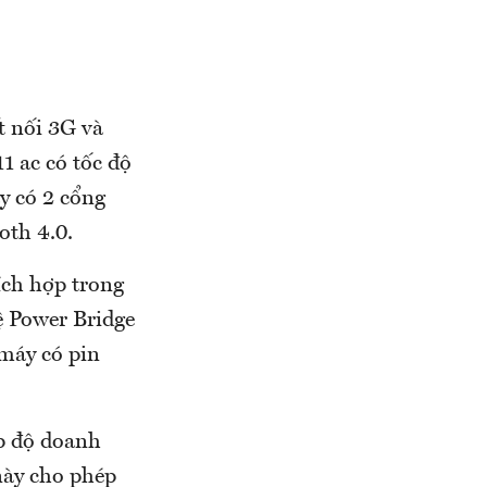
t nối 3G và
1 ac có tốc độ
y có 2 cổng
oth 4.0.
tích hợp trong
ệ Power Bridge
máy có pin
ấp độ doanh
này cho phép