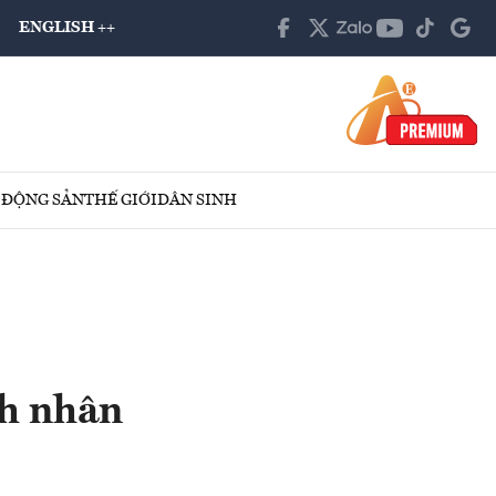
ENGLISH ++
 ĐỘNG SẢN
THẾ GIỚI
DÂN SINH
h nhân