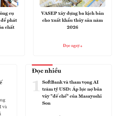
ông cụ
VASEP xây dựng ba kịch bản
 để phát
cho xuất khẩu thủy sản năm
óa chất
2026
Đọc ngay
Đọc nhiều
1
SoftBank và tham vọng AI
ế
trăm tỷ USD: Áp lực nợ bủa
vây "đế chế" của Masayoshi
ăng
Son
I và
i