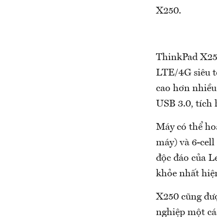
X250.
ThinkPad X250
LTE/4G siêu t
cao hơn nhiều
USB 3.0, tích 
Máy có thể hoạ
máy) và 6-cell
độc đáo của L
khỏe nhất hiệ
X250 cũng đượ
nghiệp một cá