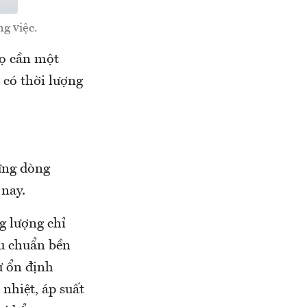
g việc.
Họ cần một
 có thời lượng
ững dòng
 nay.
g lượng chỉ
êu chuẩn bền
sự ổn định
 nhiệt, áp suất