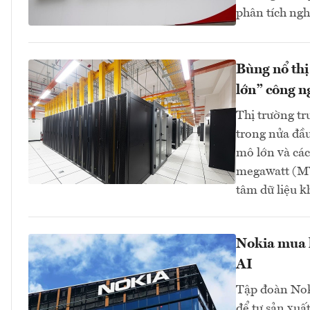
phân tích ngh
Bùng nổ thị
lớn” công n
Thị trường tr
trong nửa đầu
mô lớn và các
megawatt (MW
tâm dữ liệu 
Nokia mua l
AI
Tập đoàn Nok
để tự sản xuấ