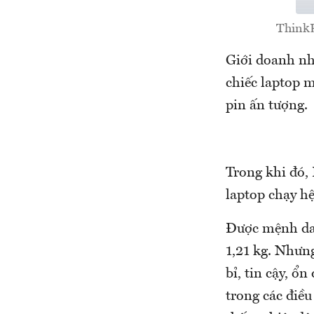
ThinkP
Giới doanh nh
chiếc laptop 
pin ấn tượng.
Trong khi đó,
laptop chạy h
Được mệnh dan
1,21 kg. Nhưn
bỉ, tin cậy, ổ
trong các điều