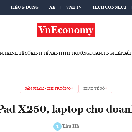
TIÊU & DÙNG
XE
VNE TV
TECH CONNECT
ÍNH
KINH TẾ SỐ
KINH TẾ XANH
THỊ TRƯỜNG
DOANH NGHIỆP
BẤT
SẢN PHẨM - THỊ TRƯỜNG
KINH TẾ SỐ
Pad X250, laptop cho doan
Thu Hà
T