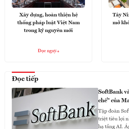
Xây dựng, hoàn thiện hệ
Tây Ni
thống pháp luật Việt Nam
mở khô
trong kỷ nguyên mới
Đọc ngay
Đọc tiếp
SoftBank và
chế" của M
Tập đoàn Soft
triệt tiêu lợ
hạ tầng AI. Á