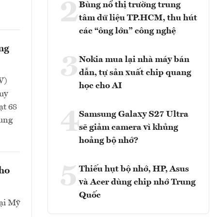
2
Bùng nổ thị trường trung
tâm dữ liệu TP.HCM, thu hút
các “ông lớn” công nghệ
ông
3
Nokia mua lại nhà máy bán
dẫn, tự sản xuất chip quang
W)
học cho AI
uy
ạt 68
4
Samsung Galaxy S27 Ultra
rung
sẽ giảm camera vì khủng
hoảng bộ nhớ?
5
Thiếu hụt bộ nhớ, HP, Asus
cho
và Acer dùng chip nhớ Trung
Quốc
ại Mỹ