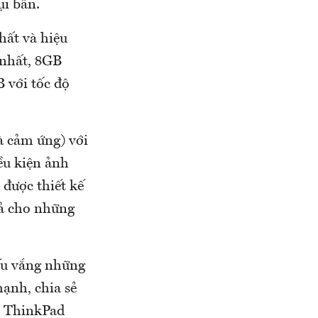
ụi bẩn.
hất và hiệu
i nhất, 8GB
 với tốc độ
à cảm ứng) với
iều kiện ảnh
được thiết kế
uả cho những
iếu vắng những
mạnh, chia sẻ
n ThinkPad