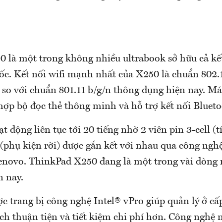
 là một trong không nhiều ultrabook sở hữu cả kế
ốc. Kết nối wifi mạnh nhất của X250 là chuẩn 802.1
 so với chuẩn 801.11 b/g/n thông dụng hiện nay. Má
hợp bộ đọc thẻ thông minh và hỗ trợ kết nối Blueto
t động liên tục tới 20 tiếng nhờ 2 viên pin 3-cell (
 (phụ kiện rời) được gắn kết với nhau qua công ngh
enovo. ThinkPad X250 đang là một trong vài dòng 
n nay.
c trang bị công nghệ Intel® vPro giúp quản lý ở c
ch thuận tiện và tiết kiệm chi phí hơn. Công nghệ 