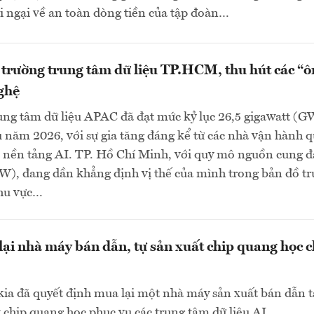
i ngại về an toàn dòng tiền của tập đoàn…
 trường trung tâm dữ liệu TP.HCM, thu hút các “
ghệ
ung tâm dữ liệu APAC đã đạt mức kỷ lục 26,5 gigawatt (G
 năm 2026, với sự gia tăng đáng kể từ các nhà vận hành q
 nền tảng AI. TP. Hồ Chí Minh, với quy mô nguồn cung đ
), đang dần khẳng định vị thế của mình trong bản đồ t
khu vực…
ại nhà máy bán dẫn, tự sản xuất chip quang học 
ia đã quyết định mua lại một nhà máy sản xuất bán dẫn t
t chip quang học phục vụ các trung tâm dữ liệu AI...