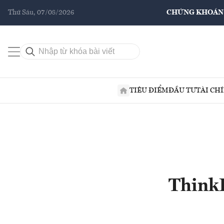
Thứ Sáu, 07/08/2026
CHỨNG KHOÁN
TIÊU ĐIỂM
ĐẦU TƯ
TÀI CH
Think