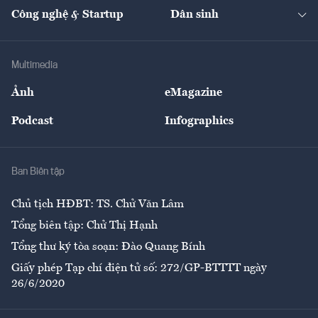
Tạp chí kinh tế Việt Nam
eMagazine
Nhà đầu tư
Du lịch
Công nghệ & Startup
Dân sinh
Tư vấn
Nông sản
Doanh nhân
Tư vấn Tiêu & Dùng
Infographics
Hạ tầng
Sức khỏe
Khung pháp lý
Doanh nghiệp
Địa phương
Thị trường
Bảo hiểm
Multimedia
Sự kiện
Nhân lực
Ảnh
eMagazine
Đẹp +
An sinh
Podcast
Infographics
Giải trí
Y tế
Nhà
Ban Biên tập
Ẩm thực
Chủ tịch HĐBT: TS. Chử Văn Lâm
Tổng biên tập: Chử Thị Hạnh
Tổng thư ký tòa soạn: Đào Quang Bính
Giấy phép Tạp chí điện tử số: 272/GP-BTTTT ngày
26/6/2020