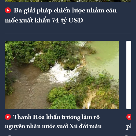
Ba giải pháp chiến lược nhằm cán
mốc xuất khẩu 74 tỷ USD
Thanh Hóa khẩn trương làm rõ
nguyên nhân nước suối Xú đổi màu
phí