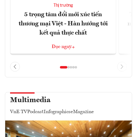
Thị trường
5 trọng tâm đổi mới xúc tiến
Th
thương mại Việt - Hàn hướng tới
ngh
kết quả thực chất
Đọc ngay
Multimedia
VnE TV
Podcast
Infographics
eMagazine