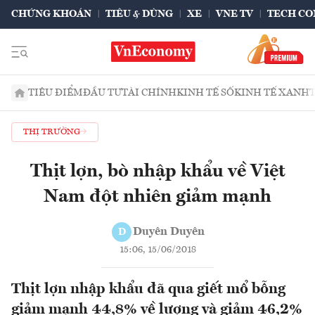
CHỨNG KHOÁN
TIÊU & DÙNG
XE
VNE TV
TECH CO
TIÊU ĐIỂM
ĐẦU TƯ
TÀI CHÍNH
KINH TẾ SỐ
KINH TẾ XANH
THỊ TRƯỜNG
Thịt lợn, bò nhập khẩu về Việt
Nam đột nhiên giảm mạnh
Duyên Duyên
D
15:06, 15/06/2018
Thịt lợn nhập khẩu đã qua giết mổ bỗng
giảm mạnh 44,8% về lượng và giảm 46,2%