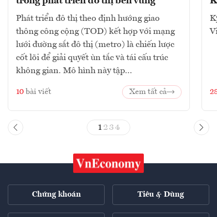
trong phát triển đô thị bền vững
K
Phát triển đô thị theo định hướng giao
K
thông công cộng (TOD) kết hợp với mạng
V
lưới đường sắt đô thị (metro) là chiến lược
cốt lõi để giải quyết ùn tắc và tái cấu trúc
không gian. Mô hình này tập...
10
bài viết
Xem tất cả
2
1
2
3
4
Chứng khoán
Tiêu & Dùng