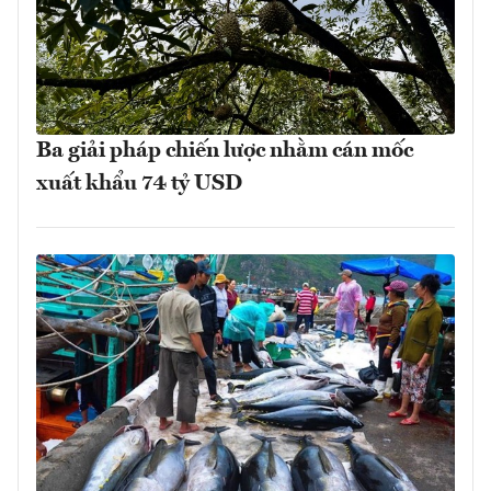
Ba giải pháp chiến lược nhằm cán mốc
xuất khẩu 74 tỷ USD