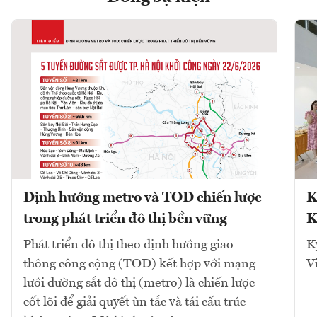
Định hướng metro và TOD chiến lược
K
trong phát triển đô thị bền vững
K
Phát triển đô thị theo định hướng giao
K
thông công cộng (TOD) kết hợp với mạng
V
lưới đường sắt đô thị (metro) là chiến lược
cốt lõi để giải quyết ùn tắc và tái cấu trúc