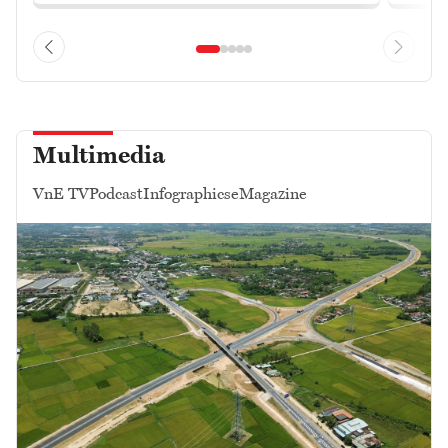
Multimedia
VnE TV
Podcast
Infographics
eMagazine