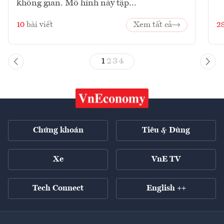
không gian. Mô hình này tập...
10
bài viết
Xem tất cả
2
1
2
3
4
Chứng khoán
Tiêu & Dùng
Xe
VnE TV
Tech Connect
English ++