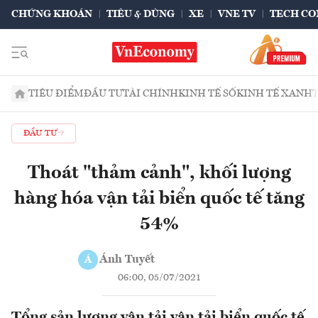
CHỨNG KHOÁN
TIÊU & DÙNG
XE
VNE TV
TECH CO
TIÊU ĐIỂM
ĐẦU TƯ
TÀI CHÍNH
KINH TẾ SỐ
KINH TẾ XANH
ĐẦU TƯ
Thoát "thảm cảnh", khối lượng
hàng hóa vận tải biển quốc tế tăng
54%
Ánh Tuyết
Á
06:00, 05/07/2021
Tổng sản lượng vận tải vận tải biển quốc tế