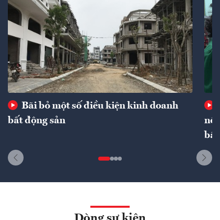
Bãi bỏ một số điều kiện kinh doanh
bất động sản
nôn
bất
Dòng sự kiện