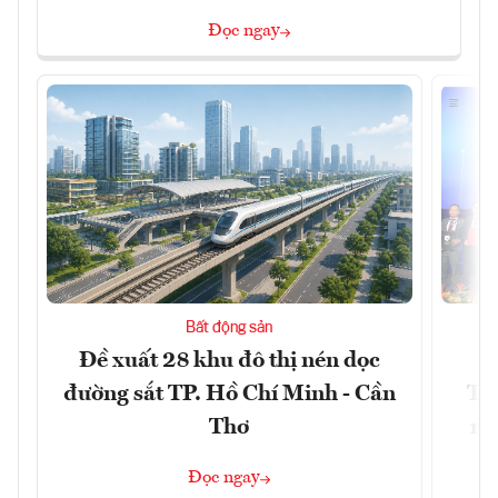
Đọc ngay
Bất động sản
Đề xuất 28 khu đô thị nén dọc
V
đường sắt TP. Hồ Chí Minh - Cần
TP
Thơ
rộ
Đọc ngay