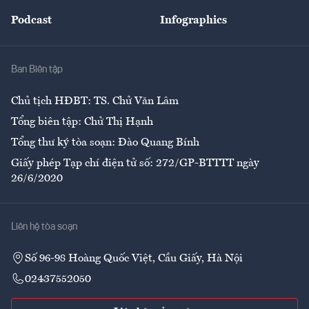
Đẹp +
An sinh
Podcast
Infographics
Giải trí
Y tế
Nhà
Ban Biên tập
Ẩm thực
Chủ tịch HĐBT: TS. Chử Văn Lâm
Tổng biên tập: Chử Thị Hạnh
Tổng thư ký tòa soạn: Đào Quang Bính
Giấy phép Tạp chí điện tử số: 272/GP-BTTTT ngày
26/6/2020
Liên hệ tòa soạn
Số 96-98 Hoàng Quốc Việt, Cầu Giấy, Hà Nội
02437552050