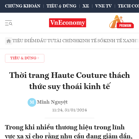
CHỨNG KHOÁN
TIÊU & DÙNG
XE
VNE TV
TECH CO
TIÊU ĐIỂM
ĐẦU TƯ
TÀI CHÍNH
KINH TẾ SỐ
KINH TẾ XANH
TIÊU & DÙNG
Thời trang Haute Couture thách
thức suy thoái kinh tế
Minh Nguyệt
M
11:24, 31/01/2024
Trong khi nhiều thương hiệu trong lĩnh
vực xa xỉ cho rằng nhu cầu đang giảm dần,