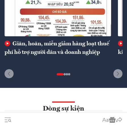
Giãn, hoãn, miễn giảm hàng loạt thuế
phí hỗ trợ người dân và doanh nghiệp
kin
Dòng sự kiện