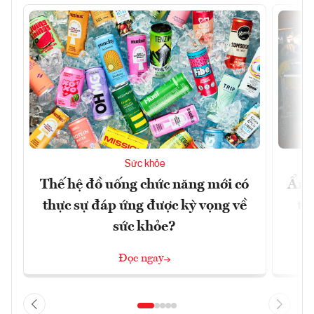
Sức khỏe
Thế hệ đồ uống chức năng mới có
Ẩm 
thực sự đáp ứng được kỳ vọng về
tê
sức khỏe?
Đọc ngay