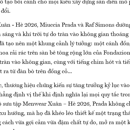
lồ tạo bối cảnh cho mọi kiểu xây dựng sàn diễn mô
 đổi.
uân - Hè 2026, Miuccia Prada và Raf Simons dườn
 sáng và khí trời tự do tràn vào không gian thoáng
 đã tạo nên một khung cảnh lý tưởng: một cánh đồ
oa rải rác trên sàn bê tông rộng lớn của Fondazio
tràn vào không gian, cùng với tiếng chim hót và ti
 ra từ đàn bò trên đồng cỏ...
c, thương hiệu chứng kiến sự tăng trưởng kỷ lục và
ẳng định vị thế khi định nghĩa lại mọi quy tắc tro
ộ sưu tập Menwear Xuân – Hè 2026, Prada không c
xu hướng, mà họ đã khéo léo thiết kế một trạng thá
 cách vừa gợi cảm vừa đậm chất tự do, mở ra một 