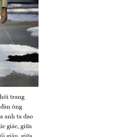
thời trang
i đàn ông
a anh ta dao
c giác, giữa
ối giản, giữa