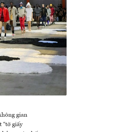
 không gian
 “tờ giấy