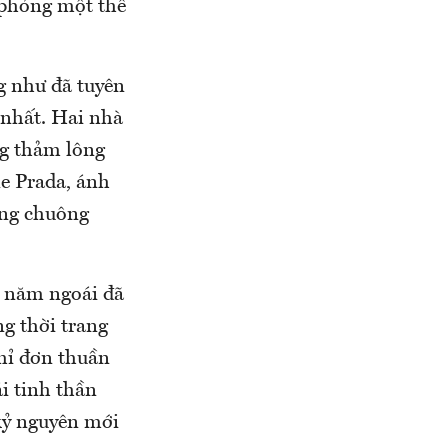
 phỏng một thế
g như đã tuyên
 nhất. Hai nhà
ng thảm lông
ne Prada, ánh
ếng chuông
o năm ngoái đã
ng thời trang
hỉ đơn thuần
i tinh thần
kỷ nguyên mới