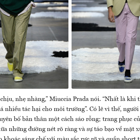
 chịu, nhẹ nhàng,” Miuccia Prada nói. “Nhất là khi 
á nhiều tác hại cho môi trường”. Có lẽ vì thế, ngườ
uyên bố bản thân một cách sáo rỗng; trang phục củ
iữa những đường nét rõ ràng và sự táo bạo về mặt xú
 khoác sáng chế với màu sắc rực rỡ và quần short t