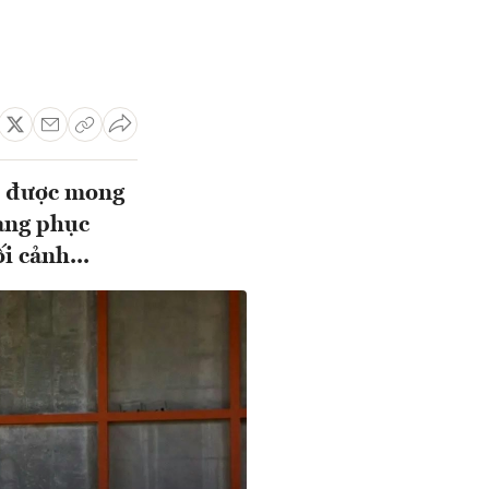
ện được mong
rang phục
i cảnh...