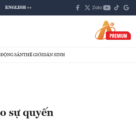
ENGLISH ++
 ĐỘNG SẢN
THẾ GIỚI
DÂN SINH
ho sự quyến