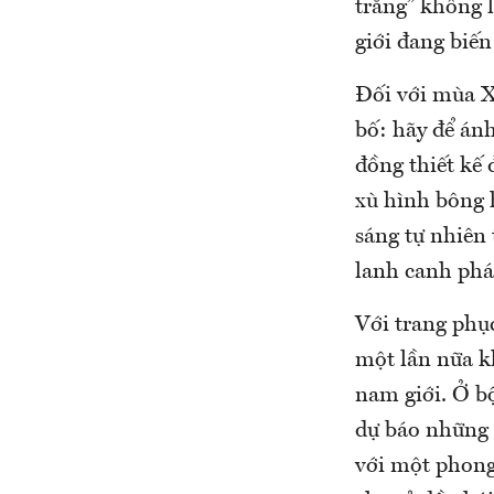
trắng” khổng 
giới đang biến
Đối với mùa X
bố: hãy để ánh
đồng thiết kế
xù hình bông h
sáng tự nhiên 
lanh canh phát
Với trang phụ
một lần nữa kh
nam giới. Ở b
dự báo những 
với một phong