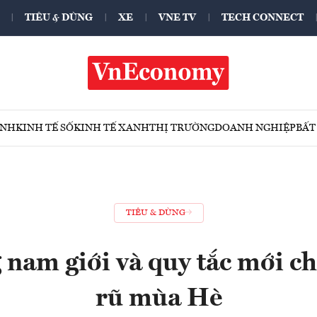
TIÊU & DÙNG
XE
VNE TV
TECH CONNECT
ÍNH
KINH TẾ SỐ
KINH TẾ XANH
THỊ TRƯỜNG
DOANH NGHIỆP
BẤT
TIÊU & DÙNG
 nam giới và quy tắc mới c
rũ mùa Hè