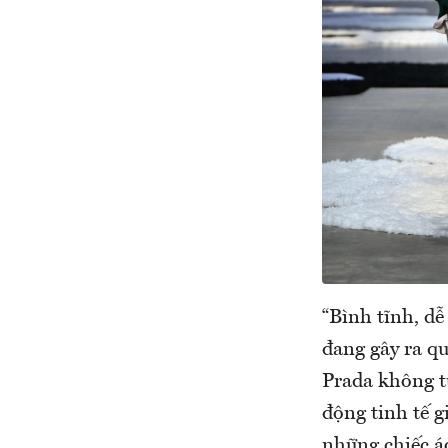
“Bình tĩnh, dễ
đang gây ra qu
Prada không t
động tinh tế g
những chiếc áo