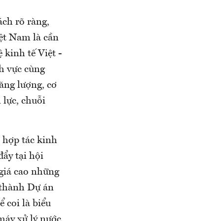
ách rõ ràng,
ệt Nam là cần
 kinh tế Việt -
nh vực cùng
ăng lượng, cơ
 lực, chuỗi
n hợp tác kinh
đẩy tại hội
giá cao những
h thành Dự án
 coi là biểu
máy xử lý nước