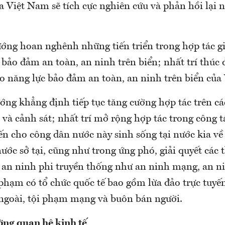
a Việt Nam sẽ tích cực nghiên cứu và phản hồi lại 
ướng hoan nghênh những tiến triển trong hợp tác g
 bảo đảm an toàn, an ninh trên biển; nhất trí thúc 
 năng lực bảo đảm an toàn, an ninh trên biển của
ớng khẳng định tiếp tục tăng cường hợp tác trên cá
 và cảnh sát; nhất trí mở rộng hợp tác trong công t
ến cho công dân nước này sinh sống tại nước kia về
ước sở tại, cũng như trong ứng phó, giải quyết các 
c an ninh phi truyền thống như an ninh mạng, an ni
phạm có tổ chức quốc tế bao gồm lừa đảo trực tuyế
 ngoài, tội phạm mạng và buôn bán người.
ờng quan hệ kinh tế