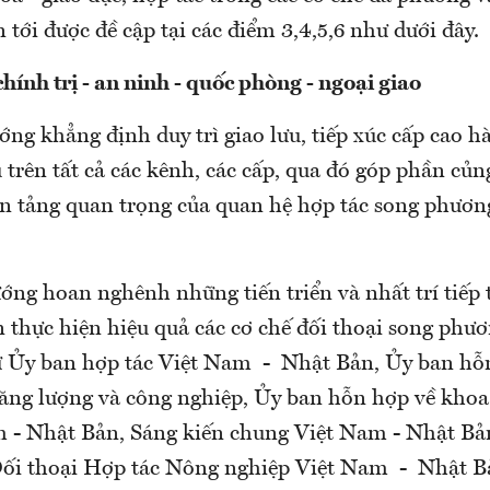
n tới được đề cập tại các điểm 3,4,5,6 như dưới đây.
chính trị - an ninh - quốc phòng - ngoại giao
ớng khẳng định duy trì giao lưu, tiếp xúc cấp cao 
 trên tất cả các kênh, các cấp, qua đó góp phần củng
ền tảng quan trọng của quan hệ hợp tác song phươn
ớng hoan nghênh những tiến triển và nhất trí tiếp t
n thực hiện hiệu quả các cơ chế đối thoại song phư
ư Ủy ban hợp tác Việt Nam - Nhật Bản, Ủy ban hỗ
ăng lượng và công nghiệp, Ủy ban hỗn hợp về khoa
 - Nhật Bản, Sáng kiến chung Việt Nam - Nhật Bả
ối thoại Hợp tác Nông nghiệp Việt Nam - Nhật Bả