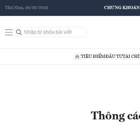
Thứ Năm, 06/08/2026
CHỨNG KHOÁN
TIÊU ĐIỂM
ĐẦU TƯ
TÀI CH
Thông cá