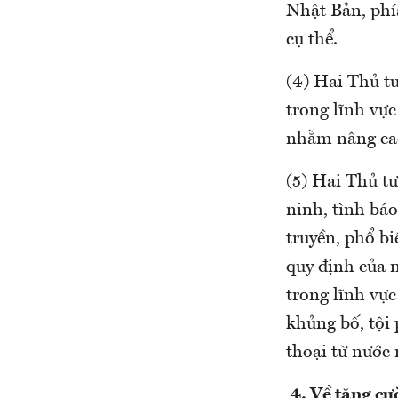
Nhật Bản, phí
cụ thể.
(4) Hai Thủ t
trong lĩnh vực
nhằm nâng cao
(5) Hai Thủ tư
ninh, tình báo
truyền, phổ bi
quy định của n
trong lĩnh vự
khủng bố, tội 
thoại từ nước
4.
Về tăng cư