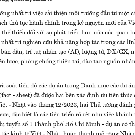
ớng nhất trí việc cải thiện môi trường đầu tư một c
ách thủ tục hành chính trong kỷ nguyên mới của Vi
 thế thiếu đối với sự phát triển hơn nữa của quan hệ
nhất trí nghiên cứu khả năng hợp tác trong các lĩ
bán dẫn, trí tuệ nhân tạo (AI), lượng tử, DX/GX, n
ến lược, phòng chống thiên tai, đào tạo nguồn nhân
 rà soát tiến độ các dự án trong Danh mục các dự á
(fact - sheet) đã được hai bên xác định ưu tiên thúc 
iệt - Nhật vào tháng 12/2023, hai Thủ tướng đánh 
h cực, đặc biệt là các tiến triển rõ rệt như việc khán
hị tuyến số 1 Thành phố Hồ Chí Minh - dự án có thể
 tác kinh tế Việt - Nhật, hoàn thành mở rộng Nhà 