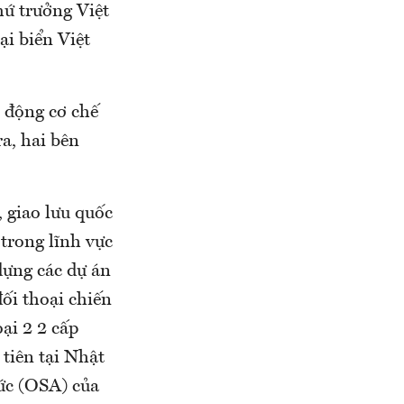
hứ trưởng Việt
i biển Việt
i động cơ chế
a, hai bên
, giao lưu quốc
trong lĩnh vực
dựng các dự án
ối thoại chiến
oại 2 2 cấp
tiên tại Nhật
ức (OSA) của