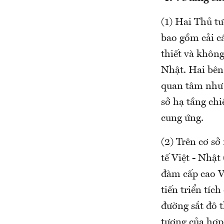
(1) Hai Thủ tư
bao gồm cải c
thiết và không
Nhật. Hai bên 
quan tâm như 
sở hạ tầng chi
cung ứng.
(2) Trên cơ sở
tế Việt - Nhật 
đàm cấp cao V
tiến triển tíc
đường sắt đô t
tượng của hợp