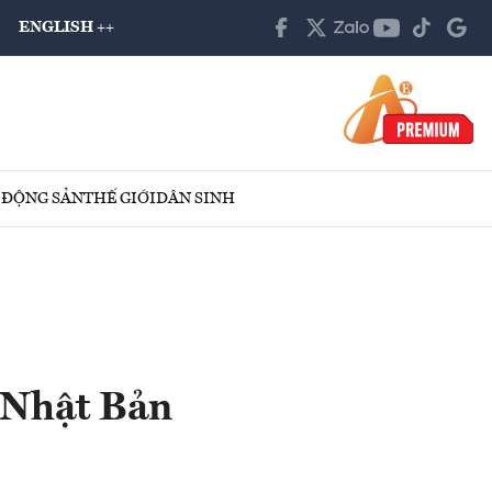
ENGLISH ++
 ĐỘNG SẢN
THẾ GIỚI
DÂN SINH
 Nhật Bản