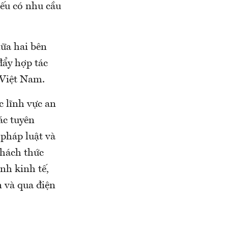
nếu có nhu cầu
iữa hai bên
đẩy hợp tác
 Việt Nam.
c lĩnh vực an
ác tuyên
 pháp luật và
thách thức
nh kinh tế,
n và qua điện