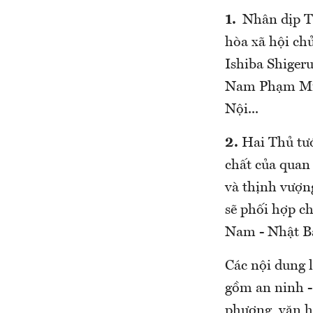
1.
Nhân dịp T
hòa xã hội ch
Ishiba Shiger
Nam Phạm Min
Nội...
2.
Hai Thủ tướ
chất của quan
và thịnh vượng
sẽ phối hợp c
Nam - Nhật Bả
Các nội dung l
gồm an ninh - 
phương, văn hó