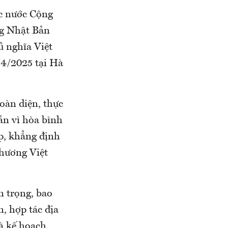
c nước Cộng
ng Nhật Bản
ủ nghĩa Việt
4/2025 tại Hà
oàn diện, thực
ản vì hòa bình
ấp, khẳng định
phương Việt
n trọng, bao
n, hợp tác địa
và kế hoạch