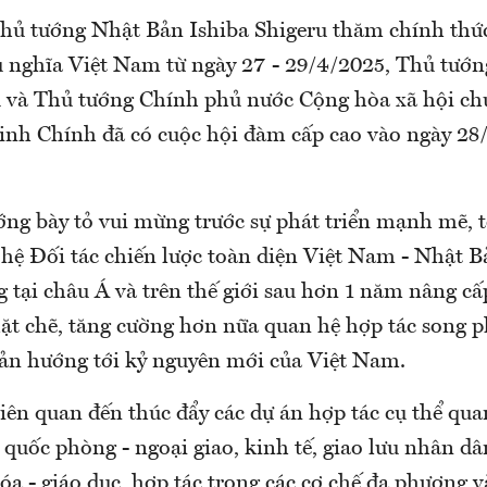
hủ tướng Nhật Bản Ishiba Shigeru thăm chính thứ
ủ nghĩa Việt Nam từ ngày 27 - 29/4/2025, Thủ tướ
u và Thủ tướng Chính phủ nước Cộng hòa xã hội ch
h Chính đã có cuộc hội đàm cấp cao vào ngày 28/
ng bày tỏ vui mừng trước sự phát triển mạnh mẽ, t
 hệ Đối tác chiến lược toàn diện Việt Nam - Nhật B
 tại châu Á và trên thế giới sau hơn 1 năm nâng c
hặt chẽ, tăng cường hơn nữa quan hệ hợp tác song 
n hướng tới kỷ nguyên mới của Việt Nam.
iên quan đến thúc đẩy các dự án hợp tác cụ thể qua
quốc phòng - ngoại giao, kinh tế, giao lưu nhân dâ
a - giáo dục, hợp tác trong các cơ chế đa phương 