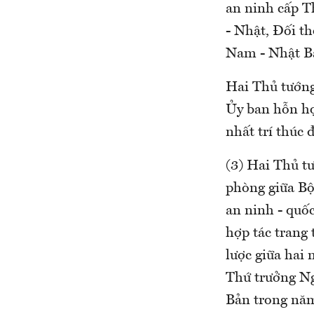
an ninh cấp T
- Nhật, Đối t
Nam - Nhật Bả
Hai Thủ tướng 
Ủy ban hỗn hợ
nhất trí thúc 
(3) Hai Thủ tư
phòng giữa Bộ
an ninh - quố
hợp tác trang
lược giữa hai 
Thứ trưởng Ng
Bản trong năm