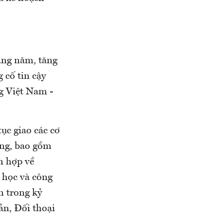
hàng năm, tăng
 cố tin cậy
g Việt Nam -
ục giao các cơ
ơng, bao gồm
n hợp về
 học và công
n trong kỷ
n, Đối thoại