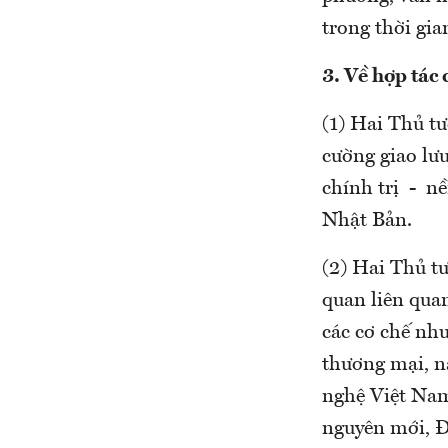
trong thời gia
3. Về hợp tác 
(1) Hai Thủ tư
cường giao lưu
chính trị - n
Nhật Bản.
(2) Hai Thủ tư
quan liên qua
các cơ chế nh
thương mại, n
nghệ Việt Nam
nguyên mới, Đ