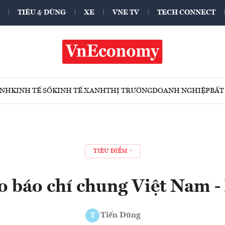
TIÊU & DÙNG
XE
VNE TV
TECH CONNECT
ÍNH
KINH TẾ SỐ
KINH TẾ XANH
THỊ TRƯỜNG
DOANH NGHIỆP
BẤT
TIÊU ĐIỂM
o báo chí chung Việt Nam -
Tiến Dũng
T