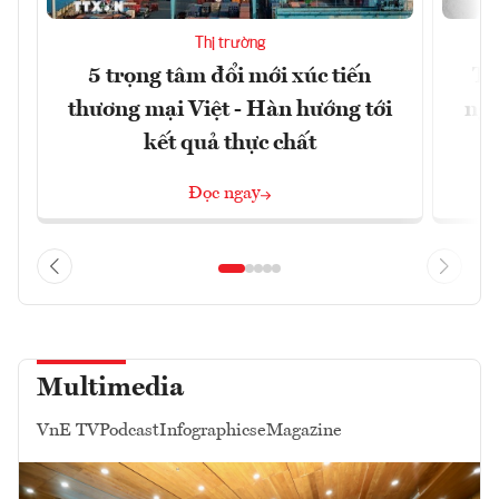
Thị trường
5 trọng tâm đổi mới xúc tiến
Th
thương mại Việt - Hàn hướng tới
ngh
kết quả thực chất
Đọc ngay
Multimedia
VnE TV
Podcast
Infographics
eMagazine