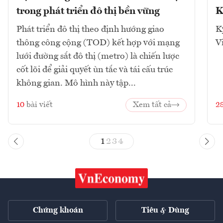
trong phát triển đô thị bền vững
K
Phát triển đô thị theo định hướng giao
K
thông công cộng (TOD) kết hợp với mạng
V
lưới đường sắt đô thị (metro) là chiến lược
cốt lõi để giải quyết ùn tắc và tái cấu trúc
không gian. Mô hình này tập...
10
bài viết
Xem tất cả
2
1
2
3
4
Chứng khoán
Tiêu & Dùng