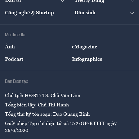
Đầu tư
Tiêu & Dùng
Quản trị số
Cafe BĐS
Thị trường
Kinh doanh
Kết nối
Tạp chí kinh tế Việt Nam
eMagazine
Nhà đầu tư
Du lịch
Công nghệ & Startup
Dân sinh
Tư vấn
Nông sản
Doanh nhân
Tư vấn Tiêu & Dùng
Infographics
Hạ tầng
Sức khỏe
Khung pháp lý
Doanh nghiệp
Địa phương
Thị trường
Bảo hiểm
Multimedia
Sự kiện
Nhân lực
Ảnh
eMagazine
Đẹp +
An sinh
Podcast
Infographics
Giải trí
Y tế
Nhà
Ban Biên tập
Ẩm thực
Chủ tịch HĐBT: TS. Chử Văn Lâm
Tổng biên tập: Chử Thị Hạnh
Tổng thư ký tòa soạn: Đào Quang Bính
Giấy phép Tạp chí điện tử số: 272/GP-BTTTT ngày
26/6/2020