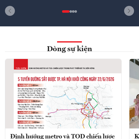
Dòng sự kiện
Định hướng metro và TOD chiến lược
K