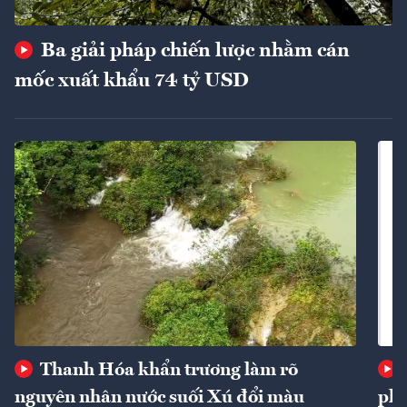
Ba giải pháp chiến lược nhằm cán
mốc xuất khẩu 74 tỷ USD
Thanh Hóa khẩn trương làm rõ
nguyên nhân nước suối Xú đổi màu
phí