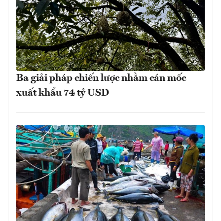
Ba giải pháp chiến lược nhằm cán mốc
xuất khẩu 74 tỷ USD