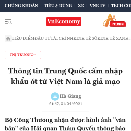
CHỨNG KHOÁN
TIÊU & DÙNG
XE
VNE TV
TECH CO
TIÊU ĐIỂM
ĐẦU TƯ
TÀI CHÍNH
KINH TẾ SỐ
KINH TẾ XANH
THỊ TRƯỜNG
Thông tin Trung Quốc cấm nhập
khẩu ớt từ Việt Nam là giả mạo
Hà Giang
H
21:57, 01/04/2021
Bộ Công Thương nhận được hình ảnh "văn
bản" của Hải quan Thâm Quyến thông báo