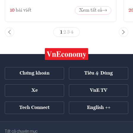
10
bài viết
Xem tất cả
2
1
2
3
4
Chứng khoán
Tiêu & Dùng
Xe
VnE TV
Tech Connect
English ++
Tất cả chuyên mục