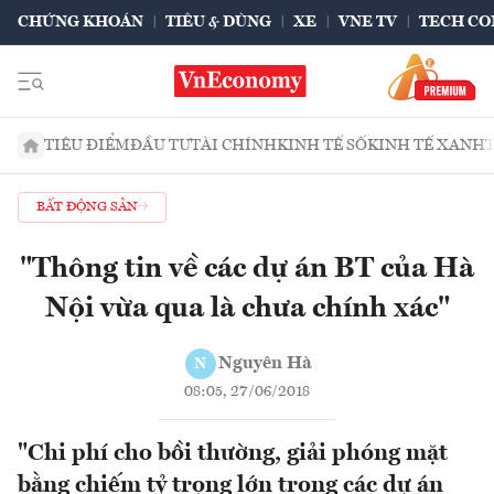
CHỨNG KHOÁN
TIÊU & DÙNG
XE
VNE TV
TECH CO
TIÊU ĐIỂM
ĐẦU TƯ
TÀI CHÍNH
KINH TẾ SỐ
KINH TẾ XANH
BẤT ĐỘNG SẢN
"Thông tin về các dự án BT của Hà
Nội vừa qua là chưa chính xác"
Nguyên Hà
N
08:05, 27/06/2018
"Chi phí cho bồi thường, giải phóng mặt
bằng chiếm tỷ trọng lớn trong các dự án