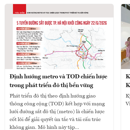
Định hướng metro và TOD chiến lược
K
trong phát triển đô thị bền vững
K
Phát triển đô thị theo định hướng giao
K
thông công cộng (TOD) kết hợp với mạng
V
lưới đường sắt đô thị (metro) là chiến lược
cốt lõi để giải quyết ùn tắc và tái cấu trúc
không gian. Mô hình này tập...