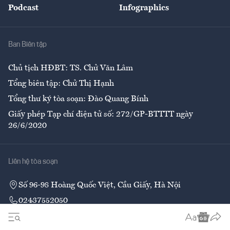
Podcast
Infographics
Giải trí
Y tế
Nhà
Ban Biên tập
Ẩm thực
Chủ tịch HĐBT: TS. Chử Văn Lâm
Tổng biên tập: Chử Thị Hạnh
Tổng thư ký tòa soạn: Đào Quang Bính
Giấy phép Tạp chí điện tử số: 272/GP-BTTTT ngày
26/6/2020
Liên hệ tòa soạn
Số 96-98 Hoàng Quốc Việt, Cầu Giấy, Hà Nội
02437552050
Liên hệ quảng cáo