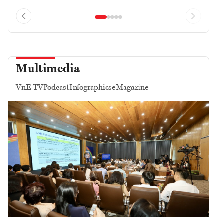
Multimedia
VnE TV
Podcast
Infographics
eMagazine