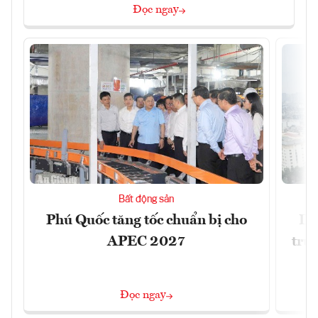
Đọc ngay
Bất động sản
Phú Quốc tăng tốc chuẩn bị cho
Dò
APEC 2027
trườ
Đọc ngay