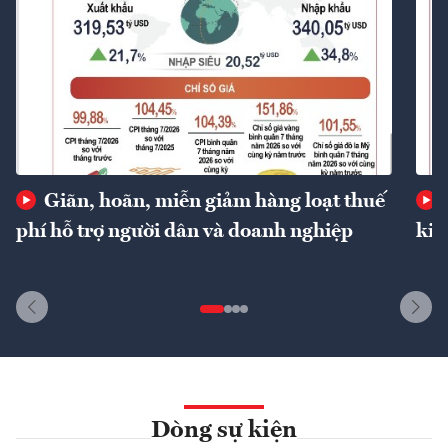
Giãn, hoãn, miễn giảm hàng loạt thuế
phí hỗ trợ người dân và doanh nghiệp
kin
Dòng sự kiện