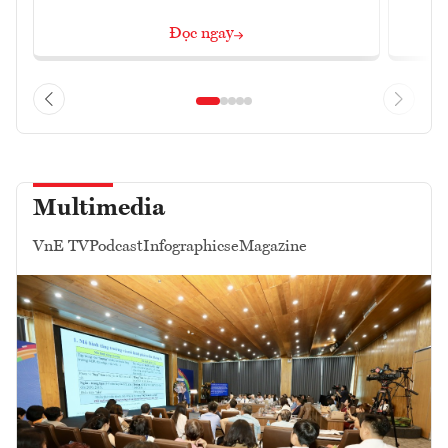
Đọc ngay
Multimedia
VnE TV
Podcast
Infographics
eMagazine