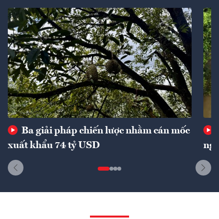
Ba giải pháp chiến lược nhằm cán mốc
xuất khẩu 74 tỷ USD
ngu