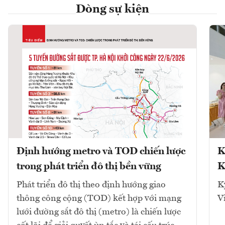
Dòng sự kiện
Định hướng metro và TOD chiến lược
K
trong phát triển đô thị bền vững
K
Phát triển đô thị theo định hướng giao
K
thông công cộng (TOD) kết hợp với mạng
V
lưới đường sắt đô thị (metro) là chiến lược