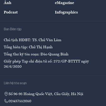
Ảnh
eMagazine
Đẹp +
An sinh
Podcast
Infographics
Giải trí
Y tế
Nhà
Ban Biên tập
Ẩm thực
Chủ tịch HĐBT: TS. Chử Văn Lâm
Tổng biên tập: Chử Thị Hạnh
Tổng thư ký tòa soạn: Đào Quang Bính
Giấy phép Tạp chí điện tử số: 272/GP-BTTTT ngày
26/6/2020
Liên hệ tòa soạn
Số 96-98 Hoàng Quốc Việt, Cầu Giấy, Hà Nội
02437552050