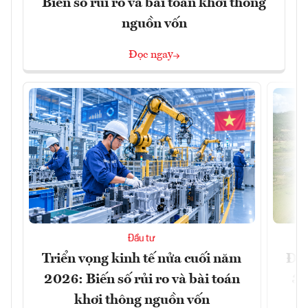
Biến số rủi ro và bài toán khơi thông
nguồn vốn
Đọc ngay
Đầu tư
Triển vọng kinh tế nửa cuối năm
Đồn
2026: Biến số rủi ro và bài toán
3 
khơi thông nguồn vốn