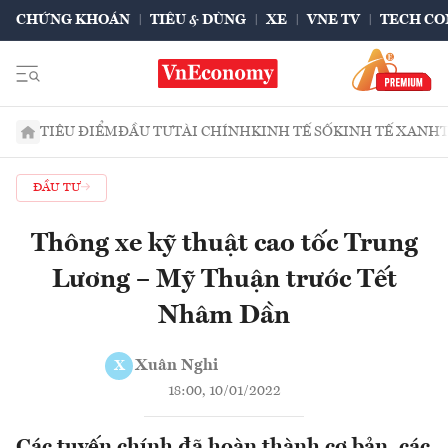
CHỨNG KHOÁN
TIÊU & DÙNG
XE
VNE TV
TECH CO
TIÊU ĐIỂM
ĐẦU TƯ
TÀI CHÍNH
KINH TẾ SỐ
KINH TẾ XANH
ĐẦU TƯ
Thông xe kỹ thuật cao tốc Trung
Lương – Mỹ Thuận trước Tết
Nhâm Dần
Xuân Nghi
X
18:00, 10/01/2022
Các tuyến chính đã hoàn thành cơ bản, các