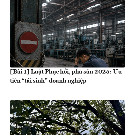
[Bài 1] Luật Phục hồi, phá sản 2025: Ưu
tiên “tái sinh” doanh nghiệp