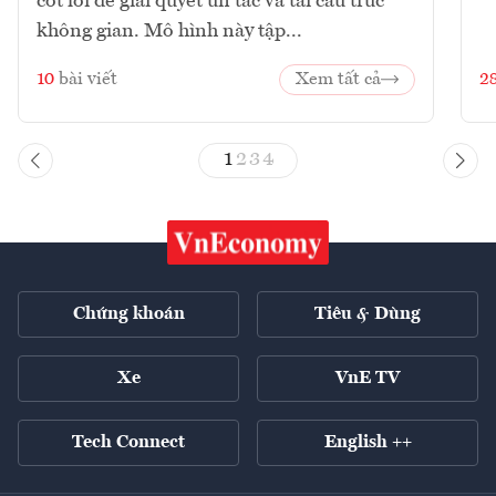
cốt lõi để giải quyết ùn tắc và tái cấu trúc
không gian. Mô hình này tập...
10
bài viết
Xem tất cả
2
1
2
3
4
Chứng khoán
Tiêu & Dùng
Xe
VnE TV
Tech Connect
English ++