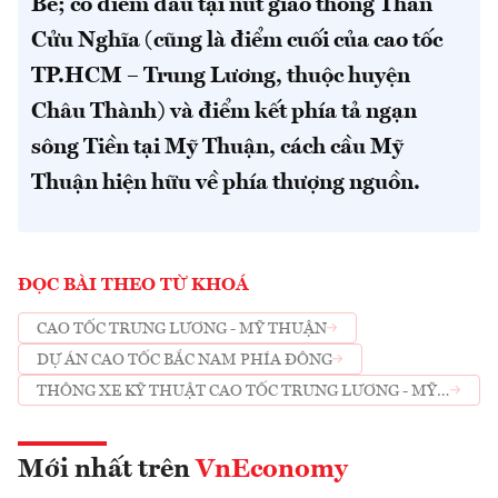
Bè; có điểm đầu tại nút giao thông Thân
Cửu Nghĩa (cũng là điểm cuối của cao tốc
TP.HCM – Trung Lương, thuộc huyện
Châu Thành) và điểm kết phía tả ngạn
sông Tiền tại Mỹ Thuận, cách cầu Mỹ
Thuận hiện hữu về phía thượng nguồn.
ĐỌC BÀI THEO TỪ KHOÁ
CAO TỐC TRUNG LƯƠNG - MỸ THUẬN
DỰ ÁN CAO TỐC BẮC NAM PHÍA ĐÔNG
THÔNG XE KỸ THUẬT CAO TỐC TRUNG LƯƠNG - MỸ
THUẬN
Mới nhất trên
VnEconomy