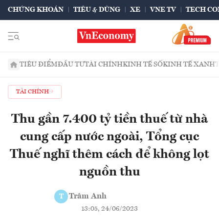
CHỨNG KHOÁN
TIÊU & DÙNG
XE
VNE TV
TECH CO
TIÊU ĐIỂM
ĐẦU TƯ
TÀI CHÍNH
KINH TẾ SỐ
KINH TẾ XANH
TÀI CHÍNH
Thu gần 7.400 tỷ tiền thuế từ nhà
cung cấp nước ngoài, Tổng cục
Thuế nghĩ thêm cách để không lọt
nguồn thu
Trâm Anh
T
13:05, 24/06/2023