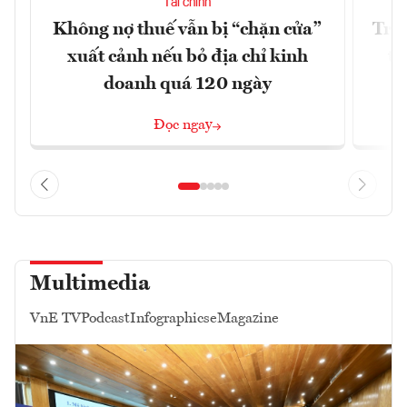
Tài chính
Không nợ thuế vẫn bị “chặn cửa”
Tron
xuất cảnh nếu bỏ địa chỉ kinh
từ
doanh quá 120 ngày
Đọc ngay
Multimedia
VnE TV
Podcast
Infographics
eMagazine