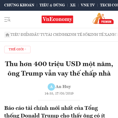
CHỨNG KHOÁN
TIÊU & DÙNG
XE
VNE TV
TECH CO
TIÊU ĐIỂM
ĐẦU TƯ
TÀI CHÍNH
KINH TẾ SỐ
KINH TẾ XANH
THẾ GIỚI
Thu hơn 400 triệu USD một năm,
ông Trump vẫn vay thế chấp nhà
An Huy
A
14:55, 17/05/2019
Báo cáo tài chính mới nhất của Tổng
thống Donald Trump cho thấy ông có ít