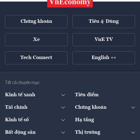
Chứng khoán
Tiêu & Dùng
Xe
VnE TV
Tech Connect
English ++
Tất cả chuyên mục
Kinh tế xanh
Tiêu điểm
Chuyển động xanh
Tài chính
Chứng khoán
Pháp lý
Ngân hàng
Doanh nghiệp niêm yết
Kinh tế số
Hạ tầng
Thương hiệu xanh
Thị trường vốn
Thị trường
Sản phẩm - Thị trường
Bất động sản
Thị trường
Diễn đàn
Thuế
Đầu tư
Tài sản số