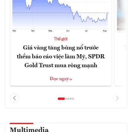
Thế giới
Giá vàng tăng bùng nổ trước
Tr
thềm báo cáo việc làm Mỹ, SPDR
th
Gold Trust mua ròng mạnh
Đọc ngay
Multimedia