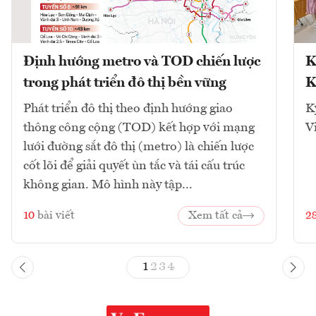
Định hướng metro và TOD chiến lược
K
trong phát triển đô thị bền vững
K
Phát triển đô thị theo định hướng giao
K
thông công cộng (TOD) kết hợp với mạng
V
lưới đường sắt đô thị (metro) là chiến lược
cốt lõi để giải quyết ùn tắc và tái cấu trúc
không gian. Mô hình này tập...
10
bài viết
Xem tất cả
2
1
2
3
4