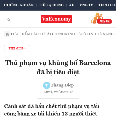
CHỨNG KHOÁN
TIÊU & DÙNG
XE
VNE TV
TECH CO
TIÊU ĐIỂM
ĐẦU TƯ
TÀI CHÍNH
KINH TẾ SỐ
KINH TẾ XANH
THẾ GIỚI
Thủ phạm vụ khủng bố Barcelona
đã bị tiêu diệt
Thăng Điệp
T
10:24, 22/08/2017
Cảnh sát đã bắn chết thủ phạm vụ tấn
công bằng xe tải khiến 13 người thiệt