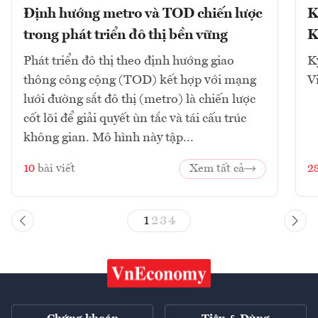
Định hướng metro và TOD chiến lược
K
trong phát triển đô thị bền vững
K
Phát triển đô thị theo định hướng giao
K
thông công cộng (TOD) kết hợp với mạng
V
lưới đường sắt đô thị (metro) là chiến lược
cốt lõi để giải quyết ùn tắc và tái cấu trúc
không gian. Mô hình này tập...
10
bài viết
Xem tất cả
2
1
2
3
4