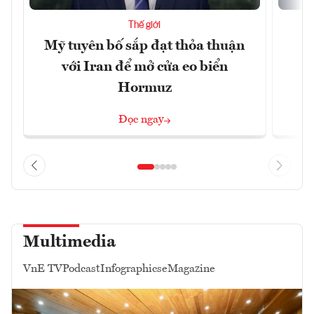
Thế giới
Mỹ tuyên bố sắp đạt thỏa thuận
“
với Iran để mở cửa eo biển
g
Hormuz
Đọc ngay
Multimedia
VnE TV
Podcast
Infographics
eMagazine