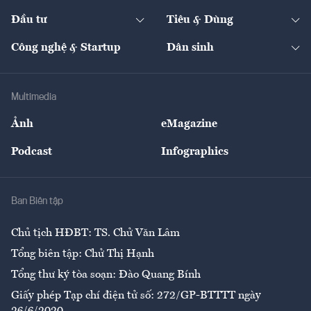
Dự án
Công nghiệp
Chuyển động 24h
Đối thoại
The Guide
Video
Đầu tư
Tiêu & Dùng
Quản trị số
Cafe BĐS
Thị trường
Kinh doanh
Kết nối
Tạp chí kinh tế Việt Nam
eMagazine
Nhà đầu tư
Du lịch
Công nghệ & Startup
Dân sinh
Tư vấn
Nông sản
Doanh nhân
Tư vấn Tiêu & Dùng
Infographics
Hạ tầng
Sức khỏe
Khung pháp lý
Doanh nghiệp
Địa phương
Thị trường
Bảo hiểm
Multimedia
Sự kiện
Nhân lực
Ảnh
eMagazine
Đẹp +
An sinh
Podcast
Infographics
Giải trí
Y tế
Nhà
Ban Biên tập
Ẩm thực
Chủ tịch HĐBT: TS. Chử Văn Lâm
Tổng biên tập: Chử Thị Hạnh
Tổng thư ký tòa soạn: Đào Quang Bính
Giấy phép Tạp chí điện tử số: 272/GP-BTTTT ngày