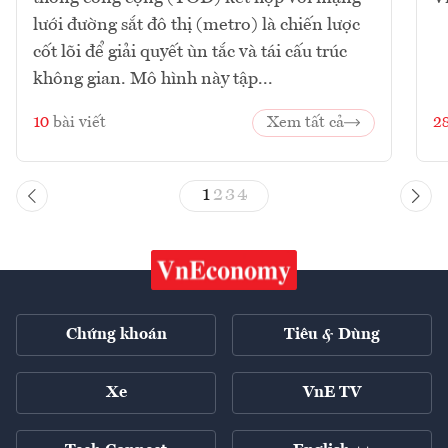
lưới đường sắt đô thị (metro) là chiến lược
cốt lõi để giải quyết ùn tắc và tái cấu trúc
không gian. Mô hình này tập...
10
bài viết
Xem tất cả
2
1
2
3
4
Chứng khoán
Tiêu & Dùng
Xe
VnE TV