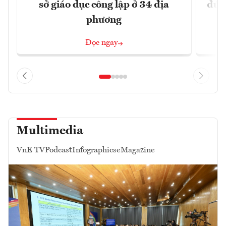
sở giáo dục công lập ở 34 địa
đúng
phương
Đọc ngay
Multimedia
VnE TV
Podcast
Infographics
eMagazine