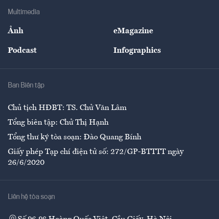
Địa phương
Thị trường
Bảo hiểm
Multimedia
Sự kiện
Nhân lực
Ảnh
eMagazine
Đẹp +
An sinh
Podcast
Infographics
Giải trí
Y tế
Nhà
Ban Biên tập
Ẩm thực
Chủ tịch HĐBT: TS. Chử Văn Lâm
Tổng biên tập: Chử Thị Hạnh
Tổng thư ký tòa soạn: Đào Quang Bính
Giấy phép Tạp chí điện tử số: 272/GP-BTTTT ngày
26/6/2020
Liên hệ tòa soạn