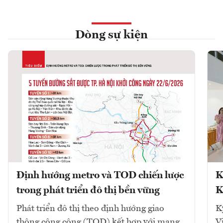
Dòng sự kiện
Định hướng metro và TOD chiến lược
K
trong phát triển đô thị bền vững
K
Phát triển đô thị theo định hướng giao
K
thông công cộng (TOD) kết hợp với mạng
V