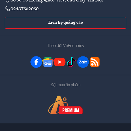
Số 96-98 Hoàng Quốc Việt, Cầu Giấy, Hà Nội
02437552050
Liên hệ quảng cáo
Theo dõi VnEconomy
Đặt mua ấn phẩm