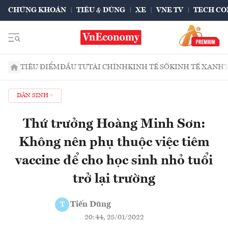
CHỨNG KHOÁN
TIÊU & DÙNG
XE
VNE TV
TECH CO
TIÊU ĐIỂM
ĐẦU TƯ
TÀI CHÍNH
KINH TẾ SỐ
KINH TẾ XANH
DÂN SINH
Thứ trưởng Hoàng Minh Sơn:
Không nên phụ thuộc việc tiêm
vaccine để cho học sinh nhỏ tuổi
trở lại trường
Tiến Dũng
T
20:44, 28/01/2022