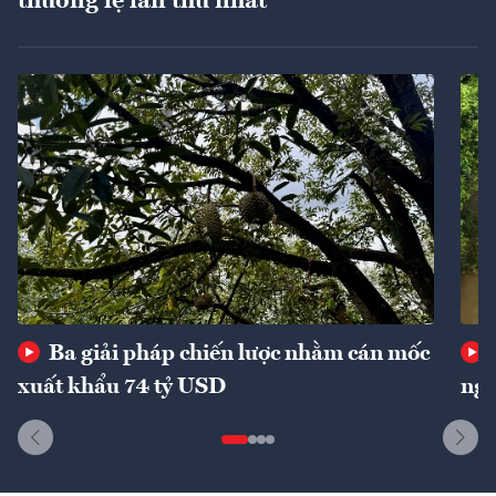
thường lệ lần thứ nhất
Ba giải pháp chiến lược nhằm cán mốc
xuất khẩu 74 tỷ USD
ngu