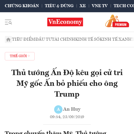
CHỨNG KHOÁN
TIÊU & DÙNG
XE
VNE TV
TECH CO
TIÊU ĐIỂM
ĐẦU TƯ
TÀI CHÍNH
KINH TẾ SỐ
KINH TẾ XANH
THẾ GIỚI
Thủ tướng Ấn Độ kêu gọi cử tri
Mỹ gốc Ấn bỏ phiếu cho ông
Trump
An Huy
A
09:54, 23/09/2019
Trong chuyến thăm Mỹ, Thủ tướng