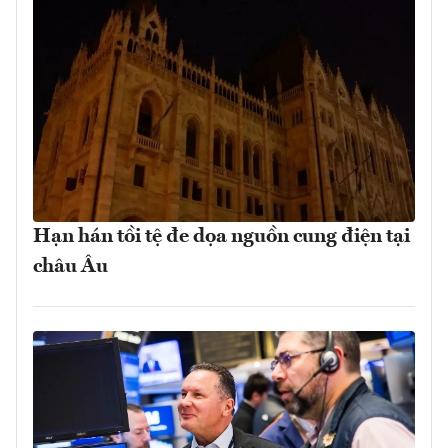
Hạn hán tồi tệ đe dọa nguồn cung điện tại
châu Âu