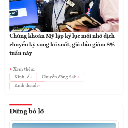
Chứng khoán Mỹ lập kỷ lục mới nhờ dịch
chuyển kỳ vọng lãi suất, giá dầu giảm 8%
tuần này
Xem thêm
Kinh tế
Chuyển động 24h
Kinh doanh
Đừng bỏ lỡ