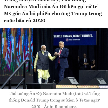
Narendra Modi của Ấn Độ kêu gọi cử tri
Mỹ gốc Ấn bỏ phiếu cho ông Trump trong
cuộc bầu cử 2020
Thủ tướng Ấn Độ Narendra Modi (trái) và Tổng
thống Donald Trump trong sự kiện ở Texas ngày
22/9 - Ảnh: Bloomberg.