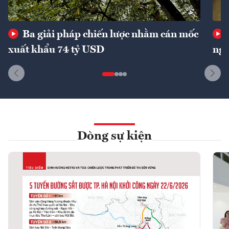
Ba giải pháp chiến lược nhằm cán mốc
xuất khẩu 74 tỷ USD
ngu
Dòng sự kiện