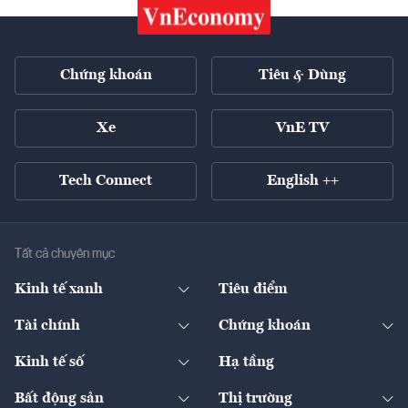
Chứng khoán
Tiêu & Dùng
Xe
VnE TV
Tech Connect
English ++
Tất cả chuyên mục
Kinh tế xanh
Tiêu điểm
Chuyển động xanh
Tài chính
Chứng khoán
Pháp lý
Ngân hàng
Doanh nghiệp niêm yết
Kinh tế số
Hạ tầng
Thương hiệu xanh
Thị trường vốn
Thị trường
Sản phẩm - Thị trường
Bất động sản
Thị trường