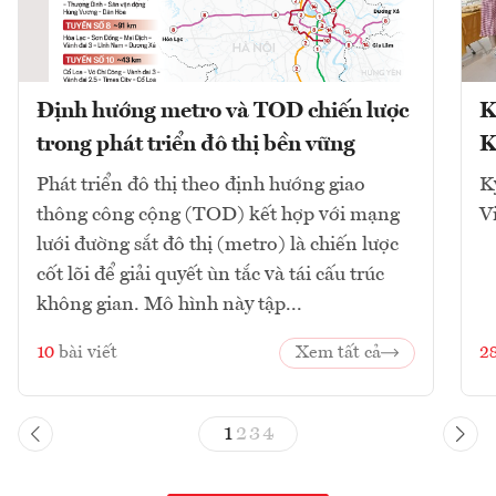
Định hướng metro và TOD chiến lược
K
trong phát triển đô thị bền vững
K
Phát triển đô thị theo định hướng giao
K
thông công cộng (TOD) kết hợp với mạng
V
lưới đường sắt đô thị (metro) là chiến lược
cốt lõi để giải quyết ùn tắc và tái cấu trúc
không gian. Mô hình này tập...
10
bài viết
Xem tất cả
2
1
2
3
4