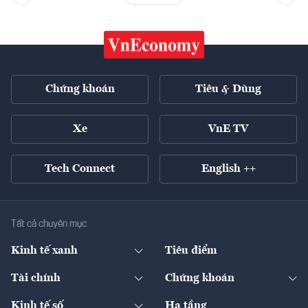
Chứng khoán
Tiêu & Dùng
Xe
VnE TV
Tech Connect
English ++
Tất cả chuyên mục
Kinh tế xanh
Tiêu điểm
Chuyển động xanh
Tài chính
Chứng khoán
Pháp lý
Ngân hàng
Doanh nghiệp niêm yết
Kinh tế số
Hạ tầng