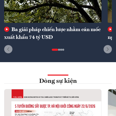
Ba giải pháp chiến lược nhằm cán mốc
xuất khẩu 74 tỷ USD
ngu
Dòng sự kiện