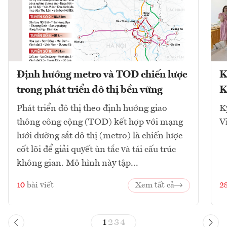
Định hướng metro và TOD chiến lược
K
trong phát triển đô thị bền vững
K
Phát triển đô thị theo định hướng giao
K
thông công cộng (TOD) kết hợp với mạng
V
lưới đường sắt đô thị (metro) là chiến lược
cốt lõi để giải quyết ùn tắc và tái cấu trúc
không gian. Mô hình này tập...
10
bài viết
Xem tất cả
2
1
2
3
4