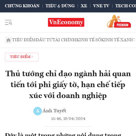
CHỨNG KHOÁN
TIÊU & DÙNG
XE
VNE TV
TECH CO
TIÊU ĐIỂM
ĐẦU TƯ
TÀI CHÍNH
KINH TẾ SỐ
KINH TẾ XANH
TIÊU ĐIỂM
Thủ tướng chỉ đạo ngành hải quan
tiến tới phi giấy tờ, hạn chế tiếp
xúc với doanh nghiệp
Ánh Tuyết
Á
15:46, 19/04/2024
Đây là một trong những nội dung trong