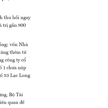
nh thu hồi ngay
á trị gần 900
đồng; vốn Nhà
tăng thêm từ
ng công ty cổ
ố 1 chưa nộp
 số 53 Lạc Long
ựng, Bộ Tài
iên quan đề