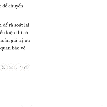
c để chuyển
để rà soát lại
ều kiện thì có
hoản giá trị ưu
 quan bảo vệ