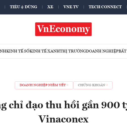
TIÊU & DÙNG
XE
VNE TV
TECH CONNECT
ÍNH
KINH TẾ SỐ
KINH TẾ XANH
THỊ TRƯỜNG
DOANH NGHIỆP
BẤT
DOANH NGHIỆP NIÊM YẾT
CHỨNG KHOÁN
g chỉ đạo thu hồi gần 900 t
Vinaconex