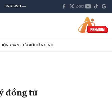
ENGLISH ++
 ĐỘNG SẢN
THẾ GIỚI
DÂN SINH
ỷ đồng từ