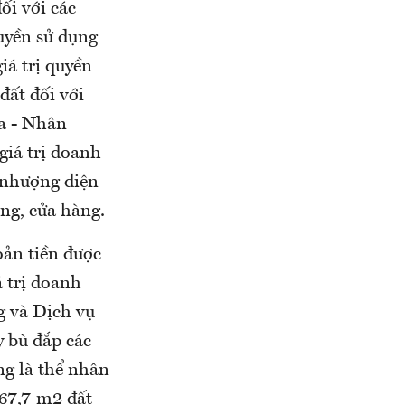
ối với các
quyền sử dụng
iá trị quyền
đất đối với
òa - Nhân
 giá trị doanh
 nhượng diện
ng, cửa hàng.
oản tiền được
á trị doanh
g và Dịch vụ
 bù đắp các
ng là thể nhân
267,7 m2 đất