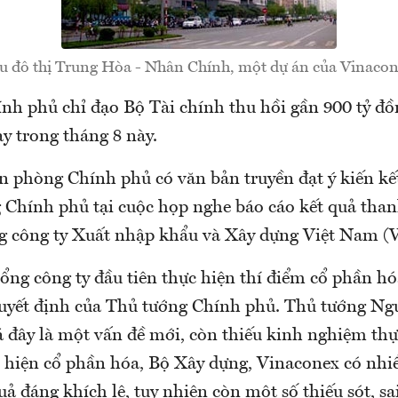
u đô thị Trung Hòa - Nhân Chính, một dự án của Vinacon
nh phủ chỉ đạo Bộ Tài chính thu hồi gần 900 tỷ đồ
y trong tháng 8 này.
n phòng Chính phủ có văn bản truyền đạt ý kiến kết
 Chính phủ tại cuộc họp nghe báo cáo kết quả thanh
 công ty Xuất nhập khẩu và Xây dựng Việt Nam (V
ổng công ty đầu tiên thực hiện thí điểm cổ phần h
quyết định của Thủ tướng Chính phủ. Thủ tướng N
 đây là một vấn đề mới, còn thiếu kinh nghiệm thực
c hiện cổ phần hóa, Bộ Xây dựng, Vinaconex có nhi
uả đáng khích lệ, tuy nhiên còn một số thiếu sót, s