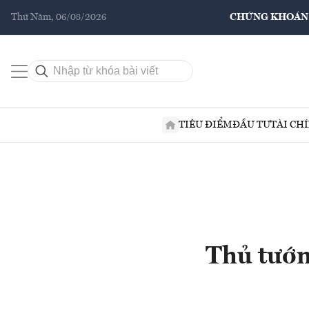
Thứ Năm, 06/08/2026
CHỨNG KHOÁN
TIÊU ĐIỂM
ĐẦU TƯ
TÀI CH
Thủ tướn