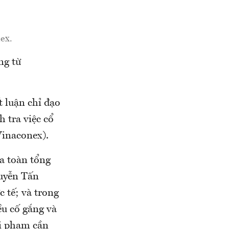
ex.
ng từ
 luận chỉ đạo
 tra việc cổ
inaconex).
óa toàn tổng
guyễn Tấn
 tế; và trong
ều cố gắng và
ai phạm cần