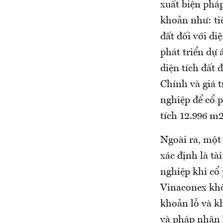
xuất biện phá
khoản như: tiề
đất đối với di
phát triển dự 
diện tích đất
Chính và giá t
nghiệp để cổ 
tích 12.996 m2
Ngoài ra, một
xác định là tà
nghiệp khi cổ
Vinaconex khô
khoản lỗ và k
và pháp nhân 