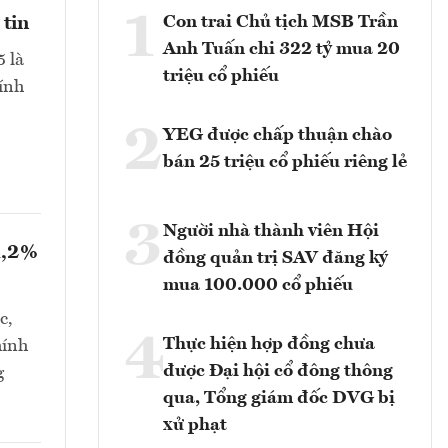
1
Con trai Chủ tịch MSB Trần
 tin
Anh Tuấn chi 322 tỷ mua 20
 là
triệu cổ phiếu
hính
2
YEG được chấp thuận chào
bán 25 triệu cổ phiếu riêng lẻ
3
Người nhà thành viên Hội
1,2%
đồng quản trị SAV đăng ký
mua 100.000 cổ phiếu
c,
4
Thực hiện hợp đồng chưa
hính
được Đại hội cổ đông thông
g
qua, Tổng giám đốc DVG bị
xử phạt