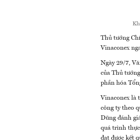
Kh
Thủ tướng Chí
Vinaconex nga
Ngày 29/7, Vă
của Thủ tướng
phần hóa Tổng
Vinaconex là t
công ty theo 
Dũng đánh giá
quá trình thự
đạt được kết q