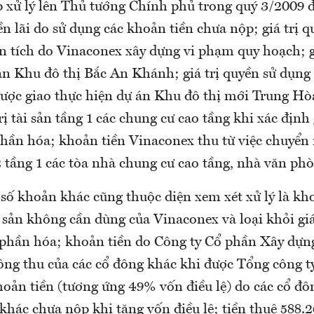
p xử lý lên Thủ tướng Chính phủ trong quý 3/2009 đ
n lãi do sử dụng các khoản tiền chưa nộp; giá trị 
ện tích do Vinaconex xây dựng vi phạm quy hoạch; g
án Khu đô thị Bắc An Khánh; giá trị quyền sử dụng 
 được giao thực hiện dự án Khu đô thị mới Trung H
rị tài sản tầng 1 các chung cư cao tầng khi xác định
phần hóa; khoản tiền Vinaconex thu từ việc chuyển
 tầng 1 các tòa nhà chung cư cao tầng, nhà văn phò
 số khoản khác cũng thuộc diện xem xét xử lý là kh
i sản không cần dùng của Vinaconex và loại khỏi gi
 phần hóa; khoản tiền do Công ty Cổ phần Xây dựn
ng thu của các cổ đông khác khi được Tổng công ty
hoản tiền (tương ứng 49% vốn điều lệ) do các cổ đô
khác chưa nộp khi tăng vốn điều lệ; tiền thuê 588.