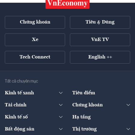
Chứng khoán
Tiêu & Dùng
Xe
VnE TV
Tech Connect
English ++
Tất cả chuyên mục
Kinh tế xanh
Tiêu điểm
Chuyển động xanh
Tài chính
Chứng khoán
Pháp lý
Ngân hàng
Doanh nghiệp niêm yết
Kinh tế số
Hạ tầng
Thương hiệu xanh
Thị trường vốn
Thị trường
Sản phẩm - Thị trường
Bất động sản
Thị trường
Diễn đàn
Thuế
Đầu tư