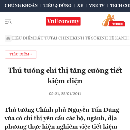
CHỨNG KHOÁN
TIÊU & DÙNG
XE
VNE TV
TECH CO
TIÊU ĐIỂM
ĐẦU TƯ
TÀI CHÍNH
KINH TẾ SỐ
KINH TẾ XANH
TIÊU ĐIỂM
Thủ tướng chỉ thị tăng cường tiết
kiệm điện
09:21, 28/01/2011
Thủ tướng Chính phủ Nguyễn Tấn Dũng
vừa có chỉ thị yêu cầu các bộ, ngành, địa
phương thực hiện nghiêm việc tiết kiệm