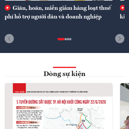
Giãn, hoãn, miễn giảm hàng loạt thuế
phí hỗ trợ người dân và doanh nghiệp
kin
Dòng sự kiện