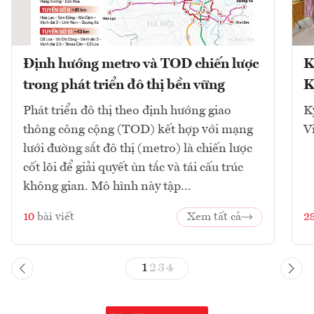
Định hướng metro và TOD chiến lược
K
trong phát triển đô thị bền vững
K
Phát triển đô thị theo định hướng giao
K
thông công cộng (TOD) kết hợp với mạng
V
lưới đường sắt đô thị (metro) là chiến lược
cốt lõi để giải quyết ùn tắc và tái cấu trúc
không gian. Mô hình này tập...
10
bài viết
Xem tất cả
2
1
2
3
4