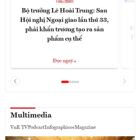
Tiêu điểm
Bộ trưởng Lê Hoài Trung: Sau
Ph
Hội nghị Ngoại giao lần thứ 33,
trự
phải khẩn trương tạo ra sản
Phi
phẩm cụ thể
Đ
Đọc ngay
Multimedia
VnE TV
Podcast
Infographics
eMagazine