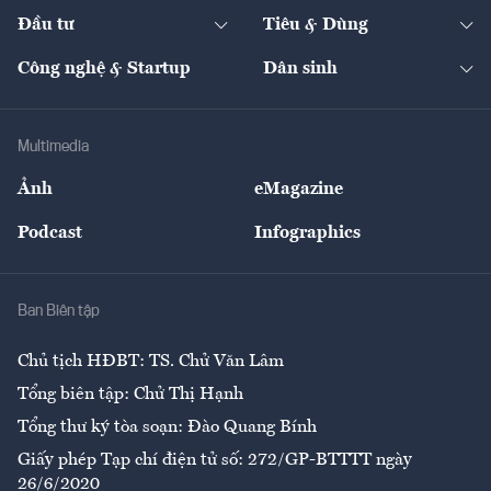
Chuyển động 24h
Đối thoại
The Guide
Video
Đầu tư
Tiêu & Dùng
Quản trị số
Cafe BĐS
Thị trường
Kinh doanh
Kết nối
Tạp chí kinh tế Việt Nam
eMagazine
Nhà đầu tư
Du lịch
Công nghệ & Startup
Dân sinh
Tư vấn
Nông sản
Doanh nhân
Tư vấn Tiêu & Dùng
Infographics
Hạ tầng
Sức khỏe
Khung pháp lý
Doanh nghiệp
Địa phương
Thị trường
Bảo hiểm
Multimedia
Sự kiện
Nhân lực
Ảnh
eMagazine
Đẹp +
An sinh
Podcast
Infographics
Giải trí
Y tế
Nhà
Ban Biên tập
Ẩm thực
Chủ tịch HĐBT: TS. Chử Văn Lâm
Tổng biên tập: Chử Thị Hạnh
Tổng thư ký tòa soạn: Đào Quang Bính
Giấy phép Tạp chí điện tử số: 272/GP-BTTTT ngày
26/6/2020