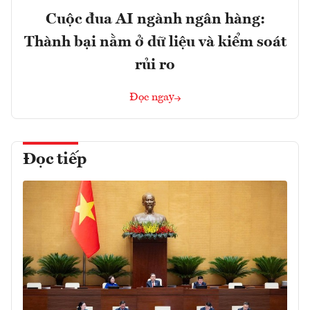
Cuộc đua AI ngành ngân hàng:
Thành bại nằm ở dữ liệu và kiểm soát
rủi ro
Đọc ngay
Đọc tiếp