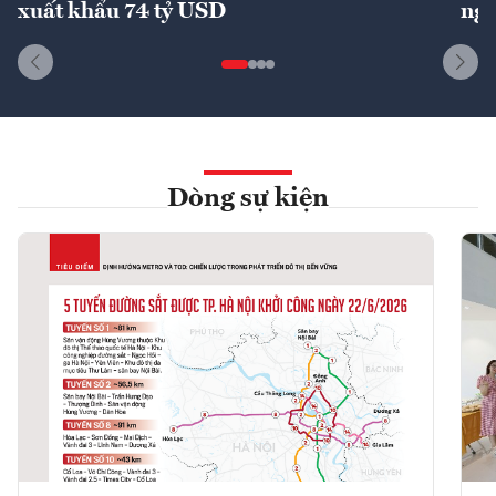
xuất khẩu 74 tỷ USD
ngu
Dòng sự kiện