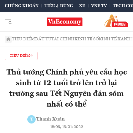
CHỨNG KHOÁN
TIÊU & DÙNG
XE
VNE TV
TECH CO
TIÊU ĐIỂM
ĐẦU TƯ
TÀI CHÍNH
KINH TẾ SỐ
KINH TẾ XANH
TIÊU ĐIỂM
Thủ tướng Chính phủ yêu cầu học
sinh từ 12 tuổi trở lên trở lại
trường sau Tết Nguyên đán sớm
nhất có thể
Thanh Xuân
T
19:08, 18/01/2022