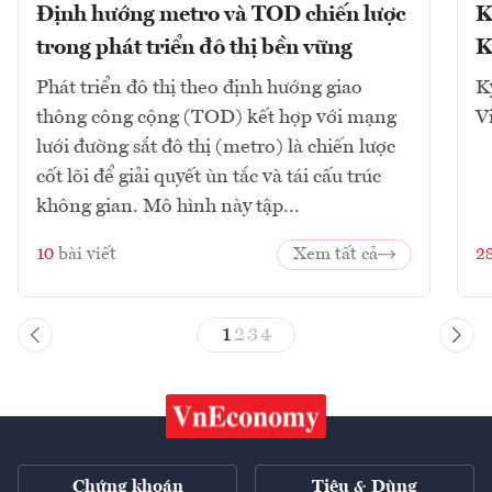
Định hướng metro và TOD chiến lược
K
trong phát triển đô thị bền vững
K
Phát triển đô thị theo định hướng giao
K
thông công cộng (TOD) kết hợp với mạng
V
lưới đường sắt đô thị (metro) là chiến lược
cốt lõi để giải quyết ùn tắc và tái cấu trúc
không gian. Mô hình này tập...
10
bài viết
Xem tất cả
2
1
2
3
4
Chứng khoán
Tiêu & Dùng