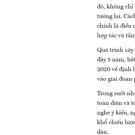
đó, không chỉ 
tương lai. Các
chính là điều
hợp tác và tầ
Quá trình xâ
đây 5 năm, bắ
2020 về định 
vào giai đoạn 
Trong suốt nh
toàn diện và 
nghe ý kiến, 
khổ chiến lược
dân.