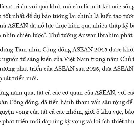
là sự tri ân với quá khứ, mà còn là một kết ước sốn
h tốt nhất để dự báo tương lai chính là kiến tạo tươ
 mà ASEAN đã nỗ lực thực hiện qua nhiều thập kỷ bằ
m nhìn chiến lược", Thủ tướng Anwar Ibrahim phát 
y dựng Tầm nhìn Cộng đồng ASEAN 2045 được khởi
t nguồn từ sáng kiến của Việt Nam trong năm Chủ
hướng phát triển của ASEAN sau 2025, đưa ASEAN 
phát triển mới.
ững năm qua, tất cả các cơ quan của ASEAN, với cá
toàn Cộng đồng, đã tiến hành tham vấn sâu rộng để 
nguyện vọng của tất cả các nhóm, giới ở khu vực, b
 phát triển mới đáp ứng kỳ vọng và lợi ích thiết th