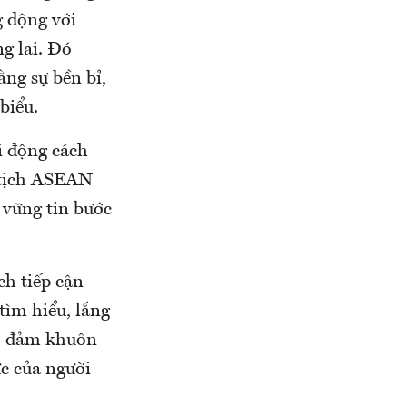
g động với
ng lai. Đó
ng sự bền bỉ,
biểu.
 động cách
 tịch ASEAN
vững tin bước
ch tiếp cận
tìm hiểu, lắng
ảo đảm khuôn
ực của người