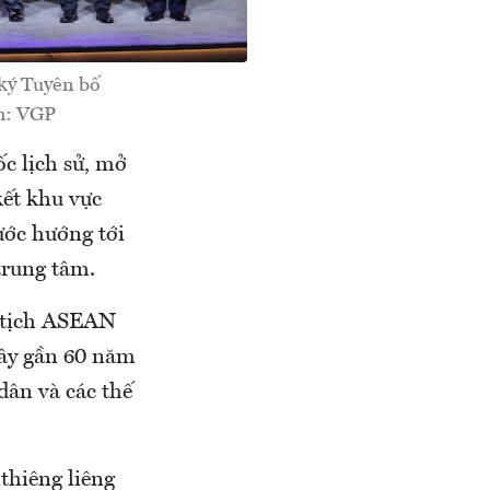
ký Tuyên bố
h: VGP
ốc lịch sử, mở
kết khu vực
ước hướng tới
trung tâm.
ủ tịch ASEAN
đây gần 60 năm
dân và các thế
thiêng liêng