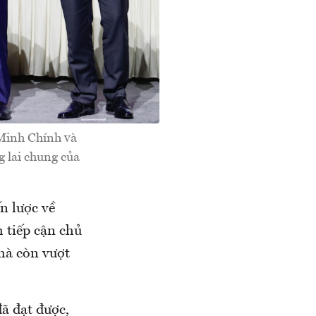
Minh Chính và
 lai chung của
n lược về
h tiếp cận chủ
mà còn vượt
ã đạt được,