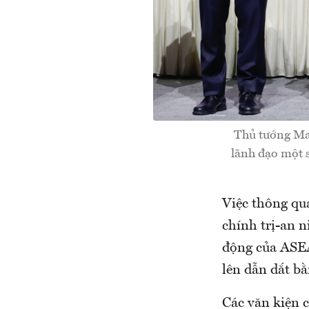
Thủ tướng Ma
lãnh đạo một 
Việc thông q
chính trị-an n
động của ASEA
lên dẫn dắt b
Các văn kiện c