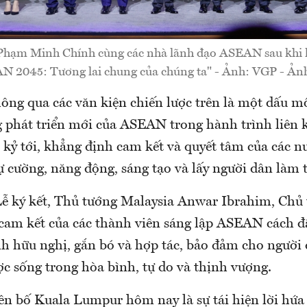
Phạm Minh Chính cùng các nhà lãnh đạo ASEAN sau khi 
N 2045: Tương lai chung của chúng ta" - Ảnh: VGP - Ản
hông qua các văn kiện chiến lược trên là một dấu m
 phát triển mới của ASEAN trong hành trình liên 
 kỷ tới, khẳng định cam kết và quyết tâm của các n
cường, năng động, sáng tạo và lấy người dân làm 
 Lễ ký kết, Thủ tướng Malaysia Anwar Ibrahim, Ch
 cam kết của các thành viên sáng lập ASEAN cách 
nh hữu nghị, gắn bó và hợp tác, bảo đảm cho người 
c sống trong hòa bình, tự do và thịnh vượng.
ên bố Kuala Lumpur hôm nay là sự tái hiện lời hứa 