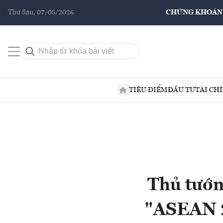
Thứ Sáu, 07/08/2026
CHỨNG KHOÁN
TIÊU ĐIỂM
ĐẦU TƯ
TÀI CH
Thủ tướn
"ASEAN 2