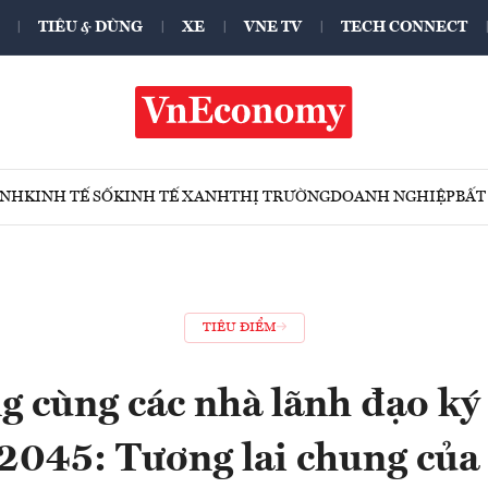
TIÊU & DÙNG
XE
VNE TV
TECH CONNECT
ÍNH
KINH TẾ SỐ
KINH TẾ XANH
THỊ TRƯỜNG
DOANH NGHIỆP
BẤT
TIÊU ĐIỂM
g cùng các nhà lãnh đạo ký
045: Tương lai chung của 