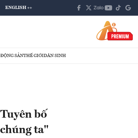
ENGLISH ++
 ĐỘNG SẢN
THẾ GIỚI
DÂN SINH
 Tuyên bố
chúng ta"