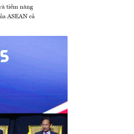
 và tiềm năng
ế của ASEAN cả