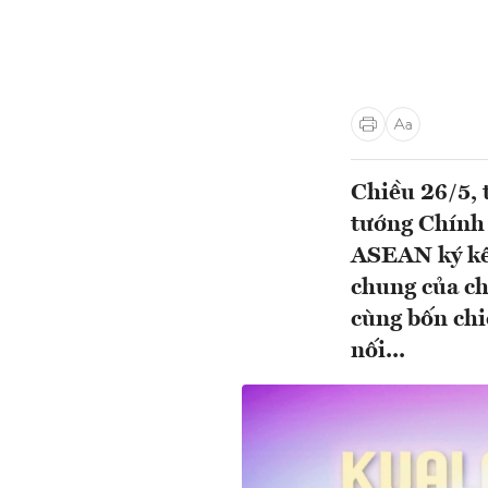
Chiều 26/5, 
tướng Chính
ASEAN ký kế
chung của c
cùng bốn chiế
nối...