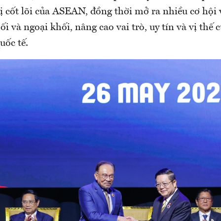
rị cốt lõi của ASEAN, đồng thời mở ra nhiều cơ hội
ối và ngoại khối, nâng cao vai trò, uy tín và vị th
uốc tế.