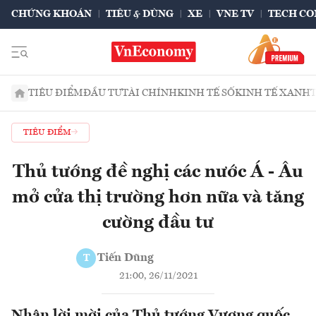
CHỨNG KHOÁN
TIÊU & DÙNG
XE
VNE TV
TECH CO
TIÊU ĐIỂM
ĐẦU TƯ
TÀI CHÍNH
KINH TẾ SỐ
KINH TẾ XANH
TIÊU ĐIỂM
Thủ tướng đề nghị các nước Á - Âu
mở cửa thị trường hơn nữa và tăng
cường đầu tư
Tiến Dũng
T
21:00, 26/11/2021
Nhận lời mời của Thủ tướng Vương quốc