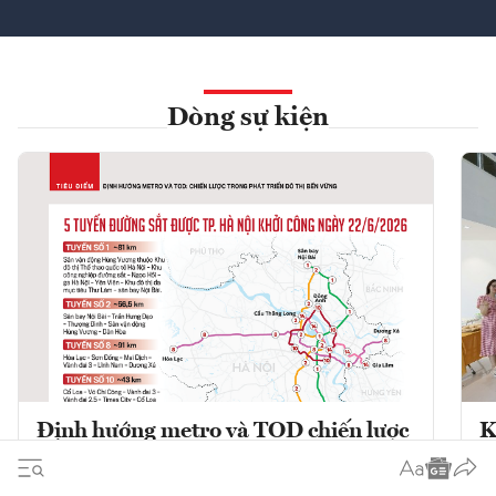
Dòng sự kiện
Định hướng metro và TOD chiến lược
K
trong phát triển đô thị bền vững
K