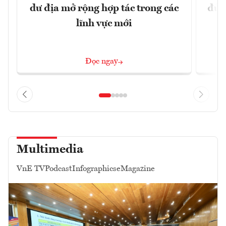
dư địa mở rộng hợp tác trong các
đủ 
lĩnh vực mới
Đọc ngay
Multimedia
VnE TV
Podcast
Infographics
eMagazine