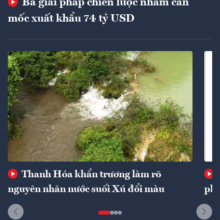
Ba giải pháp chiến lược nhằm cán
mốc xuất khẩu 74 tỷ USD
Thanh Hóa khẩn trương làm rõ
nguyên nhân nước suối Xú đổi màu
phí