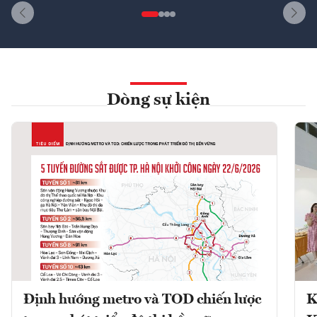
Dòng sự kiện
Định hướng metro và TOD chiến lược
K