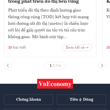
trong phát triển đô thị bền vững
K
Phát triển đô thị theo định hướng giao
K
thông công cộng (TOD) kết hợp với mạng
V
lưới đường sắt đô thị (metro) là chiến lược
cốt lõi để giải quyết ùn tắc và tái cấu trúc
không gian. Mô hình này tập...
10
bài viết
Xem tất cả
2
1
2
3
4
Chứng khoán
Tiêu & Dùng