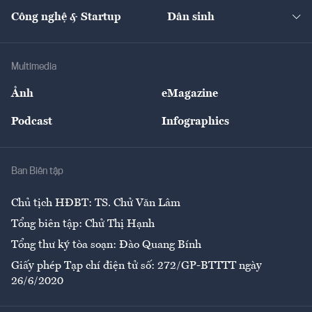
Kinh doanh
Kết nối
Tạp chí kinh tế Việt Nam
eMagazine
Nhà đầu tư
Du lịch
Công nghệ & Startup
Dân sinh
Tư vấn
Nông sản
Doanh nhân
Tư vấn Tiêu & Dùng
Infographics
Hạ tầng
Sức khỏe
Khung pháp lý
Doanh nghiệp
Địa phương
Thị trường
Bảo hiểm
Multimedia
Sự kiện
Nhân lực
Ảnh
eMagazine
Đẹp +
An sinh
Podcast
Infographics
Giải trí
Y tế
Nhà
Ban Biên tập
Ẩm thực
Chủ tịch HĐBT: TS. Chử Văn Lâm
Tổng biên tập: Chử Thị Hạnh
Tổng thư ký tòa soạn: Đào Quang Bính
Giấy phép Tạp chí điện tử số: 272/GP-BTTTT ngày
26/6/2020