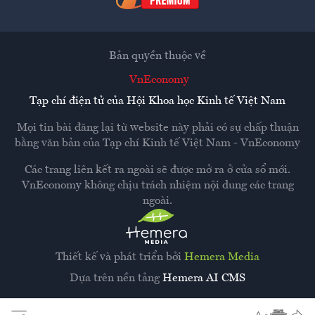
Bản quyền thuộc về
VnEconomy
Tạp chí điện tử của Hội Khoa học Kinh tế Việt Nam
Mọi tin bài đăng lại từ website này phải có sự chấp thuận
bằng văn bản của
Tạp chí Kinh tế Việt Nam - VnEconomy
Các trang liên kết ra ngoài sẽ được mở ra ở cửa sổ mới.
VnEconomy không chịu trách nhiệm nội dung các trang
ngoài.
Thiết kế và phát triển bởi
Hemera Media
Dựa trên nền tảng
Hemera AI CMS