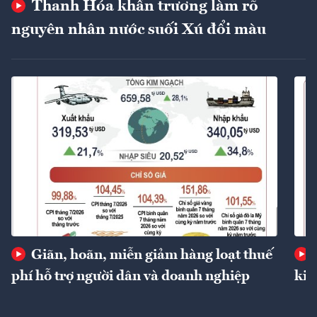
Thanh Hóa khẩn trương làm rõ
nguyên nhân nước suối Xú đổi màu
Giãn, hoãn, miễn giảm hàng loạt thuế
phí hỗ trợ người dân và doanh nghiệp
kin