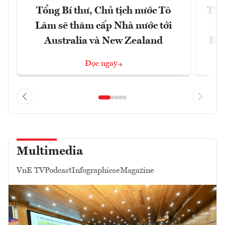
Tổng Bí thư, Chủ tịch nước Tô
Thố
Lâm sẽ thăm cấp Nhà nước tới
lậ
Australia và New Zealand
Bắc
Đọc ngay
Multimedia
VnE TV
Podcast
Infographics
eMagazine