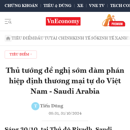
CHỨNG KHOÁN
TIÊU & DÙNG
XE
VNE TV
TECH CO
TIÊU ĐIỂM
ĐẦU TƯ
TÀI CHÍNH
KINH TẾ SỐ
KINH TẾ XANH
TIÊU ĐIỂM
Thủ tướng đề nghị sớm đàm phán
hiệp định thương mại tự do Việt
Nam - Saudi Arabia
Tiến Dũng
T
08:31, 31/10/2024
Sáng 30/10, tại Thủ đô Riyadh, Saudi