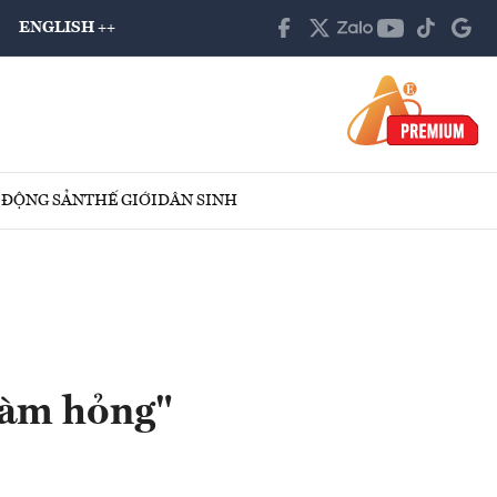
ENGLISH ++
 ĐỘNG SẢN
THẾ GIỚI
DÂN SINH
làm hỏng"