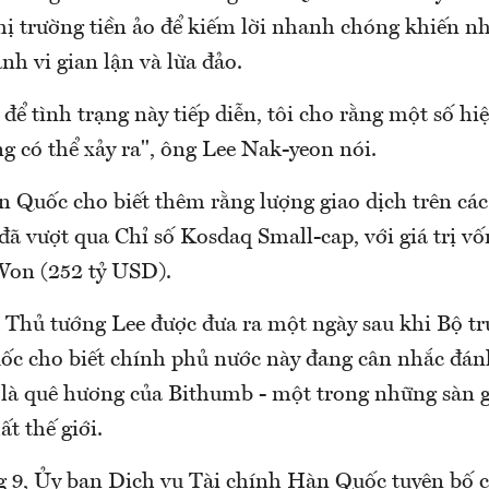
hị trường tiền ảo để kiếm lời nhanh chóng khiến nh
nh vi gian lận và lừa đảo.
để tình trạng này tiếp diễn, tôi cho rằng một số h
g có thể xảy ra", ông Lee Nak-yeon nói.
 Quốc cho biết thêm rằng lượng giao dịch trên các 
ã vượt qua Chỉ số Kosdaq Small-cap, với giá trị vố
Won (252 tỷ USD).
 Thủ tướng Lee được đưa ra một ngày sau khi Bộ tr
c cho biết chính phủ nước này đang cân nhắc đánh
là quê hương của Bithumb - một trong những sàn g
ất thế giới.
g 9, Ủy ban Dịch vụ Tài chính Hàn Quốc tuyên bố