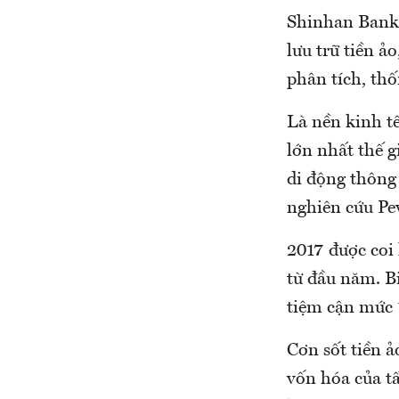
Shinhan Bank 
lưu trữ tiền ả
phân tích, th
Là nền kinh tế
lớn nhất thế g
di động thông
nghiên cứu P
2017 được coi
từ đầu năm. B
tiệm cận mức
Cơn sốt tiền ảo
vốn hóa của tấ