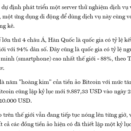
dự định phát triển một server thử nghiệm dịch vụ v
o, một ứng dụng di động để dùng dịch vụ này cùng v
ống kê.
 lớn thứ 4 châu Á, Hàn Quốc là quốc gia có tỷ lệ kế
iới với 94% dân số. Đây cũng là quốc gia có tỷ lệ n
 minh (smartphone) cao nhất thế giới - 88%, theo 
ew.
 là năm "hoàng kim" của tiền ảo Bitcoin với mức t
itcoin cũng lập kỷ lục mới 9.887,33 USD vào ngày 2
 10.000 USD.
 trên thế giới vẫn đang tiếp tục nóng lên từng giờ, v
t cả các đồng tiền ảo hiện có đã thiết lập một kỷ lụ