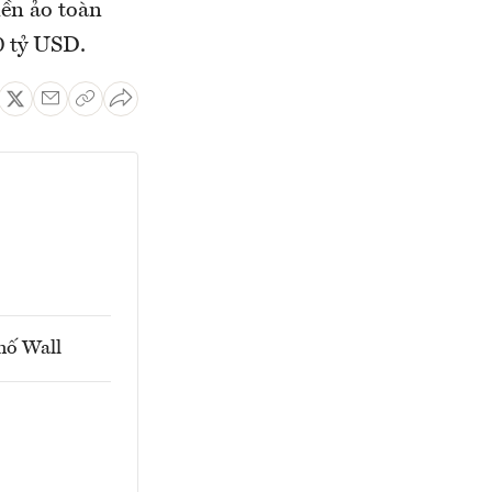
iền ảo toàn
00 tỷ USD.
Phố Wall