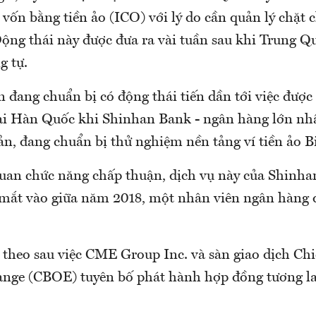
vốn bằng tiền ảo (ICO) với lý do cần quản lý chặt 
Động thái này được đưa ra vài tuần sau khi Trung Q
g tự.
n đang chuẩn bị có động thái tiến dần tới việc đượ
ại Hàn Quốc khi Shinhan Bank - ngân hàng lớn nh
sản, đang chuẩn bị thử nghiệm nền tảng ví tiền ảo B
uan chức năng chấp thuận, dịch vụ này của Shinha
 mắt vào giữa năm 2018, một nhân viên ngân hàng 
 theo sau việc CME Group Inc. và sàn giao dịch Ch
nge (CBOE) tuyên bố phát hành hợp đồng tương la