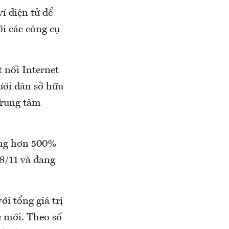
í điện tử để
ới các công cụ
t nối Internet
gười dân sở hữu
Trung tâm
ăng hơn 500%
8/11 và đang
ới tổng giá trị
c mới. Theo số