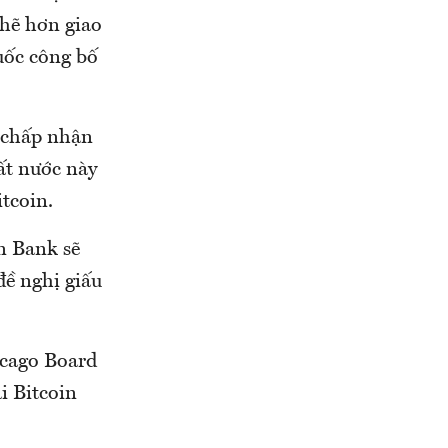
chẽ hơn giao
uốc công bố
c chấp nhận
ất nước này
itcoin.
n Bank sẽ
đề nghị giấu
icago Board
i Bitcoin