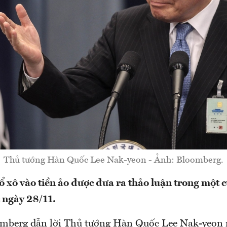
Thủ tướng Hàn Quốc Lee Nak-yeon - Ảnh: Bloomberg.
đổ xô vào tiền ảo được đưa ra thảo luận trong một 
 ngày 28/11.
mberg dẫn lời Thủ tướng Hàn Quốc Lee Nak-yeon n