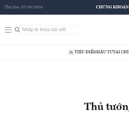
Thứ Sáu, 07/08/2026
CHỨNG KHOÁN
TIÊU ĐIỂM
ĐẦU TƯ
TÀI CH
Thủ tướn