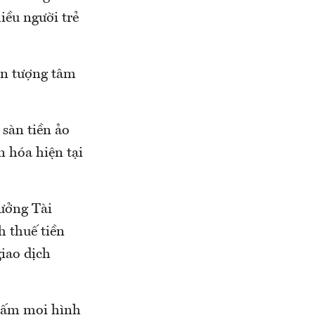
iều người trẻ
iện tượng tâm
sàn tiền ảo
n hóa hiện tại
ưởng Tài
 thuế tiền
iao dịch
 cấm mọi hình