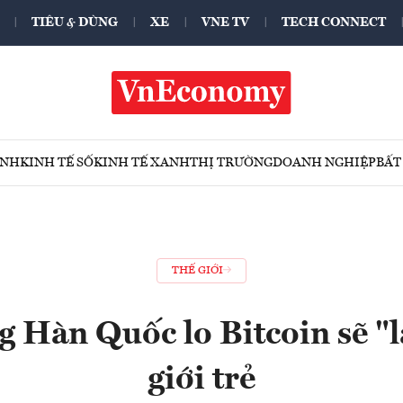
TIÊU & DÙNG
XE
VNE TV
TECH CONNECT
ÍNH
KINH TẾ SỐ
KINH TẾ XANH
THỊ TRƯỜNG
DOANH NGHIỆP
BẤT
THẾ GIỚI
g Hàn Quốc lo Bitcoin sẽ "
giới trẻ