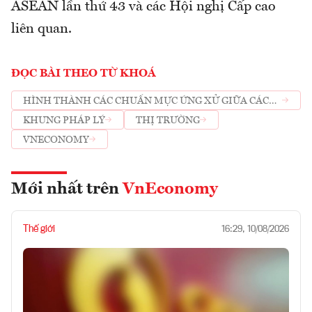
ASEAN lần thứ 43 và các Hội nghị Cấp cao
liên quan.
ĐỌC BÀI THEO TỪ KHOÁ
HÌNH THÀNH CÁC CHUẨN MỰC ỨNG XỬ GIỮA CÁC
QUỐC GIA TRÊN TINH THẦN THƯỢNG TÔN PHÁP
KHUNG PHÁP LÝ
THỊ TRƯỜNG
LUẬT
VNECONOMY
Mới nhất trên
VnEconomy
Thế giới
16:29, 10/08/2026