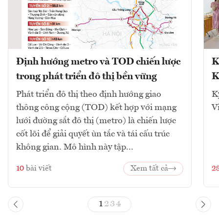
Định hướng metro và TOD chiến lược
K
trong phát triển đô thị bền vững
K
Phát triển đô thị theo định hướng giao
K
thông công cộng (TOD) kết hợp với mạng
V
lưới đường sắt đô thị (metro) là chiến lược
cốt lõi để giải quyết ùn tắc và tái cấu trúc
không gian. Mô hình này tập...
10
bài viết
Xem tất cả
2
1
2
3
4