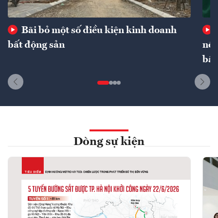
Bãi bỏ một số điều kiện kinh doanh
bất động sản
nôn
bất
Dòng sự kiện