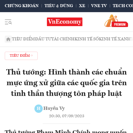
CHỨNG KHOÁN
TIÊU & DÙNG
XE
VNE TV
TECH CO
TIÊU ĐIỂM
ĐẦU TƯ
TÀI CHÍNH
KINH TẾ SỐ
KINH TẾ XANH
TIÊU ĐIỂM
Thủ tướng: Hình thành các chuẩn
mực ứng xử giữa các quốc gia trên
tinh thần thượng tôn pháp luật
Huyền Vy
H
20:30, 07/09/2023
Thủ tướng Phạm Minh Chính mong muốn