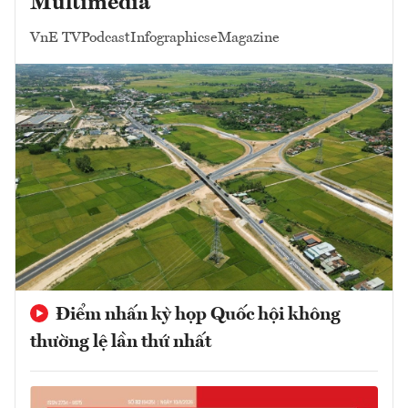
Multimedia
VnE TV
Podcast
Infographics
eMagazine
Điểm nhấn kỳ họp Quốc hội không
thường lệ lần thứ nhất