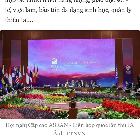
hợp tác chuyển đổi năng lượng, giáo dục số, y
tế, việc làm, bảo tồn đa dạng sinh học, quản lý
thiên tai…
Hội nghị Cấp cao ASEAN - Liên hợp quốc lần thứ 13.
Ảnh:TTXVN.