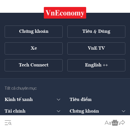
Chứng khoán
Tiêu & Dùng
Xe
VnE TV
Tech Connect
English ++
Tất cả chuyên mục
Kinh tế xanh
Tiêu điểm
Chuyển động xanh
Tài chính
Chứng khoán
Pháp lý
Ngân hàng
Doanh nghiệp niêm yết
Kinh tế số
Hạ tầng
Thương hiệu xanh
Thị trường vốn
Thị trường