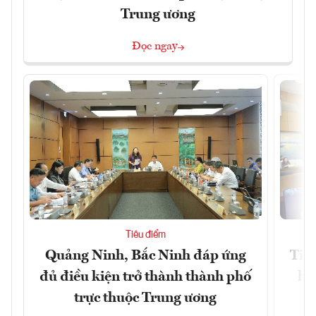
Trung ương
Đọc ngay
Tiêu điểm
Quảng Ninh, Bắc Ninh đáp ứng
Tiế
đủ điều kiện trở thành thành phố
hệ
trực thuộc Trung ương