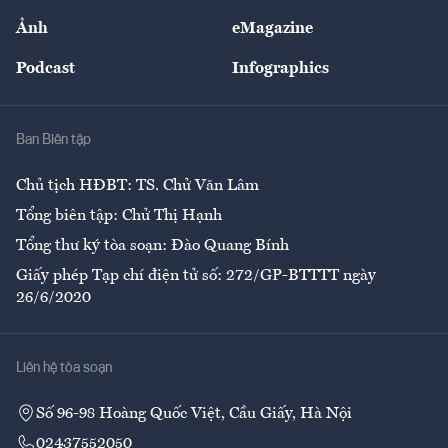
Sự kiện
Nhân lực
Ảnh
eMagazine
Đẹp +
An sinh
Podcast
Infographics
Giải trí
Y tế
Nhà
Ban Biên tập
Ẩm thực
Chủ tịch HĐBT: TS. Chử Văn Lâm
Tổng biên tập: Chử Thị Hạnh
Tổng thư ký tòa soạn: Đào Quang Bính
Giấy phép Tạp chí điện tử số: 272/GP-BTTTT ngày
26/6/2020
Liên hệ tòa soạn
Số 96-98 Hoàng Quốc Việt, Cầu Giấy, Hà Nội
02437552050