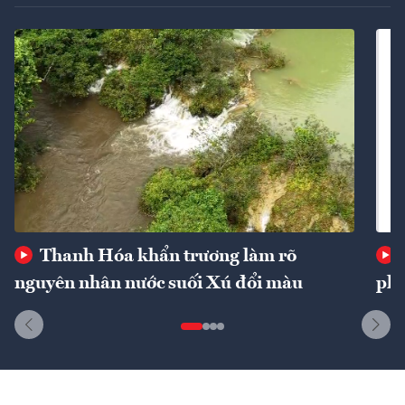
Thanh Hóa khẩn trương làm rõ
nguyên nhân nước suối Xú đổi màu
phí