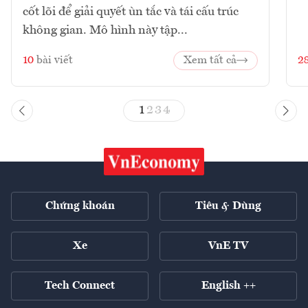
cốt lõi để giải quyết ùn tắc và tái cấu trúc
không gian. Mô hình này tập...
10
bài viết
Xem tất cả
2
1
2
3
4
Chứng khoán
Tiêu & Dùng
Xe
VnE TV
Tech Connect
English ++