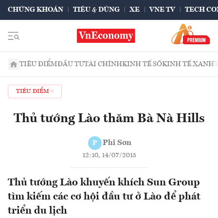
CHỨNG KHOÁN
TIÊU & DÙNG
XE
VNE TV
TECH CO
TIÊU ĐIỂM
ĐẦU TƯ
TÀI CHÍNH
KINH TẾ SỐ
KINH TẾ XANH
TIÊU ĐIỂM
Thủ tướng Lào thăm Bà Nà Hills
Phi Sơn
P
12:10, 14/07/2015
Thủ tướng Lào khuyến khích Sun Group
tìm kiếm các cơ hội đầu tư ở Lào để phát
triển du lịch