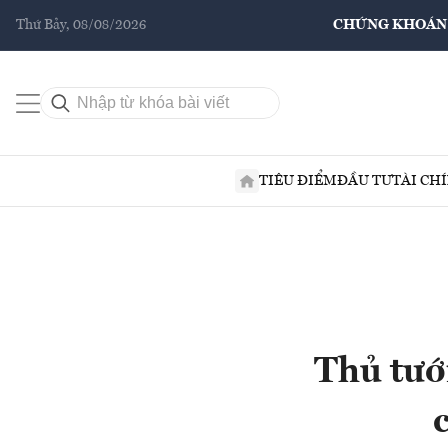
Thứ Bảy, 08/08/2026
CHỨNG KHOÁN
TIÊU ĐIỂM
ĐẦU TƯ
TÀI CH
Thủ tướ