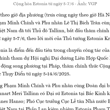
Cộng hòa Estonia từ ngày 5-7/6 - Ảnh: VGP
 theo giờ địa phương (trưa cùng ngày theo giờ Hà N
ạm Minh Chính và Phu nhân Lê Thị Bích Trân cùn
Việt Nam đã tới Thủ đô Tallinn, bắt đầu thăm chín
 ngày 5-7/6, theo lời mời của Thủ tướng Estonia Kr
nia là điểm đến đầu tiên trong chuyến công tác củ
nh tham dự Hội nghị Đại dương Liên Hợp Quốc lầ
 động song phương tại Pháp, thăm chính thức Cộn
 Thụy Điển từ ngày 5-14/6/2025.
g Phạm Minh Chính và Phu nhân cùng Đoàn đại b
ennart Meri Tallinn có Đại sứ Estonia tại Bắc Kinh
nes Hanso; Phó Cục trưởng Cục Lễ tân Nhà nước E
Việt Nam tại Phần Lan kiêm nhiệm Estonia Phạm 