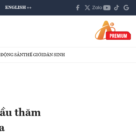
ENGLISH ++
 ĐỘNG SẢN
THẾ GIỚI
DÂN SINH
đầu thăm
a