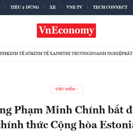
TIÊU & DÙNG
XE
VNE TV
TECH CONNECT
ÍNH
KINH TẾ SỐ
KINH TẾ XANH
THỊ TRƯỜNG
DOANH NGHIỆP
BẤT
TIÊU ĐIỂM
ng Phạm Minh Chính bắt 
chính thức Cộng hòa Estoni