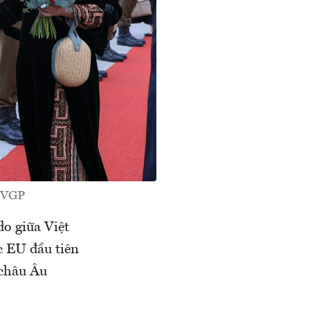
: VGP
do giữa Việt
 EU đầu tiên
 châu Âu