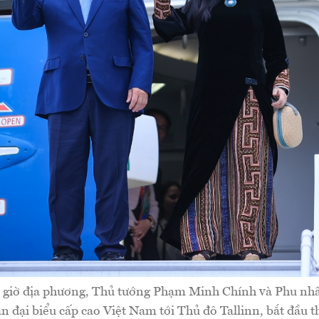
o giờ địa phương, Thủ tướng Phạm Minh Chính và Phu nhâ
 đại biểu cấp cao Việt Nam tới Thủ đô Tallinn, bắt đầu 