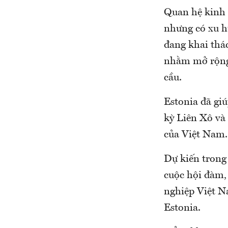
Quan hệ kinh 
nhưng có xu h
đang khai thá
nhằm mở rộng t
cầu.
Estonia đã giú
kỳ Liên Xô và 
của Việt Nam.
Dự kiến trong
cuộc hội đàm, 
nghiệp Việt Na
Estonia.