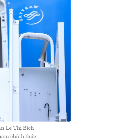
n Lê Thị Bích
thăm chính thức