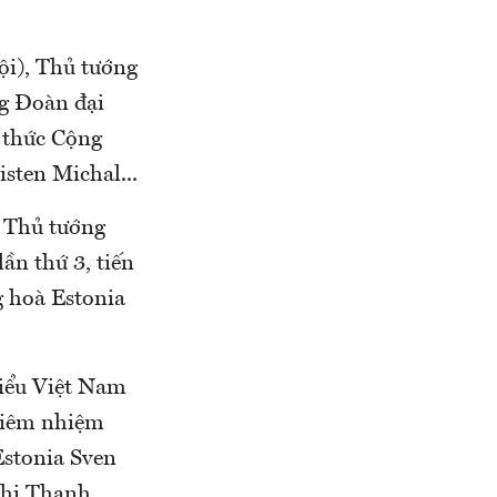
ội), Thủ tướng
g Đoàn đại
h thức Cộng
isten Michal...
a Thủ tướng
n thứ 3, tiến
g hoà Estonia
iểu Việt Nam
 kiêm nhiệm
stonia Sven
Thị Thanh