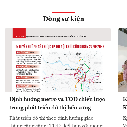
Dòng sự kiện
Định hướng metro và TOD chiến lược
K
trong phát triển đô thị bền vững
K
Phát triển đô thị theo định hướng giao
K
thông công cộng (TOD) kết hợp với mạng
V