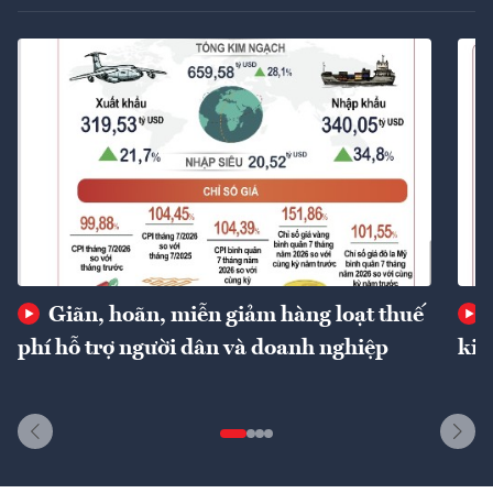
Giãn, hoãn, miễn giảm hàng loạt thuế
phí hỗ trợ người dân và doanh nghiệp
kin