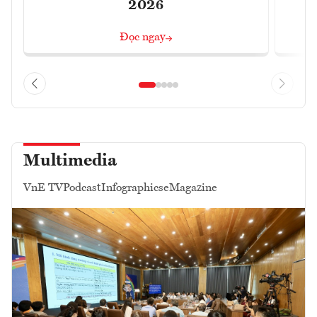
2026
Đọc ngay
Multimedia
VnE TV
Podcast
Infographics
eMagazine