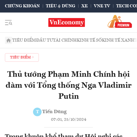
CHỨNG KHOÁN
TIÊU & DÙNG
XE
VNE TV
TECH CO
TIÊU ĐIỂM
ĐẦU TƯ
TÀI CHÍNH
KINH TẾ SỐ
KINH TẾ XANH
TIÊU ĐIỂM
Thủ tướng Phạm Minh Chính hội
đàm với Tổng thống Nga Vladimir
Putin
Tiến Dũng
T
07:01, 25/10/2024
Trong khuôn khổ tham dự Hội nghị các