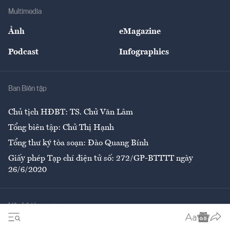
Địa phương
Thị trường
Bảo hiểm
Multimedia
Sự kiện
Nhân lực
Ảnh
eMagazine
Đẹp +
An sinh
Podcast
Infographics
Giải trí
Y tế
Nhà
Ban Biên tập
Ẩm thực
Chủ tịch HĐBT: TS. Chử Văn Lâm
Tổng biên tập: Chử Thị Hạnh
Tổng thư ký tòa soạn: Đào Quang Bính
Giấy phép Tạp chí điện tử số: 272/GP-BTTTT ngày
26/6/2020
Liên hệ tòa soạn
Số 96-98 Hoàng Quốc Việt, Cầu Giấy, Hà Nội