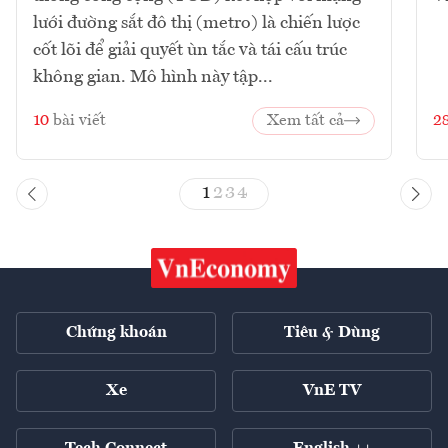
lưới đường sắt đô thị (metro) là chiến lược
cốt lõi để giải quyết ùn tắc và tái cấu trúc
không gian. Mô hình này tập...
10
bài viết
Xem tất cả
2
1
2
3
4
Chứng khoán
Tiêu & Dùng
Xe
VnE TV