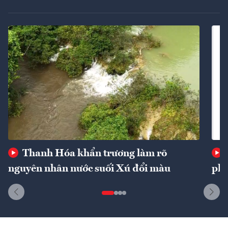
Thanh Hóa khẩn trương làm rõ
nguyên nhân nước suối Xú đổi màu
phí