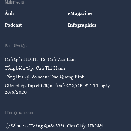
Multimedia
Sự kiện
Nhân lực
Ảnh
eMagazine
Đẹp +
An sinh
Podcast
Infographics
Giải trí
Y tế
Nhà
Ban Biên tập
Ẩm thực
Chủ tịch HĐBT: TS. Chử Văn Lâm
Tổng biên tập: Chử Thị Hạnh
Tổng thư ký tòa soạn: Đào Quang Bính
Giấy phép Tạp chí điện tử số: 272/GP-BTTTT ngày
26/6/2020
Liên hệ tòa soạn
Số 96-98 Hoàng Quốc Việt, Cầu Giấy, Hà Nội