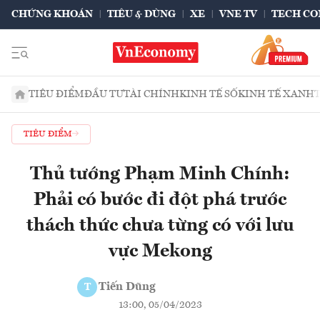
CHỨNG KHOÁN
TIÊU & DÙNG
XE
VNE TV
TECH CO
TIÊU ĐIỂM
ĐẦU TƯ
TÀI CHÍNH
KINH TẾ SỐ
KINH TẾ XANH
TIÊU ĐIỂM
Thủ tướng Phạm Minh Chính:
Phải có bước đi đột phá trước
thách thức chưa từng có với lưu
vực Mekong
Tiến Dũng
T
13:00, 05/04/2023