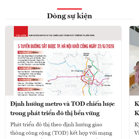
Dòng sự kiện
Định hướng metro và TOD chiến lược
K
trong phát triển đô thị bền vững
K
Phát triển đô thị theo định hướng giao
K
thông công cộng (TOD) kết hợp với mạng
V