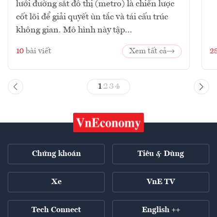
lưới đường sắt đô thị (metro) là chiến lược
cốt lõi để giải quyết ùn tắc và tái cấu trúc
không gian. Mô hình này tập...
10
bài viết
Xem tất cả
2
1
2
3
4
Chứng khoán
Tiêu & Dùng
Xe
VnE TV
Tech Connect
English ++