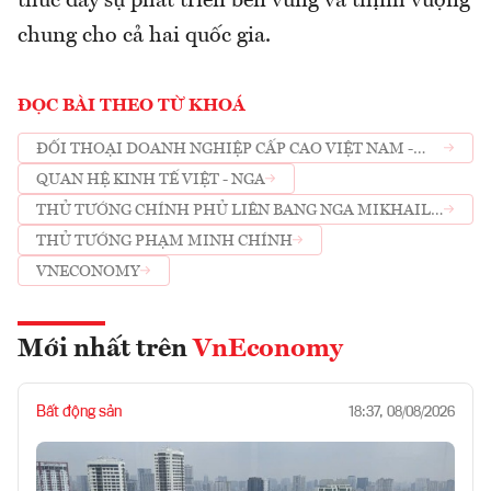
thúc đẩy sự phát triển bền vững và thịnh vượng
chung cho cả hai quốc gia.
ĐỌC BÀI THEO TỪ KHOÁ
ĐỐI THOẠI DOANH NGHIỆP CẤP CAO VIỆT NAM -
LIÊN BANG NGA
QUAN HỆ KINH TẾ VIỆT - NGA
THỦ TƯỚNG CHÍNH PHỦ LIÊN BANG NGA MIKHAIL
MISHUSTIN
THỦ TƯỚNG PHẠM MINH CHÍNH
VNECONOMY
Mới nhất trên
VnEconomy
Bất động sản
18:37, 08/08/2026