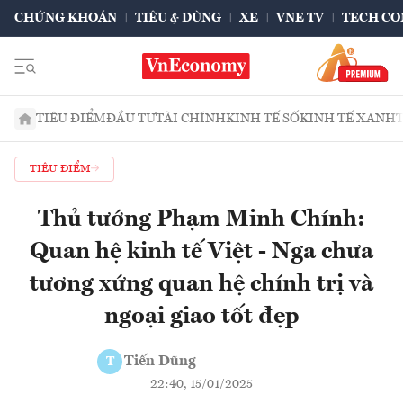
CHỨNG KHOÁN
TIÊU & DÙNG
XE
VNE TV
TECH CO
TIÊU ĐIỂM
ĐẦU TƯ
TÀI CHÍNH
KINH TẾ SỐ
KINH TẾ XANH
TIÊU ĐIỂM
Thủ tướng Phạm Minh Chính:
Quan hệ kinh tế Việt - Nga chưa
tương xứng quan hệ chính trị và
ngoại giao tốt đẹp
Tiến Dũng
T
22:40, 15/01/2025