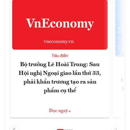
Tiêu điểm
Bộ trưởng Lê Hoài Trung: Sau
Ph
Hội nghị Ngoại giao lần thứ 33,
trự
phải khẩn trương tạo ra sản
Phi
phẩm cụ thể
Đ
Đọc ngay