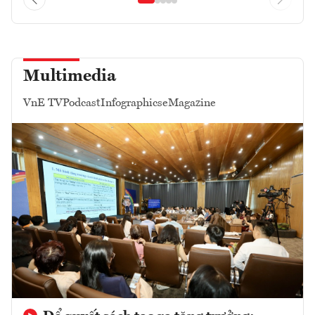
Multimedia
VnE TV
Podcast
Infographics
eMagazine