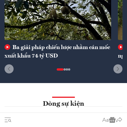
Ba giải pháp chiến lược nhằm cán mốc
xuất khẩu 74 tỷ USD
ngu
Dòng sự kiện