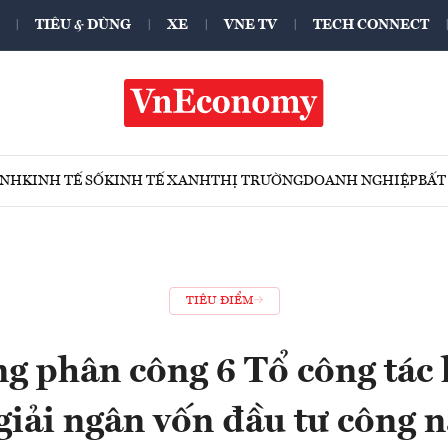
TIÊU & DÙNG
XE
VNE TV
TECH CONNECT
ÍNH
KINH TẾ SỐ
KINH TẾ XANH
THỊ TRƯỜNG
DOANH NGHIỆP
BẤT
TIÊU ĐIỂM
g phân công 6 Tổ công tác 
giải ngân vốn đầu tư công