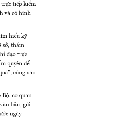
 trực tiếp kiểm
nh và có hình
tìm hiểu kỹ
ơ sở, thẩm
hỉ đạo trực
hẩm quyền để
quả", công văn
 Bộ, cơ quan
văn bản, gửi
ước ngày