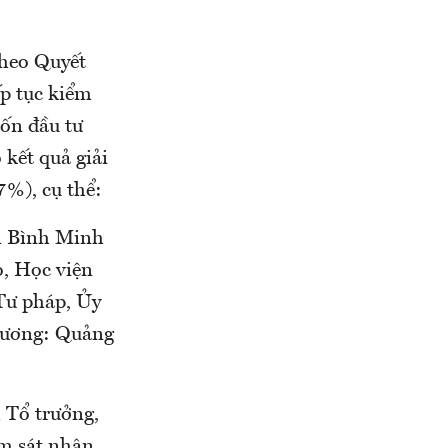
theo Quyết
p tục kiểm
vốn đầu tư
 kết quả giải
7%), cụ thể:
m Bình Minh
o, Học viện
Tư pháp, Ủy
phương: Quảng
 Tổ trưởng,
m sát nhân