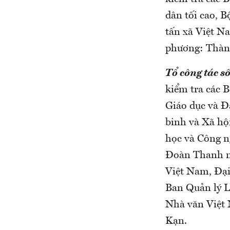
dân tối cao, 
tấn xã Việt N
phương: Thàn
Tổ công tác số
kiểm tra các 
Giáo dục và Đ
binh và Xã hộ
học và Công n
Đoàn Thanh ni
Việt Nam, Đại
Ban Quản lý L
Nhà văn Việt 
Kạn.