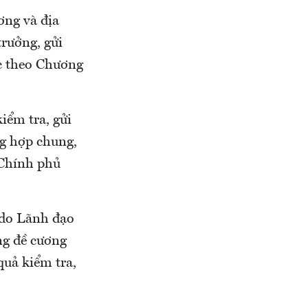
ơng và địa
rưởng, gửi
ệc theo Chương
iểm tra, gửi
ng hợp chung,
 Chính phủ
 do Lãnh đạo
ng đề cương
quả kiểm tra,