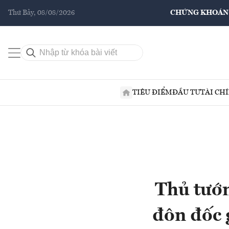
Thứ Bảy, 08/08/2026
CHỨNG KHOÁN
TIÊU ĐIỂM
ĐẦU TƯ
TÀI CH
Thủ tướn
đôn đốc 