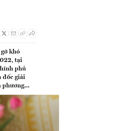
 gỡ khó
022, tại
Chính phủ
 đốc giải
a phương...