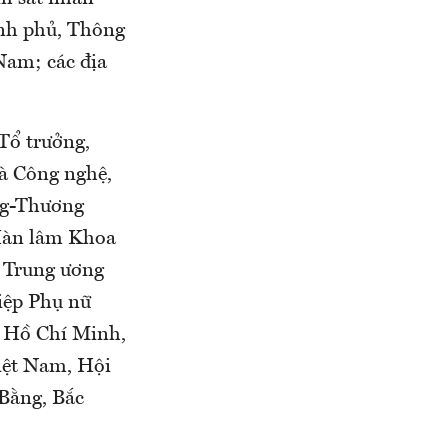
ính phủ, Thông
Nam; các địa
ổ trưởng,
và Công nghệ,
ộng-Thương
 Hàn lâm Khoa
 Trung ương
iệp Phụ nữ
ố Hồ Chí Minh,
iệt Nam, Hội
Bằng, Bắc