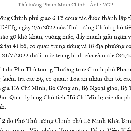
Thủ tướng Phạm Minh Chính - Ảnh: VGP
ướng Chính phủ giao 6 Tổ công tác được thành lập 
Đ-TTg ngày 2/5/2022 của Thủ tướng Chính phủ tiế
 tháo gỡ khó khăn, vướng mắc, đẩy mạnh giải ngân 
tại 41 bộ, cơ quan trung ương và 18 địa phương có
 31/7/2022 dưới mức trung bình của cả nước (34,4
ố 1
do Phó Thủ tướng Thường trực Chính phủ Phạ
, kiểm tra các Bộ, cơ quan: Tòa án nhân dân tối ca
c gia Hồ Chí Minh, Bộ Công an, Bộ Ngoại giao, Bộ 
Ban Quản lý lăng Chủ tịch Hồ Chí Minh; các địa 
nh.
ố 2
do Phó Thủ tướng Chính phủ Lê Minh Khái làm
Bộ, cơ quan: Văn phòng Trung ương Đảng, Viện Kiể