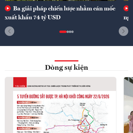
Ba giải pháp chiến lược nhằm cán mốc
xuất khẩu 74 tỷ USD
ngu
Dòng sự kiện