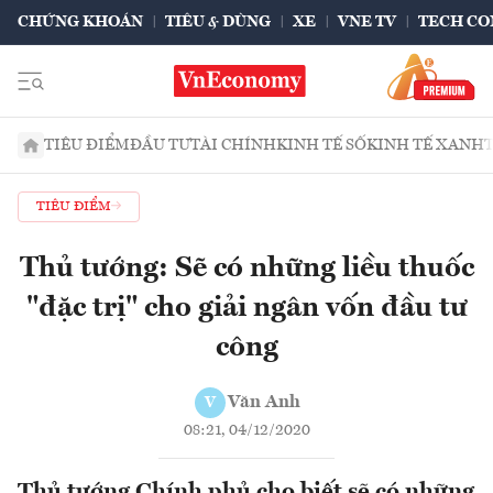
CHỨNG KHOÁN
TIÊU & DÙNG
XE
VNE TV
TECH CO
TIÊU ĐIỂM
ĐẦU TƯ
TÀI CHÍNH
KINH TẾ SỐ
KINH TẾ XANH
TIÊU ĐIỂM
Thủ tướng: Sẽ có những liều thuốc
"đặc trị" cho giải ngân vốn đầu tư
công
Văn Anh
V
08:21, 04/12/2020
Thủ tướng Chính phủ cho biết sẽ có những