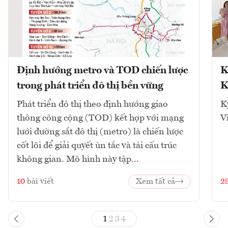
Định hướng metro và TOD chiến lược
K
trong phát triển đô thị bền vững
K
Phát triển đô thị theo định hướng giao
K
thông công cộng (TOD) kết hợp với mạng
V
lưới đường sắt đô thị (metro) là chiến lược
cốt lõi để giải quyết ùn tắc và tái cấu trúc
không gian. Mô hình này tập...
10
bài viết
Xem tất cả
2
1
2
3
4