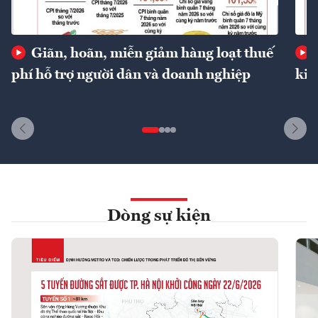
Giãn, hoãn, miễn giảm hàng loạt thuế
phí hỗ trợ người dân và doanh nghiệp
kin
Dòng sự kiện