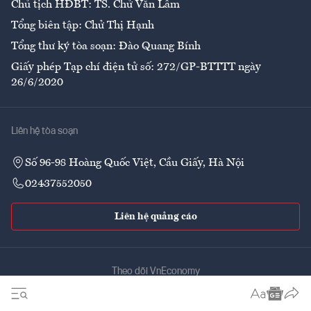
Chủ tịch HĐBT: TS. Chử Văn Lâm
Tổng biên tập: Chử Thị Hạnh
Tổng thư ký tòa soạn: Đào Quang Bính
Giấy phép Tạp chí điện tử số: 272/GP-BTTTT ngày
26/6/2020
Liên hệ tòa soạn
Số 96-98 Hoàng Quốc Việt, Cầu Giấy, Hà Nội
02437552050
Liên hệ quảng cáo
Theo dõi VnEconomy