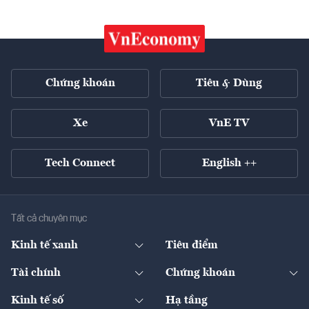
Chứng khoán
Tiêu & Dùng
Xe
VnE TV
Tech Connect
English ++
Tất cả chuyên mục
Kinh tế xanh
Tiêu điểm
Chuyển động xanh
Tài chính
Chứng khoán
Pháp lý
Ngân hàng
Doanh nghiệp niêm yết
Kinh tế số
Hạ tầng