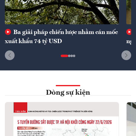
Ba giải pháp chiến lược nhằm cán mốc
xuất khẩu 74 tỷ USD
ngu
Dòng sự kiện