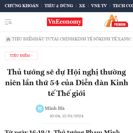
CHỨNG KHOÁN
TIÊU & DÙNG
XE
VNE TV
TECH CO
TIÊU ĐIỂM
ĐẦU TƯ
TÀI CHÍNH
KINH TẾ SỐ
KINH TẾ XANH
TIÊU ĐIỂM
Thủ tướng sẽ dự Hội nghị thường
niên lần thứ 54 của Diễn đàn Kinh
tế Thế giới
Minh Hà
M
10:04, 12/01/2024
Từ ngày 16-19/1, Thủ tướng Phạm Minh