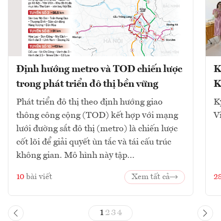
Định hướng metro và TOD chiến lược
K
trong phát triển đô thị bền vững
K
Phát triển đô thị theo định hướng giao
K
thông công cộng (TOD) kết hợp với mạng
V
lưới đường sắt đô thị (metro) là chiến lược
cốt lõi để giải quyết ùn tắc và tái cấu trúc
không gian. Mô hình này tập...
10
bài viết
Xem tất cả
2
1
2
3
4