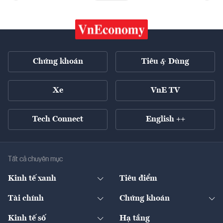
Chứng khoán
Tiêu & Dùng
Xe
VnE TV
Tech Connect
English ++
Tất cả chuyên mục
Kinh tế xanh
Tiêu điểm
Chuyển động xanh
Tài chính
Chứng khoán
Pháp lý
Ngân hàng
Doanh nghiệp niêm yết
Kinh tế số
Hạ tầng