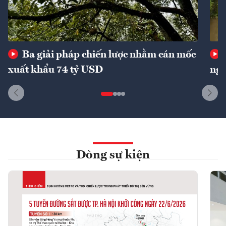
Ba giải pháp chiến lược nhằm cán mốc
xuất khẩu 74 tỷ USD
ngu
Dòng sự kiện