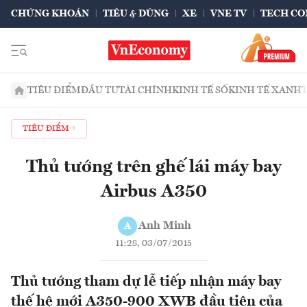
CHỨNG KHOÁN
TIÊU & DÙNG
XE
VNE TV
TECH CO
TIÊU ĐIỂM
ĐẦU TƯ
TÀI CHÍNH
KINH TẾ SỐ
KINH TẾ XANH
TIÊU ĐIỂM
Thủ tướng trên ghế lái máy bay
Airbus A350
Anh Minh
A
11:28, 03/07/2015
Thủ tướng tham dự lễ tiếp nhận máy bay
thế hệ mới A350-900 XWB đầu tiên của