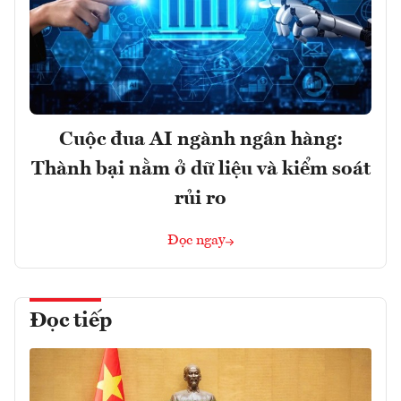
Cuộc đua AI ngành ngân hàng:
Thành bại nằm ở dữ liệu và kiểm soát
rủi ro
Đọc ngay
Đọc tiếp