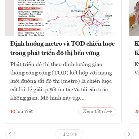
Định hướng metro và TOD chiến lược
K
trong phát triển đô thị bền vững
K
Phát triển đô thị theo định hướng giao
K
thông công cộng (TOD) kết hợp với mạng
V
lưới đường sắt đô thị (metro) là chiến lược
cốt lõi để giải quyết ùn tắc và tái cấu trúc
không gian. Mô hình này tập...
10
bài viết
Xem tất cả
2
1
2
3
4