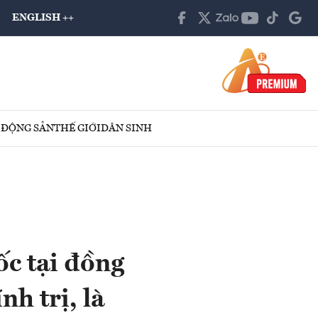
ENGLISH ++
 ĐỘNG SẢN
THẾ GIỚI
DÂN SINH
ốc tại đồng
h trị, là