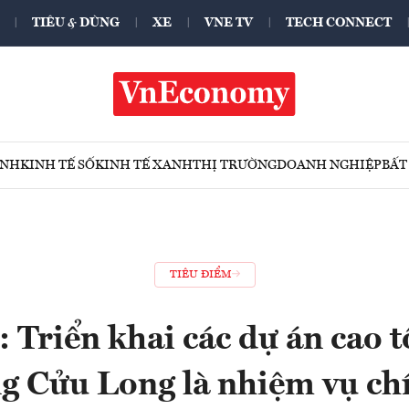
TIÊU & DÙNG
XE
VNE TV
TECH CONNECT
ÍNH
KINH TẾ SỐ
KINH TẾ XANH
THỊ TRƯỜNG
DOANH NGHIỆP
BẤT
TIÊU ĐIỂM
 Triển khai các dự án cao t
g Cửu Long là nhiệm vụ chín