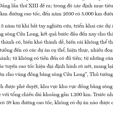
Đảng lần thứ XIII đề ra; trong đó xác định mục tiê
 km đường cao tốc, đến năm 2030 có 5.000 km đườn
 3 năm từ khi bắt tay nghiên cứu, triển khai các dự 
g sông Cửu Long, kết quả bước đầu đến nay cho th
thành có, biến khó thành dễ, biến cái không thể th
 tưởng đến có các dự án cụ thể, hiện thực, nhiều đoạ
hành; từ không có tiền đến có đủ tiền; từ những cá
ác tuyến cao tốc hiện đại định hình rõ nét, mang lạ
 lớn cho vùng đồng bằng sông Cửu Long", Thủ tướn
h được phê duyệt, khu vực khu vực đồng bằng sôn
c với tổng chiều dài khoảng gần 1.200 km. Trước nh
 có 39 km đường cao tốc, không có dự án nào được 