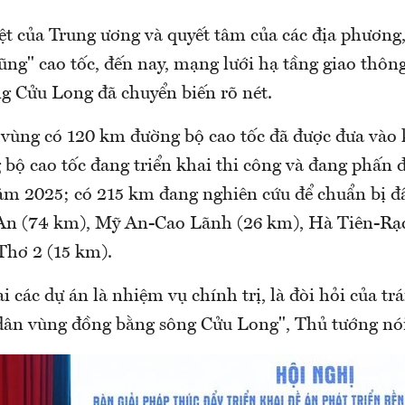
iệt của Trung ương và quyết tâm của các địa phương,
rũng" cao tốc, đến nay, mạng lưới hạ tầng giao thông
g Cửu Long đã chuyển biến rõ nét.
 vùng có 120 km đường bộ cao tốc đã được đưa vào 
bộ cao tốc đang triển khai thi công và đang phấn 
m 2025; có 215 km đang nghiên cứu để chuẩn bị đ
n (74 km), Mỹ An-Cao Lãnh (26 km), Hà Tiên-Rạc
Thơ 2 (15 km).
i các dự án là nhiệm vụ chính trị, là đòi hỏi của trá
dân vùng đồng bằng sông Cửu Long", Thủ tướng nói