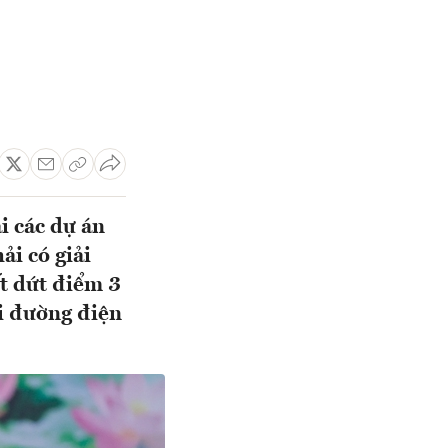
i các dự án
ải có giải
ết dứt điểm 3
ời đường điện