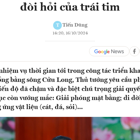
đòi hỏi của trái tim
Tiến Dũng
T
14:20, 16/10/2024
hiệm vụ thời gian tới trong công tác triển kha
đồng bằng sông Cửu Long, Thủ tướng yêu cầu ph
tiến độ đã chậm và đặc biệt chú trọng giải quy
tục còn vướng mắc: Giải phóng mặt bằng; di d
ứng vật liệu (cát, đá, sỏi)...