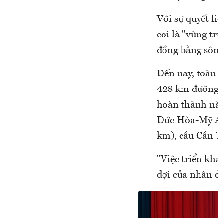
Với sự quyết l
coi là "vùng t
đồng bằng sôn
Đến nay, toàn
428 km đường 
hoàn thành nă
Đức Hòa-Mỹ A
km), cầu Cần 
"Việc triển kha
đợi của nhân 