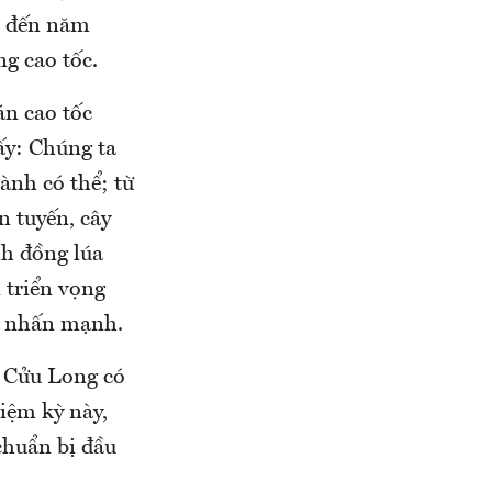
u đến năm
g cao tốc.
án cao tốc
ấy: Chúng ta
ành có thể; từ
n tuyến, cây
nh đồng lúa
i triển vọng
g nhấn mạnh.
g Cửu Long có
iệm kỳ này,
chuẩn bị đầu