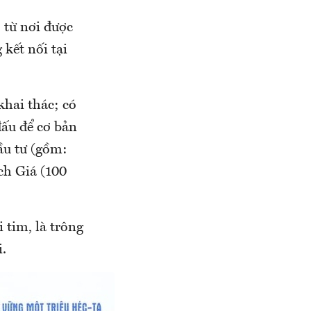
 từ nơi được
 kết nối tại
khai thác; có
đấu để cơ bản
ầu tư (gồm:
h Giá (100
i tim, là trông
.