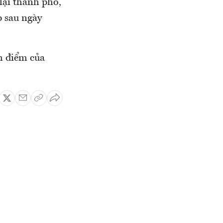
lại thành phố,
p sau ngày
h điểm của