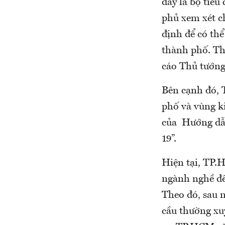
đây là bộ tiê
phủ xem xét c
định để có thể
thành phố. Th
cáo Thủ tướng
Bên cạnh đó, 
phố và vùng k
của Hướng dẫn
19”.
Hiện tại, TP.H
ngành nghề để
Theo đó, sau n
cầu thường xu