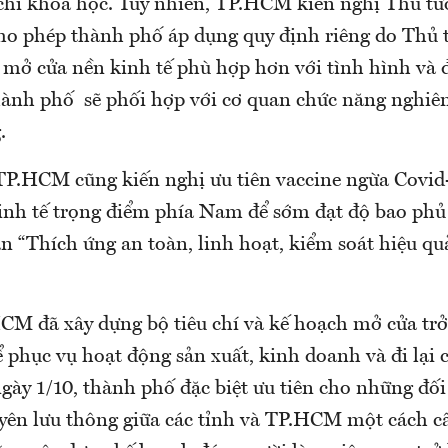
u chí khoa học. Tuy nhiên, TP.HCM kiến nghị Thủ t
ho phép thành phố áp dụng quy định riêng do Thủ 
 mở cửa nền kinh tế phù hợp hơn với tình hình và đ
ành phố sẽ phối hợp với cơ quan chức năng nghiên
.
TP.HCM cũng kiến nghị ưu tiên vaccine ngừa Covid
inh tế trọng điểm phía Nam để sớm đạt độ bao phủ
 “Thích ứng an toàn, linh hoạt, kiểm soát hiệu qu
CM đã xây dựng bộ tiêu chí và kế hoạch mở cửa trở
 phục vụ hoạt động sản xuất, kinh doanh và đi lại 
gày 1/10, thành phố đặc biệt ưu tiên cho những đố
yên lưu thông giữa các tỉnh và TP.HCM một cách cấ