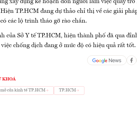
ng xây dựng kế hoạch đón người làm việc quay trở 
. Hiện TP.HCM đang dự thảo chỉ thị về các giải phá
 có các lộ trình tháo gỡ rào chắn.
h của Sở Y tế TP.HCM, hiện thành phố đã qua đỉn
việc chống dịch đang ở mức độ có hiệu quả rất tốt.
Ừ KHOÁ
ể mở cửa kinh tế TP.HCM
TP.HCM