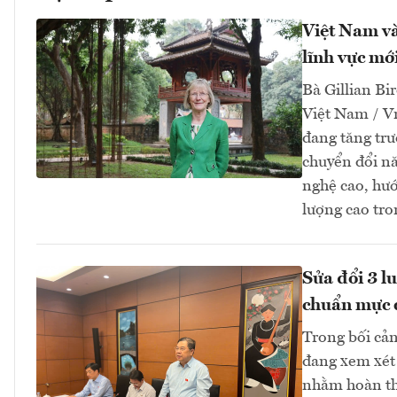
Việt Nam và
lĩnh vực mớ
Bà Gillian Bir
Việt Nam / V
đang tăng tr
chuyển đổi nă
nghệ cao, hướ
lượng cao tro
Sửa đổi 3 l
chuẩn mực 
Trong bối cản
đang xem xét 
nhằm hoàn thi