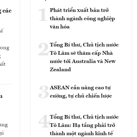
1
Phát triển xuất bản trở
 các
thành ngành công nghiệp
văn hóa
tế
2
Tổng Bí thư, Chủ tịch nước
rong
Tô Lâm sẽ thăm cấp Nhà
g
nước tới Australia và New
hất
Zealand
3
ASEAN cần nâng cao tự
n
cường, tự chủ chiến lược
4
Tổng Bí thư, Chủ tịch nước
hàng
Tô Lâm: Hạ tầng phải trở
ại
thành một ngành kinh tế