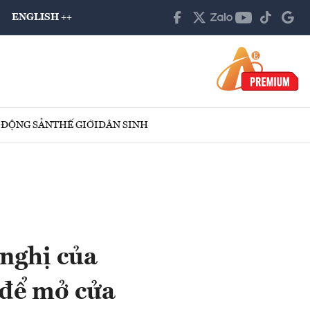
ENGLISH ++
 ĐỘNG SẢN
THẾ GIỚI
DÂN SINH
 nghị của
 để mở cửa