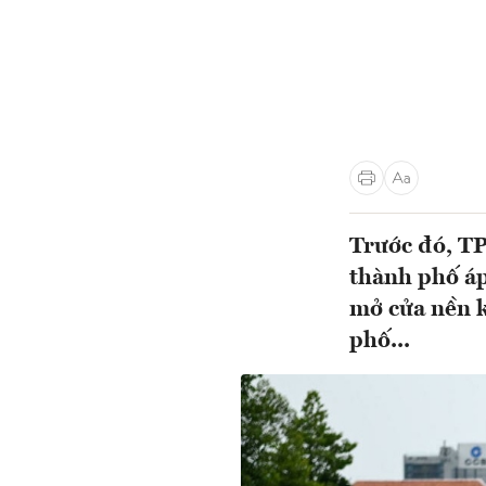
Trước đó, T
thành phố áp
mở cửa nền k
phố...