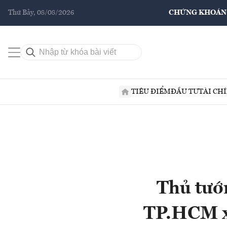
Thứ Bảy, 08/08/2026
CHỨNG KHOÁN
TIÊU ĐIỂM
ĐẦU TƯ
TÀI CH
Thủ tướn
TP.HCM xi