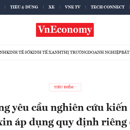
TIÊU & DÙNG
XE
VNE TV
TECH CONNECT
ÍNH
KINH TẾ SỐ
KINH TẾ XANH
THỊ TRƯỜNG
DOANH NGHIỆP
BẤT
TIÊU ĐIỂM
g yêu cầu nghiên cứu kiến
n áp dụng quy định riêng