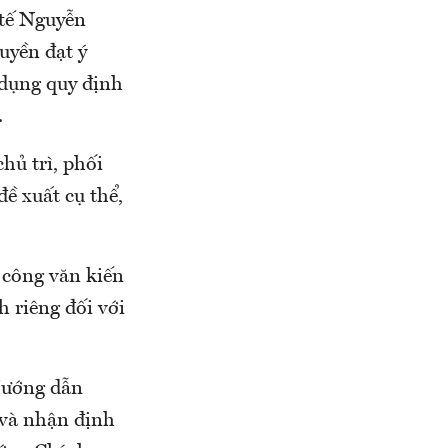
 tế Nguyễn
yền đạt ý
 dụng quy định
.
hủ trì, phối
ề xuất cụ thể,
công văn kiến
riêng đối với
Hướng dẫn
 và nhận định