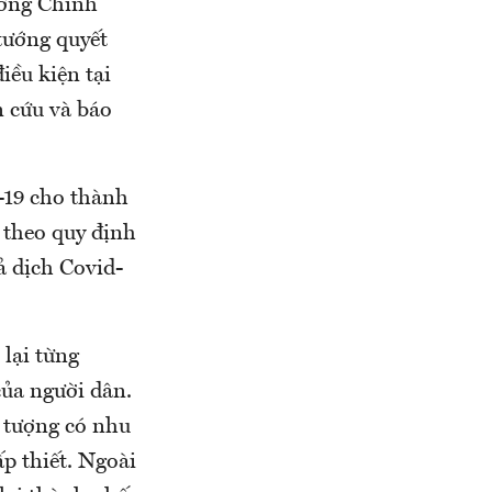
ướng Chính
tướng quyết
iều kiện tại
 cứu và báo
-19 cho thành
 theo quy định
ả dịch Covid-
 lại từng
của người dân.
i tượng có nhu
p thiết. Ngoài