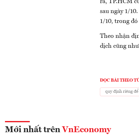
ra, TP.HCM cũ
sau ngày 1/10
1/10, trong đó
Theo nhận địn
dịch cũng như 
ĐỌC BÀI THEO T
quy định riêng đ
Mới nhất trên
VnEconomy