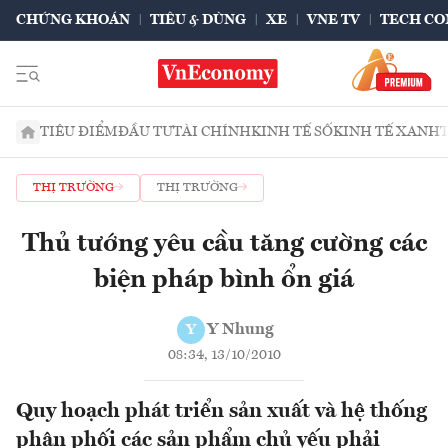
CHỨNG KHOÁN
TIÊU & DÙNG
XE
VNE TV
TECH CO
TIÊU ĐIỂM
ĐẦU TƯ
TÀI CHÍNH
KINH TẾ SỐ
KINH TẾ XANH
THỊ TRƯỜNG
THỊ TRƯỜNG
Thủ tướng yêu cầu tăng cường các
biện pháp bình ổn giá
Y Nhung
Y
08:34, 13/10/2010
Quy hoạch phát triển sản xuất và hệ thống
phân phối các sản phẩm chủ yếu phải