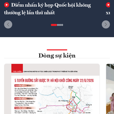
Điểm nhấn kỳ họp Quốc hội không
thường lệ lần thứ nhất
xuấ
Dòng sự kiện