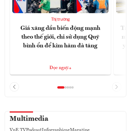
Thị trường
Giá xăng dầu biến động mạnh
Tăn
theo thế giới, chi sử dụng Quỹ
min
bình ổn để kìm hãm đà tăng
yêu
Đọc ngay
Multimedia
VnE TV
Podcast
Infographics
eMagazine