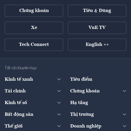
Chứng khoán
Tiêu & Dùng
Xe
VnE TV
Tech Connect
English ++
Tất cả chuyên mục
Kinh tế xanh
Tiêu điểm
Chuyển động xanh
Tài chính
Chứng khoán
Pháp lý
Ngân hàng
Doanh nghiệp niêm yết
Kinh tế số
Hạ tầng
Thương hiệu xanh
Thị trường vốn
Thị trường
Sản phẩm - Thị trường
Bất động sản
Thị trường
Diễn đàn
Thuế
Đầu tư
Tài sản số
Chính sách
Xuất nhập khẩu
Thế giới
Doanh nghiệp
Bảo hiểm
Quốc tế
Dịch vụ số