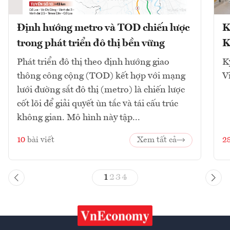
Định hướng metro và TOD chiến lược
K
trong phát triển đô thị bền vững
K
Phát triển đô thị theo định hướng giao
K
thông công cộng (TOD) kết hợp với mạng
V
lưới đường sắt đô thị (metro) là chiến lược
cốt lõi để giải quyết ùn tắc và tái cấu trúc
không gian. Mô hình này tập...
10
bài viết
Xem tất cả
2
1
2
3
4