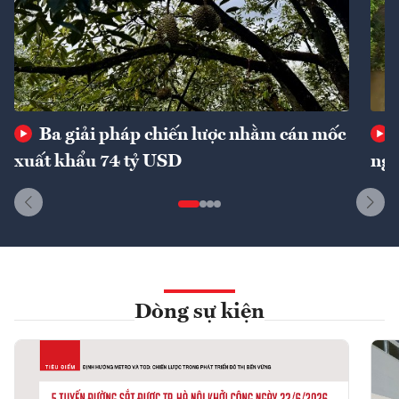
Ba giải pháp chiến lược nhằm cán mốc
xuất khẩu 74 tỷ USD
ngu
Dòng sự kiện