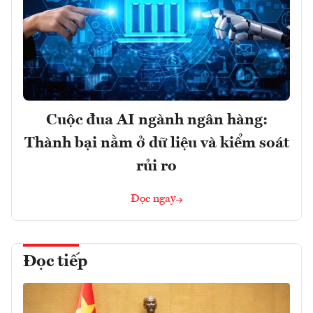
Cuộc đua AI ngành ngân hàng:
Thành bại nằm ở dữ liệu và kiểm soát
rủi ro
Đọc ngay
Đọc tiếp