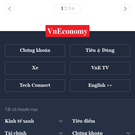
1
2
3
4
Chứng khoán
Tiêu & Dùng
Xe
VnE TV
Tech Connect
English ++
Tất cả chuyên mục
Kinh tế xanh
Tiêu điểm
Chuyển động xanh
Tài chính
Chứng khoán