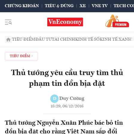
CHỨNG KHOÁN
TIÊU & DÙNG
XE
VNE TV
TECH CO
TIÊU ĐIỂM
ĐẦU TƯ
TÀI CHÍNH
KINH TẾ SỐ
KINH TẾ XANH
TIÊU ĐIỂM
Thủ tướng yêu cầu truy tìm thủ
phạm tin đồn bịa đặt
Duy Cường
D
18:29, 06/12/2016
Thủ tướng Nguyễn Xuân Phúc bác bỏ tin
đồn bịa đặt cho rằng Việt Nam sắp đổi