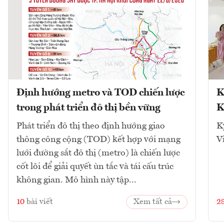
Định hướng metro và TOD chiến lược
K
trong phát triển đô thị bền vững
K
Phát triển đô thị theo định hướng giao
K
thông công cộng (TOD) kết hợp với mạng
V
lưới đường sắt đô thị (metro) là chiến lược
cốt lõi để giải quyết ùn tắc và tái cấu trúc
không gian. Mô hình này tập...
10
bài viết
Xem tất cả
2