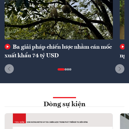
Ba giải pháp chiến lược nhằm cán mốc
xuất khẩu 74 tỷ USD
ngu
Dòng sự kiện