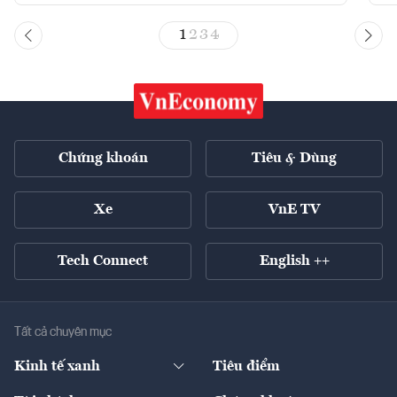
1
2
3
4
Chứng khoán
Tiêu & Dùng
Xe
VnE TV
Tech Connect
English ++
Tất cả chuyên mục
Kinh tế xanh
Tiêu điểm
Chuyển động xanh