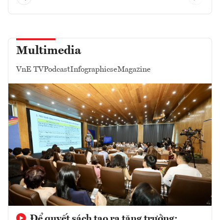
Multimedia
VnE TV
Podcast
Infographics
eMagazine
Để quyết sách tạo ra tăng trưởng: