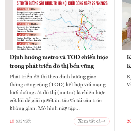
Định hướng metro và TOD chiến lược
K
trong phát triển đô thị bền vững
K
Phát triển đô thị theo định hướng giao
K
thông công cộng (TOD) kết hợp với mạng
V
lưới đường sắt đô thị (metro) là chiến lược
cốt lõi để giải quyết ùn tắc và tái cấu trúc
không gian. Mô hình này tập...
10
bài viết
Xem tất cả
2