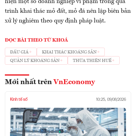
hiện một số doanh nghiệp vi phạm trong quá
trình khai thác mỏ đất, mỏ đá nên lập biên bản
xử lý nghiêm theo quy định pháp luật.
ĐỌC BÀI THEO TỪ KHOÁ
ĐẤU GIÁ
KHAI THÁC KHOÁNG SẢN
QUẢN LÝ KHOÁNG SẢN
THỪA THIÊN HUẾ
Mới nhất trên
VnEconomy
Kinh tế số
10:25, 09/08/2026