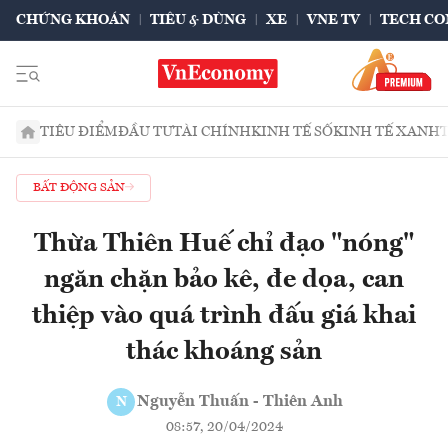
CHỨNG KHOÁN
TIÊU & DÙNG
XE
VNE TV
TECH CO
TIÊU ĐIỂM
ĐẦU TƯ
TÀI CHÍNH
KINH TẾ SỐ
KINH TẾ XANH
BẤT ĐỘNG SẢN
Thừa Thiên Huế chỉ đạo "nóng"
ngăn chặn bảo kê, đe dọa, can
thiệp vào quá trình đấu giá khai
thác khoáng sản
Nguyễn Thuấn - Thiên Anh
N
08:57, 20/04/2024