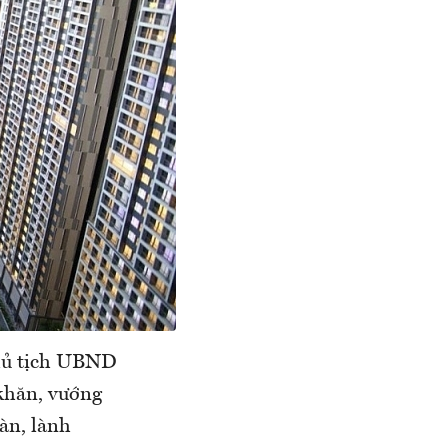
Chủ tịch UBND
 khăn, vướng
oàn, lành