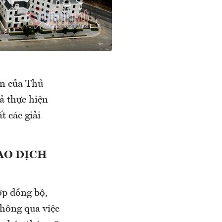
ận của Thủ
ả thực hiện
 các giải
AO DỊCH
ợp đồng bộ,
thông qua việc