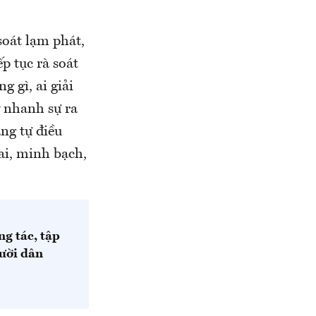
soát lạm phát,
p tục rà soát
 gì, ai giải
y nhanh sự ra
ăng tự điều
ai, minh bạch,
g tác, tập
ười dân