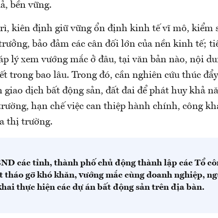
ả, bền vững.
trì, kiên định giữ vững ổn định kinh tế vĩ mô, kiểm 
trưởng, bảo đảm các cân đối lớn của nền kinh tế; tiế
 lý xem vướng mắc ở đâu, tại văn bản nào, nội dung
yết trong bao lâu. Trong đó, cần nghiên cứu thúc đẩ
n giao dịch bất động sản, đất đai để phát huy khả n
trường, hạn chế việc can thiệp hành chính, công kh
 thị trường.
ND các tỉnh, thành phố chủ động thành lập các Tổ côn
át tháo gỡ khó khăn, vướng mắc cùng doanh nghiệp, ng
khai thực hiện các dự án bất động sản trên địa bàn.