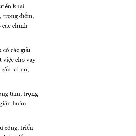
triển khai
, trọng điểm,
 các chính
có các giải
t việc cho vay
cấu lại nợ,
ọng tâm, trọng
 giãn hoãn
ư công, triển