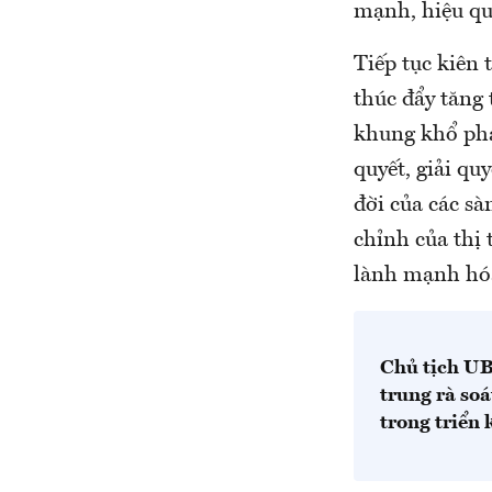
mạnh, hiệu qu
Tiếp tục kiên 
thúc đẩy tăng 
khung khổ pháp
quyết, giải qu
đời của các sà
chỉnh của thị 
lành mạnh hóa
Chủ tịch UB
trung rà so
trong triển 