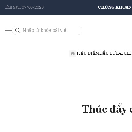
Thứ Sáu, 07/08/2026
CHỨNG KHOÁN
TIÊU ĐIỂM
ĐẦU TƯ
TÀI CH
Thúc đẩy 