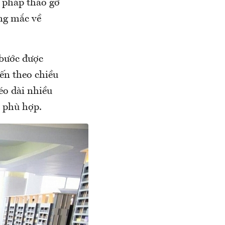
i pháp tháo gỡ
ng mắc về
 bước được
ến theo chiều
éo dài nhiều
i phù hợp.