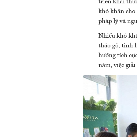
triển khai thự
khó khăn cho 
pháp lý và n
Nhiều khó khă
tháo gỡ, tình 
hướng tích cự
năm, việc giải