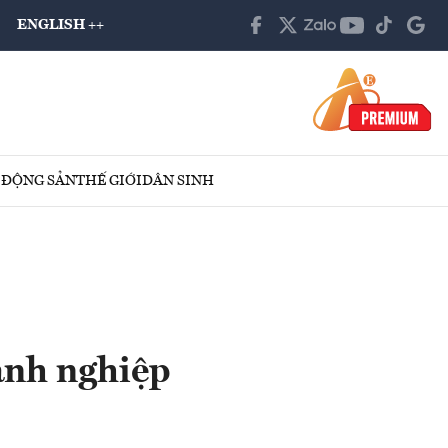
ENGLISH ++
 ĐỘNG SẢN
THẾ GIỚI
DÂN SINH
anh nghiệp