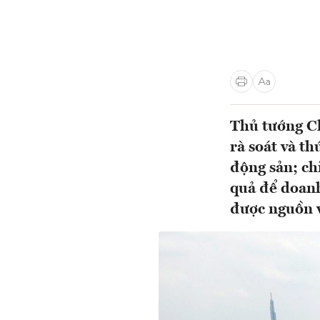
Thủ tướng C
rà soát và th
động sản; ch
quả để doanh
được nguồn 