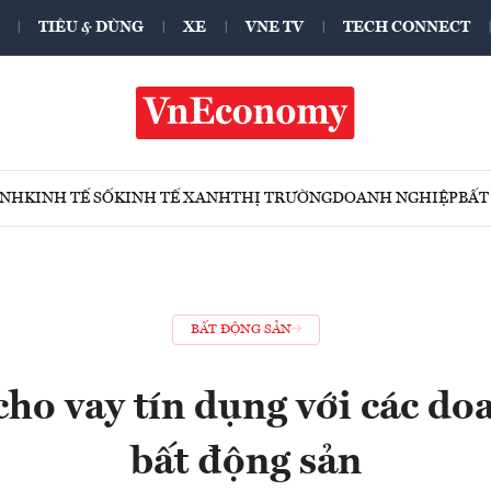
TIÊU & DÙNG
XE
VNE TV
TECH CONNECT
ÍNH
KINH TẾ SỐ
KINH TẾ XANH
THỊ TRƯỜNG
DOANH NGHIỆP
BẤT
BẤT ĐỘNG SẢN
cho vay tín dụng với các do
bất động sản